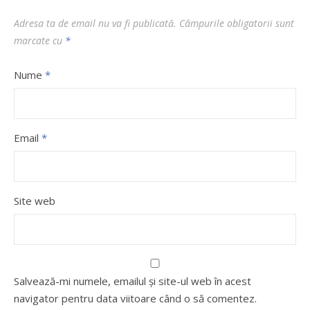
Adresa ta de email nu va fi publicată.
Câmpurile obligatorii sunt
marcate cu
*
Nume
*
Email
*
Site web
Salvează-mi numele, emailul și site-ul web în acest
navigator pentru data viitoare când o să comentez.