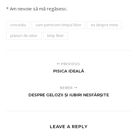
* Am nevoie să mă regăsesc.
concediu
cum petrecem timpul liber
eu despre mine
planuri de viitor
timp liber
PREVIOUS
PISICA IDEALĂ
NEWER
DESPRE GELOZII ȘI IUBIRI NESFÂRȘITE
LEAVE A REPLY