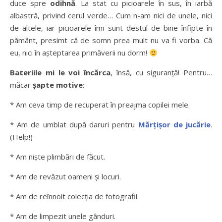
duce spre
odihnă
. La stat cu picioarele în sus, în iarbă
albastră, privind cerul verde… Cum n-am nici de unele, nici
de altele, iar picioarele îmi sunt destul de bine înfipte în
pământ, presimt că de somn prea mult nu va fi vorba. Că
eu, nici în așteptarea primăverii nu dorm!
Bateriile mi le voi încărca
, însă, cu siguranță! Pentru…
măcar
șapte motive
:
* Am ceva timp de recuperat în preajma copilei mele.
* Am de umblat după daruri pentru
Mărțișor de jucărie
.
(Help!)
* Am niște plimbări de făcut.
* Am de revăzut oameni și locuri.
* Am de reînnoit colecția de fotografii.
* Am de limpezit unele gânduri.