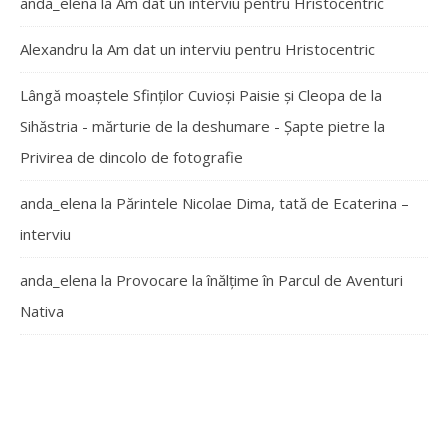
anda_elena
la
Am dat un interviu pentru Hristocentric
Alexandru
la
Am dat un interviu pentru Hristocentric
Lângă moaștele Sfinților Cuvioși Paisie și Cleopa de la
Sihăstria - mărturie de la deshumare - Şapte pietre
la
Privirea de dincolo de fotografie
anda_elena
la
Părintele Nicolae Dima, tată de Ecaterina –
interviu
anda_elena
la
Provocare la înălțime în Parcul de Aventuri
Nativa