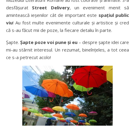
Muzeului Literaturii Române au fost colorate și animate. S-a
desfășurat
Street Delivery
, un eveniment menit să
amintească ieșenilor cât de important este
spațiul public
viu
! Au fost multe evenimente culturale și artistice și cred
că s-au făcut mii de poze, la fiecare detaliu în parte.
Șapte.
Șapte poze voi pune și eu
– despre șapte idei care
mi-au stârnit interesul. Un rezumat, bineînțeles, a tot ceea
ce s-a petrecut acolo!