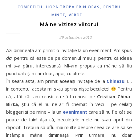
,
,
COMPETIŢII
HOPA TROPA PRIN ORAŞ
PENTRU
,
MINTE
VERDE...
Mâine vizitez viitorul
29 octombrie 2012
Azi dimineață am primit o invitație la un eveniment. Am spus
da
, pentru că este de pe domeniul meu și pentru că ideea
mi s-a părut interesantă. Mi-am propus ca mâine să fiu
punctuală și m-am luat, apoi, cu altele.
În seara asta, am primit aceeași invitație de la
Chinezu
. Ei,
în contextul acesta mi s-au aprins niște beculețe!
Pentru
că, atât cât am reușit eu să-l cunosc pe
Cristian China-
Birta
, știu că el nu ne-ar fi chemat în veci – pe ceilalți
bloggeri și pe mine – la un
eveniment
care să nu fie cât se
poate de fain! Așa că, beculețele mele nu s-au oprit din
clipocit! Trebuia să aflu mai multe despre ceea ce are să se
întâmple mâine dimineață! Prin urmare, nu doar