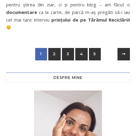
pentru știrea din ziar, ci și pentru blog – am făcut o
documentare
ca la carte, de parcă m-aș pregăti să-i iau
cel mai tare interviu
prințului de pe Tărâmul Reciclării!
1
2
3
4
5
DESPRE MINE