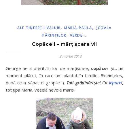
,
,
ALE TINEREŢII VALURI
MARIA-PAULA
ŞCOALA
,
PĂRINŢILOR
VERDE...
Copăceii – mărțișoare vii
2 martie 2013
George ne-a oferit, în loc de mărțișoare,
copăcei
. Și… un
moment plăcut, în care am plantat în familie. Bineînțeles,
după ce a săpat el gropile :).
Tati grădinărește! Ca
Iepure
!
,
tot țipa Maria, veselă nevoie mare!