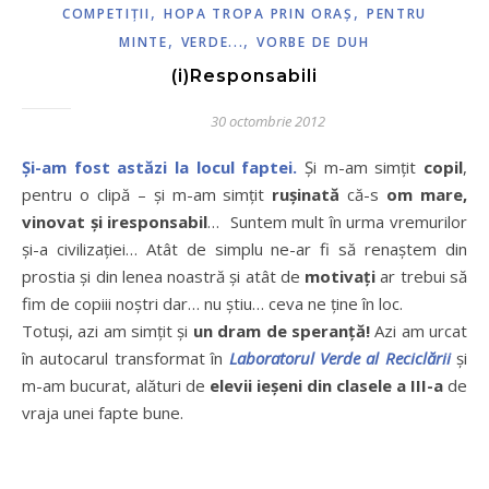
,
,
COMPETIŢII
HOPA TROPA PRIN ORAŞ
PENTRU
,
,
MINTE
VERDE...
VORBE DE DUH
(i)Responsabili
30 octombrie 2012
Şi-am fost astăzi la locul faptei.
Şi m-am simţit
copil
,
pentru o clipă – şi m-am simţit
ruşinată
că-s
om mare,
vinovat şi iresponsabil
… Suntem mult în urma vremurilor
şi-a civilizaţiei… Atât de simplu ne-ar fi să renaştem din
prostia şi din lenea noastră şi atât de
motivaţi
ar trebui să
fim de copiii noştri dar… nu ştiu… ceva ne ţine în loc.
Totuşi, azi am simţit şi
un dram de speranţă!
Azi am urcat
în autocarul transformat în
Laboratorul Verde al Reciclării
şi
m-am bucurat, alături de
elevii ieşeni din clasele a III-a
de
vraja unei fapte bune.