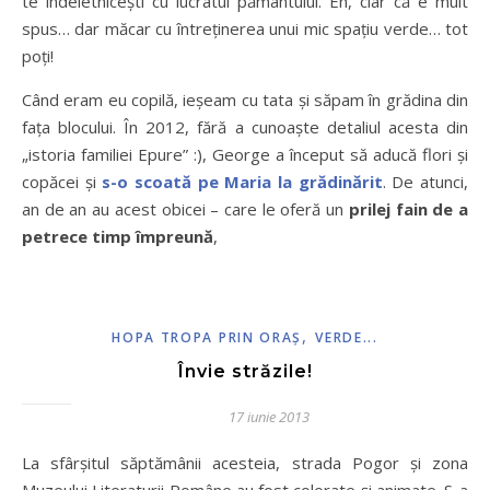
te îndeletnicești cu lucratul pământului. Eh, clar că e mult
spus… dar măcar cu întreținerea unui mic spațiu verde… tot
poți!
Când eram eu copilă, ieșeam cu tata și săpam în grădina din
fața blocului. În 2012, fără a cunoaște detaliul acesta din
„istoria familiei Epure” :), George a început să aducă flori și
copăcei și
s-o scoată pe Maria la grădinărit
. De atunci,
an de an au acest obicei – care le oferă un
prilej fain de a
petrece timp împreună
,
,
HOPA TROPA PRIN ORAŞ
VERDE...
Învie străzile!
17 iunie 2013
La sfârșitul săptămânii acesteia, strada Pogor și zona