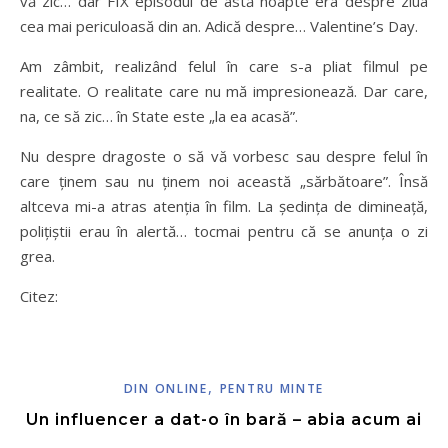
vă zic… dar FIX episodul de astă noapte era despre ziua
cea mai periculoasă din an. Adică despre… Valentine’s Day.
Am zâmbit, realizând felul în care s-a pliat filmul pe
realitate. O realitate care nu mă impresionează. Dar care,
na, ce să zic… în State este „la ea acasă”.
Nu despre dragoste o să vă vorbesc sau despre felul în
care ținem sau nu ținem noi această „sărbătoare”. Însă
altceva mi-a atras atenția în film. La ședința de dimineață,
polițiștii erau în alertă… tocmai pentru că se anunța o zi
grea.
Citez:
,
DIN ONLINE
PENTRU MINTE
Un influencer a dat-o în bară – abia acum ai