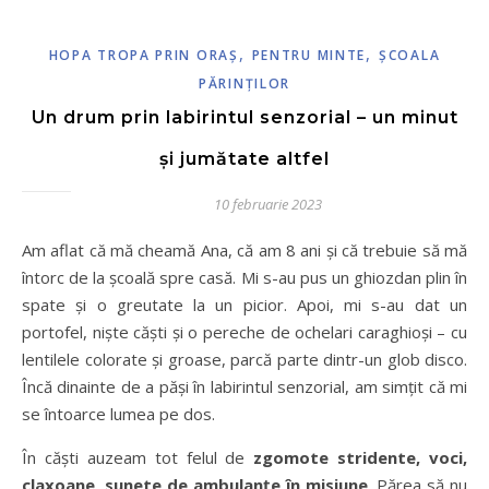
,
,
HOPA TROPA PRIN ORAŞ
PENTRU MINTE
ŞCOALA
PĂRINŢILOR
Un drum prin labirintul senzorial – un minut
și jumătate altfel
10 februarie 2023
Am aflat că mă cheamă Ana, că am 8 ani și că trebuie să mă
întorc de la școală spre casă. Mi s-au pus un ghiozdan plin în
spate și o greutate la un picior. Apoi, mi s-au dat un
portofel, niște căști și o pereche de ochelari caraghioși – cu
lentilele colorate și groase, parcă parte dintr-un glob disco.
Încă dinainte de a păși în labirintul senzorial, am simțit că mi
se întoarce lumea pe dos.
În căști auzeam tot felul de
zgomote stridente, voci,
claxoane, sunete de ambulanțe în misiune
. Părea să nu