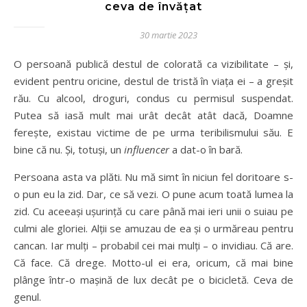
ceva de învățat
30 martie 2023
O persoană publică destul de colorată ca vizibilitate – și,
evident pentru oricine, destul de tristă în viața ei – a greșit
rău. Cu alcool, droguri, condus cu permisul suspendat.
Putea să iasă mult mai urât decât atât dacă, Doamne
ferește, existau victime de pe urma teribilismului său. E
bine că nu. Și, totuși, un
influencer
a dat-o în bară.
Persoana asta va plăti. Nu mă simt în niciun fel doritoare s-
o pun eu la zid. Dar, ce să vezi. O pune acum toată lumea la
zid. Cu aceeași ușurință cu care până mai ieri unii o suiau pe
culmi ale gloriei. Alții se amuzau de ea și o urmăreau pentru
cancan. Iar mulți – probabil cei mai mulți – o invidiau. Că are.
Că face. Că drege. Motto-ul ei era, oricum, că mai bine
plânge într-o mașină de lux decât pe o bicicletă. Ceva de
genul.