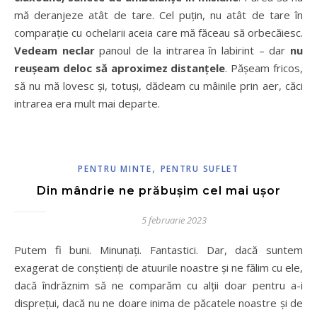
mă deranjeze atât de tare. Cel puțin, nu atât de tare în
comparație cu ochelarii aceia care mă făceau să orbecăiesc.
Vedeam neclar
panoul de la intrarea în labirint – dar
nu
reușeam deloc să aproximez distanțele
. Pășeam fricos,
să nu mă lovesc și, totuși, dădeam cu mâinile prin aer, căci
intrarea era mult mai departe.
,
PENTRU MINTE
PENTRU SUFLET
Din mândrie ne prăbușim cel mai ușor
5 februarie 2023
Putem fi buni. Minunați. Fantastici. Dar, dacă suntem
exagerat de conștienți de atuurile noastre și ne fălim cu ele,
dacă îndrăznim să ne comparăm cu alții doar pentru a-i
disprețui, dacă nu ne doare inima de păcatele noastre și de