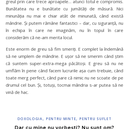
greul prin care trece aproapele… atunci totul e compromis.
Bunătatea nu e bunătate cu jumătăți de măsură. Nici
minunăția nu mai e chiar atât de minunată, când există
mândrie. Și putem rămâne fantastici – dar, cu siguranță, nu
în echipa în care ne imaginăm, nu în topul în care
considerăm că ne-am merita locul.
Este enorm de greu să fim smeriți. E complet la îndemână
să ne umplem de mândrie. E ușor să ne smerim când știm
că suntem super-extra-mega păcătoși. E greu să nu ne
umflăm în pene când facem lucrurile așa cum trebuie, când
toate merg perfect, când pare că nimic nu ne scoate de pe
drumul cel bun. Și, totuși, tocmai mândria s-ar putea să ne
vină de hac.
,
,
DOXOLOGIA
PENTRU MINTE
PENTRU SUFLET
Dar cu mine nu vorbești? Nu sunt om?