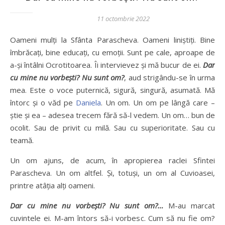
11 octombrie 2022
Oameni mulți la Sfânta Parascheva. Oameni liniștiți. Bine
îmbrăcați, bine educați, cu emoții. Sunt pe cale, aproape de
a-și întâlni Ocrotitoarea. Îi intervievez și mă bucur de ei.
Dar
cu mine nu vorbești? Nu sunt om?
, aud strigându-se în urma
mea. Este o voce puternică, sigură, singură, asumată. Mă
întorc și o văd pe
Daniela
. Un om. Un om pe lângă care –
știe și ea – adesea trecem fără să-l vedem. Un om… bun de
ocolit. Sau de privit cu milă. Sau cu superioritate. Sau cu
teamă.
Un om ajuns, de acum, în apropierea raclei Sfintei
Parascheva. Un om altfel. Și, totuși, un om al Cuvioasei,
printre atâția alți oameni.
Dar cu mine nu vorbești? Nu sunt om?…
M-au marcat
cuvintele ei. M-am întors să-i vorbesc. Cum să nu fie om?