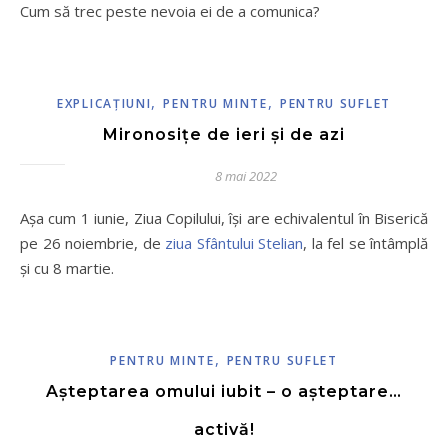
Cum să trec peste nevoia ei de a comunica?
,
,
EXPLICAŢIUNI
PENTRU MINTE
PENTRU SUFLET
Mironosițe de ieri și de azi
8 mai 2022
Așa cum 1 iunie, Ziua Copilului, își are echivalentul în Biserică
pe 26 noiembrie, de
ziua Sfântului Stelian
, la fel se întâmplă
și cu 8 martie.
,
PENTRU MINTE
PENTRU SUFLET
Așteptarea omului iubit – o așteptare…
activă!