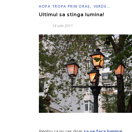
,
HOPA TROPA PRIN ORAŞ
VERDE...
Ultimul sa stinga lumina!
18 iulie 2011
Pentru ca nu cer doar
sa se faca lumina
!