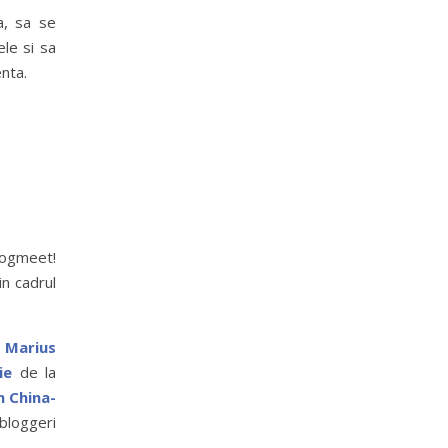
a, sa se
le si sa
enta.
logmeet!
in cadrul
:
Marius
ie
de la
n China-
bloggeri