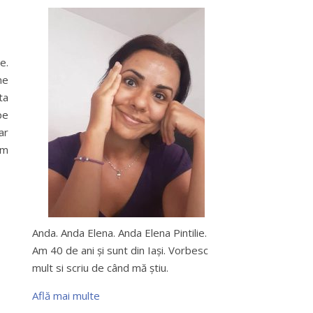
e.
ne
ta
pe
ar
em
Anda. Anda Elena. Anda Elena Pintilie.
Am 40 de ani şi sunt din Iaşi. Vorbesc
mult si scriu de când mă ştiu.
Află mai multe