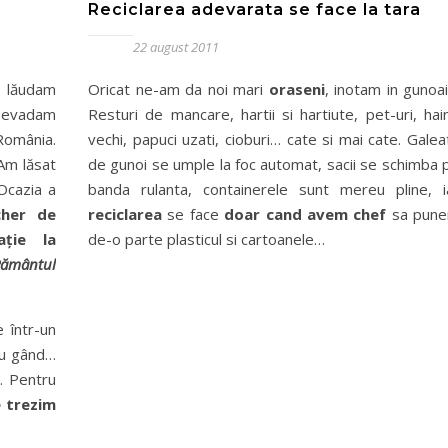
Reciclarea adevarata se face la tara
22 august 2011
 lăudam
Oricat ne-am da noi mari
oraseni
, inotam in gunoai
 evadam
Resturi de mancare, hartii si hartiute, pet-uri, hai
 România.
vechi, papuci uzati, cioburi… cate si mai cate. Galea
Am lăsat
de gunoi se umple la foc automat, sacii se schimba 
 Ocazia a
banda rulanta, containerele sunt mereu pline, i
cher de
reciclarea
se face
doar cand avem chef
sa pun
aţie la
de-o parte plasticul si cartoanele…
ământul
 într-un
eu gând…
. Pentru
 trezim