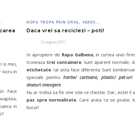
,
.
HOPA TROPA PRIN ORAŞ
VERDE...
icarea
Daca vrei sa reciclezi – poti!
13 august 2011
In apropiere de
Rapa Galbena
, in curtea unei firm
troneaza
trei containere
. Sunt aparent normale, d
i si mici,
etichetate
. Iar asta face diferenta. Sunt tomberoa
 lucru in
speciale pentru
hartie/ cartoane, plastic/ pet-uri
deseuri menajere
.
or. Face
Nu ar trebui sa fie cine stie ce chestie. Dar, este! E
noaptea,
pas spre normalitate
. Care arata ca se poate. 
banca in
bucur!
e?