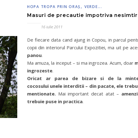
,
HOPA TROPA PRIN ORAŞ
VERDE...
Masuri de precautie impotriva nesimtiri
16 iulie 2011
De fiecare data cand ajung in Copou, in parcul pent
copii din interiorul Parcului Expozitiei, ma uit pe ace
panou
.
Ma amuza, la inceput – si ma ingrozea. Acum, doar
ingrozeste
.
Oricat ar parea de bizare si de la mint
cocosului unele interditii – din pacate, ele trebu
mentionate.
Mai important decat atat –
amenzi
trebuie puse in practica
.