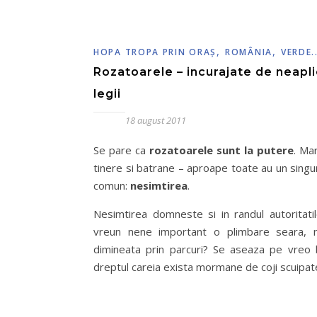
,
,
HOPA TROPA PRIN ORAŞ
ROMÂNIA
VERDE..
Rozatoarele – incurajate de neapl
legii
18 august 2011
Se pare ca
rozatoarele sunt la putere
. Mar
tinere si batrane – aproape toate au un singur
comun:
nesimtirea
.
Nesimtirea domneste si in randul autoritatil
vreun nene important o plimbare seara, 
dimineata prin parcuri? Se aseaza pe vreo 
dreptul careia exista mormane de coji scuipat