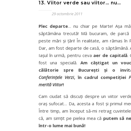
13. Viitor verde sau viitor… nu…
29 octombrie 2011
Plec departe
… nu chiar pe Marte! Aşa mă
săptămâna trecută! Mă bucuram, de parcă
peste mări şi ţări! În realitate, am rămas în
Dar, am fost departe de casă, o săptămână. 
Iaşul în urmă, pentru ceva
aer de capitală
.
fost una specială.
Am câştigat un vou
călătorie spre Bucureşti şi o invit
Conferinţele Verzi
, în cadrul competiţiei
P
merită Viitor
!
Cam ciudat să discuţi despre un viitor verde
oraş sufocat… Da, acesta a fost şi primul m
Între timp, am început să-mi retrag cuvintele
că, am simţit pe pielea mea că
putem să ne
într-o lume mai bună!