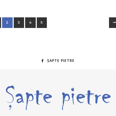
2
3
4
5
ȘAPTE PIETRE