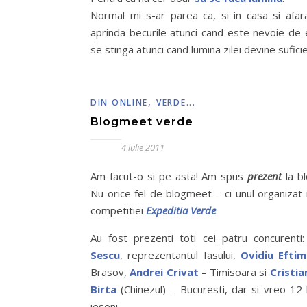
Normal mi s-ar parea ca, si in casa si afar
aprinda becurile atunci cand este nevoie de e
se stinga atunci cand lumina zilei devine sufici
,
DIN ONLINE
VERDE...
Blogmeet verde
4 iulie 2011
Am facut-o si pe asta! Am spus
prezent
la b
Nu orice fel de blogmeet – ci unul organizat 
competitiei
Expeditia Verde
.
Au fost prezenti toti cei patru concurenti
Sescu
, reprezentantul Iasului,
Ovidiu Eftim
Brasov,
Andrei Crivat
– Timisoara si
Cristia
Birta
(Chinezul) – Bucuresti, dar si vreo 12 
ieseni.