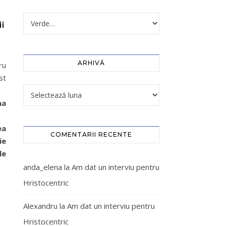
i
ARHIVĂ
ru
st
ma
ea
COMENTARII RECENTE
ie
le
anda_elena
la
Am dat un interviu pentru
Hristocentric
Alexandru
la
Am dat un interviu pentru
Hristocentric