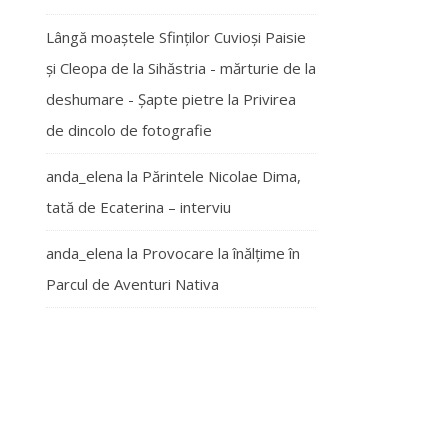
Lângă moaștele Sfinților Cuvioși Paisie
și Cleopa de la Sihăstria - mărturie de la
deshumare - Şapte pietre
la
Privirea
de dincolo de fotografie
anda_elena
la
Părintele Nicolae Dima,
tată de Ecaterina – interviu
anda_elena
la
Provocare la înălțime în
Parcul de Aventuri Nativa