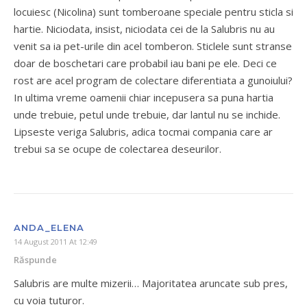
locuiesc (Nicolina) sunt tomberoane speciale pentru sticla si
hartie. Niciodata, insist, niciodata cei de la Salubris nu au
venit sa ia pet-urile din acel tomberon. Sticlele sunt stranse
doar de boschetari care probabil iau bani pe ele. Deci ce
rost are acel program de colectare diferentiata a gunoiului?
In ultima vreme oamenii chiar incepusera sa puna hartia
unde trebuie, petul unde trebuie, dar lantul nu se inchide.
Lipseste veriga Salubris, adica tocmai compania care ar
trebui sa se ocupe de colectarea deseurilor.
ANDA_ELENA
14 August 2011 At 12:49
Răspunde
Salubris are multe mizerii… Majoritatea aruncate sub pres,
cu voia tuturor.