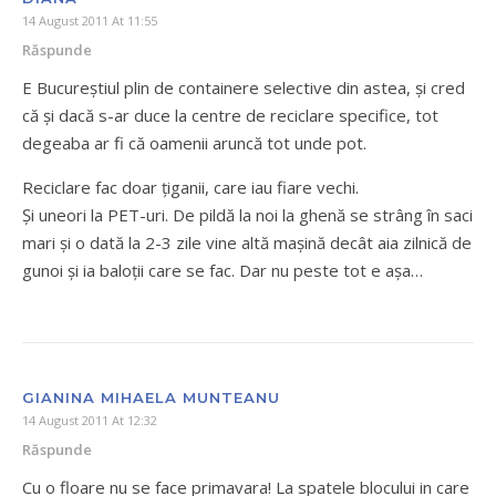
14 August 2011 At 11:55
Răspunde
E Bucureștiul plin de containere selective din astea, și cred
că și dacă s-ar duce la centre de reciclare specifice, tot
degeaba ar fi că oamenii aruncă tot unde pot.
Reciclare fac doar țiganii, care iau fiare vechi.
Și uneori la PET-uri. De pildă la noi la ghenă se strâng în saci
mari și o dată la 2-3 zile vine altă mașină decât aia zilnică de
gunoi și ia baloții care se fac. Dar nu peste tot e așa…
GIANINA MIHAELA MUNTEANU
14 August 2011 At 12:32
Răspunde
Cu o floare nu se face primavara! La spatele blocului in care