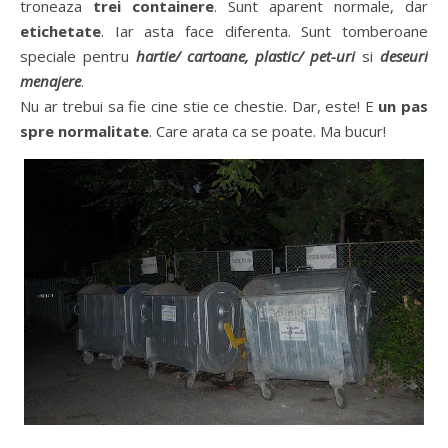
troneaza
trei containere
. Sunt aparent normale, dar
etichetate
. Iar asta face diferenta. Sunt tomberoane
speciale pentru
hartie/ cartoane, plastic/ pet-uri
si
deseuri
menajere
.
Nu ar trebui sa fie cine stie ce chestie. Dar, este! E
un pas
spre normalitate
. Care arata ca se poate. Ma bucur!