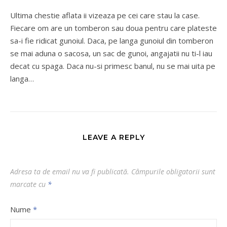
Ultima chestie aflata ii vizeaza pe cei care stau la case.
Fiecare om are un tomberon sau doua pentru care plateste
sa-i fie ridicat gunoiul. Daca, pe langa gunoiul din tomberon
se mai aduna o sacosa, un sac de gunoi, angajatii nu ti-l iau
decat cu spaga. Daca nu-si primesc banul, nu se mai uita pe
langa…
LEAVE A REPLY
Adresa ta de email nu va fi publicată.
Câmpurile obligatorii sunt
marcate cu
*
Nume
*