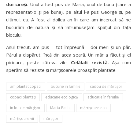
doi cireși
. Unul a fost pus de Maria, unul de bunu (care a
reprezentat-o și pe buna), pe altul l-a pus George și, pe
ultimul, eu. A fost al doilea an în care am încercat să ne
bucurăm de natură și să înfrumusețăm spațiul din fața
blocului.
Anul trecut, am pus – tot împreună – doi meri și un păr.
Părul a dispărut, încă din acea seară. Un măr a făcut și el
picioare, peste câteva zile.
Celălalt rezistă.
Așa cum
sperăm să reziste și mărțișoarele proaspăt plantate.
am plantat copaci
bucurie în familie
cadou de mărțișor
copaci plantați
educație ecologică
educaţie în familie
în loc de mărțișor
Maria-Paula
mărțișoare eco
mărțișoare vii
mărţişor