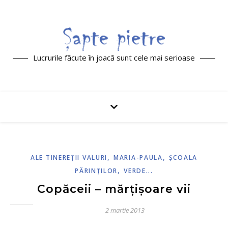
Lucrurile făcute în joacă sunt cele mai serioase
,
,
ALE TINEREŢII VALURI
MARIA-PAULA
ŞCOALA
,
PĂRINŢILOR
VERDE...
Copăceii – mărțișoare vii
2 martie 2013