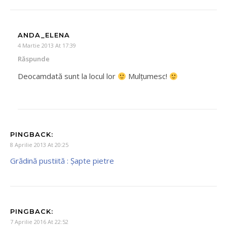
ANDA_ELENA
4 Martie 2013 At 17:39
Răspunde
Deocamdată sunt la locul lor
Mulţumesc!
PINGBACK:
8 Aprilie 2013 At 20:25
Grădină pustiită : Şapte pietre
PINGBACK:
7 Aprilie 2016 At 22:52