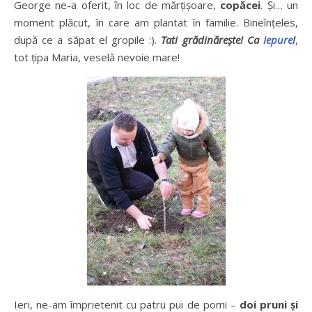
George ne-a oferit, în loc de mărțișoare,
copăcei
. Și… un
moment plăcut, în care am plantat în familie. Bineînțeles,
după ce a săpat el gropile :).
Tati grădinărește! Ca
Iepure
!
,
tot țipa Maria, veselă nevoie mare!
Ieri, ne-am împrietenit cu patru pui de pomi –
doi pruni și