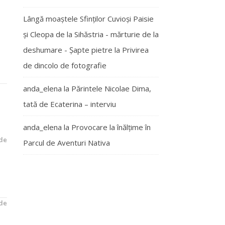
Lângă moaștele Sfinților Cuvioși Paisie
și Cleopa de la Sihăstria - mărturie de la
deshumare - Şapte pietre
la
Privirea
de dincolo de fotografie
anda_elena
la
Părintele Nicolae Dima,
tată de Ecaterina – interviu
anda_elena
la
Provocare la înălțime în
de
Parcul de Aventuri Nativa
de