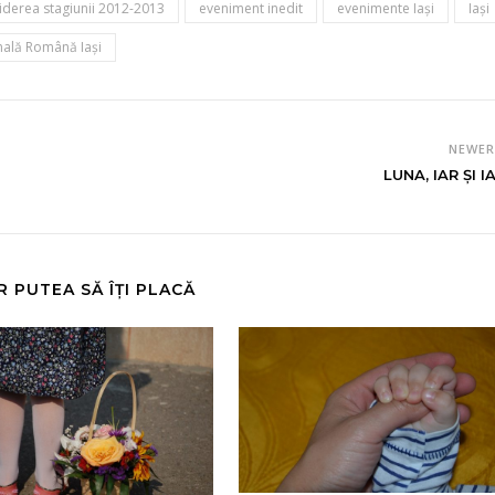
iderea stagiunii 2012-2013
eveniment inedit
evenimente Iaşi
Iaşi
ală Română Iaşi
NEWE
LUNA, IAR ȘI I
R PUTEA SĂ ÎȚI PLACĂ