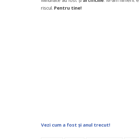
Minunate au fost și
artificiile
. M-am nimerit e
riscul.
Pentru tine!
Vezi cum a fost și anul trecut!