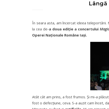
Lângă 
În seara asta, am încercat ideea teleportării. 
la cea de-
a doua ediție a concertului
Magia
Operei Naționale Române Iași.
Atât cât am prins, a fost frumos. Și mi-a plăcut
fost o defecțiune, ceva. S-a auzit cam încet, d