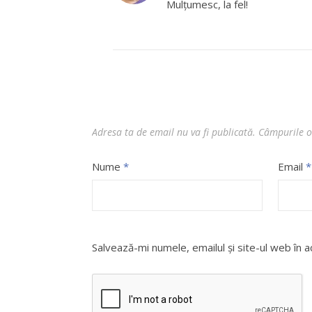
Mulţumesc, la fel!
Adresa ta de email nu va fi publicată.
Câmpurile o
Nume
*
Email
*
Salvează-mi numele, emailul și site-ul web în 