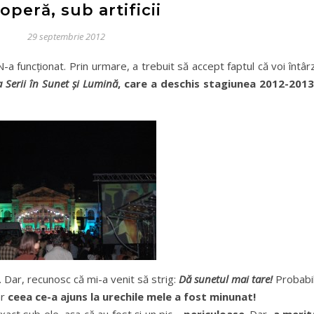
operă, sub artificii
29 septembrie 2012
N-a funcționat. Prin urmare, a trebuit să accept faptul că voi întâr
 Serii în Sunet și Lumină
, care a deschis stagiunea 2012-2013
. Dar, recunosc că mi-a venit să strig:
Dă sunetul mai tare!
Probabil
ar
ceea ce-a ajuns la urechile mele a fost minunat!