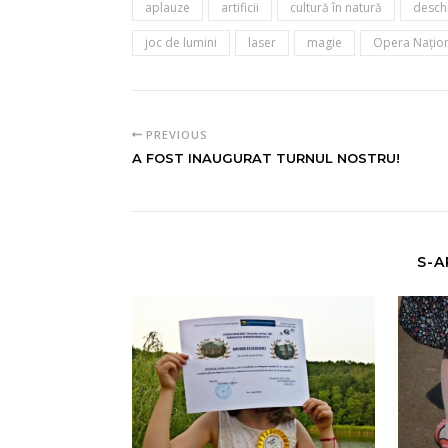
aplauze
artificii
cultură în natură
desch
joc de lumini
laser
magie
Opera Naţion
PREVIOUS
A FOST INAUGURAT TURNUL NOSTRU!
S-A