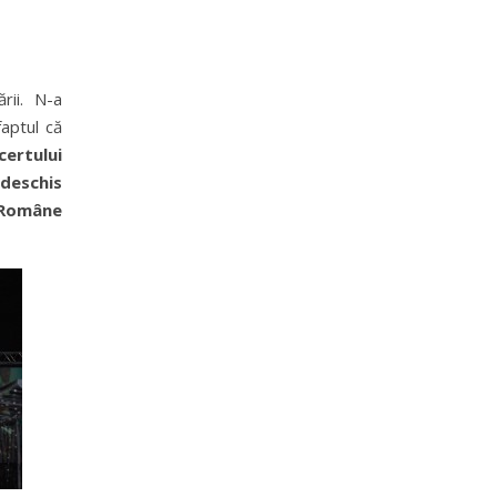
rii. N-a
faptul că
certului
deschis
 Române