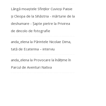
Lângă moaștele Sfinților Cuvioși Paisie
și Cleopa de la Sihăstria - mărturie de la
deshumare - Şapte pietre
la
Privirea
de dincolo de fotografie
anda_elena
la
Părintele Nicolae Dima,
tată de Ecaterina – interviu
anda_elena
la
Provocare la înălțime în
Parcul de Aventuri Nativa