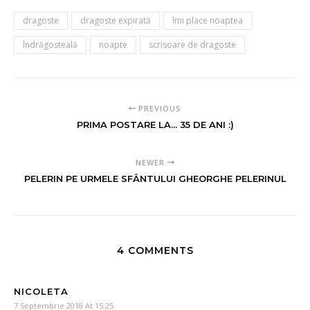
dragoste
dragoste expirată
îmi place noaptea
îndrăgosteală
noapte
scrisoare de dragoste
PREVIOUS
PRIMA POSTARE LA... 35 DE ANI :)
NEWER
PELERIN PE URMELE SFÂNTULUI GHEORGHE PELERINUL
4 COMMENTS
NICOLETA
7 Septembrie 2018 At 15:25