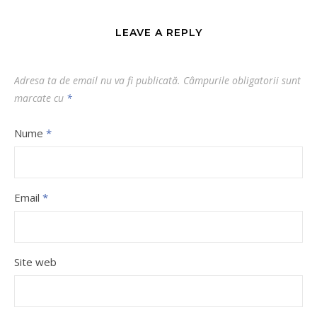
LEAVE A REPLY
Adresa ta de email nu va fi publicată.
Câmpurile obligatorii sunt
marcate cu
*
Nume
*
Email
*
Site web