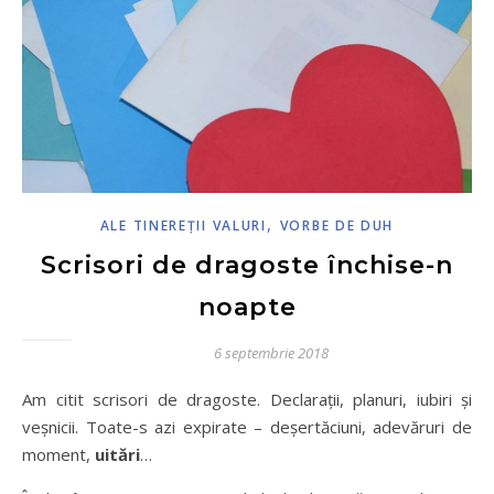
,
ALE TINEREŢII VALURI
VORBE DE DUH
Scrisori de dragoste închise-n
noapte
6 septembrie 2018
Am citit scrisori de dragoste. Declarații, planuri, iubiri și
veșnicii. Toate-s azi expirate – deșertăciuni, adevăruri de
moment,
uitări
…