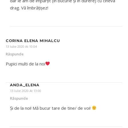
dar le am de împărțit (în bucurie și în durere) cu cineva
drag. Vă îmbrățișez!
CORINA ELENA MIHALCU
13 Iulie 2020 At 10:04
Răspunde
Pupici multi de la noi
ANDA_ELENA
13 Iulie 2020 At 13:00
Răspunde
Și de la noi! Mă bucur tare de tine/ de voi!