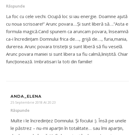
Răspunde
La foc cu cele vechi. Ocupă loc si iau energie. Doamne ajută
cu noua scrisoare!” Arunc povara….Și sunt liberă să….”Asta e
formula magică.Cand spunem ca aruncam povara, înseamnă
ca-i încredințam Domnului frica de…., grijă de…., furia,mania,
durerea. Arunc povara tristeții și sunt liberă să fiu veselă.
Arunc povara maniei si sunt libera sa fiu calmă,liniștită. Chiar
funcționează. Imbratisari la toti din familie!
ANDA_ELENA
25 Septembrie 2018 At 20:23
Răspunde
Multe i le încredințez Domnului. Și focului :). Însă pe unele
le păstrez – nu-mi aparțin în totalitate… sau îmi aparțin,