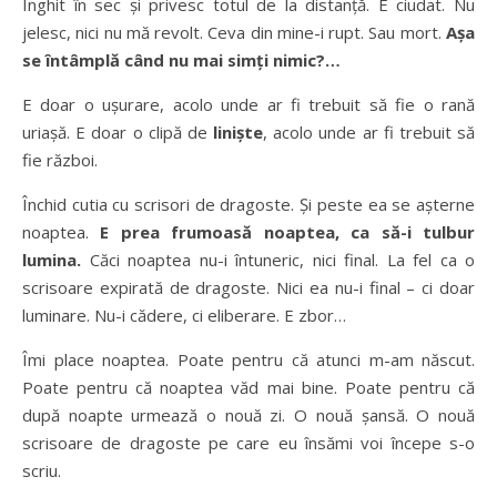
Înghit în sec și privesc totul de la distanță. E ciudat. Nu
jelesc, nici nu mă revolt. Ceva din mine-i rupt. Sau mort.
Așa
se întâmplă când nu mai simți nimic?
…
E doar o ușurare, acolo unde ar fi trebuit să fie o rană
uriașă. E doar o clipă de
liniște
, acolo unde ar fi trebuit să
fie război.
Închid cutia cu scrisori de dragoste. Și peste ea se așterne
noaptea.
E prea frumoasă noaptea, ca să-i tulbur
lumina.
Căci noaptea nu-i întuneric, nici final. La fel ca o
scrisoare expirată de dragoste. Nici ea nu-i final – ci doar
luminare. Nu-i cădere, ci eliberare. E zbor…
Îmi place noaptea. Poate pentru că atunci m-am născut.
Poate pentru că noaptea văd mai bine. Poate pentru că
după noapte urmează o nouă zi. O nouă șansă. O nouă
scrisoare de dragoste pe care eu însămi voi începe s-o
scriu.