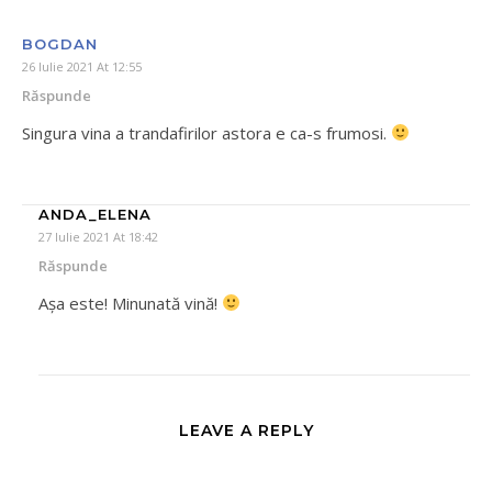
BOGDAN
26 Iulie 2021 At 12:55
Răspunde
Singura vina a trandafirilor astora e ca-s frumosi.
ANDA_ELENA
27 Iulie 2021 At 18:42
Răspunde
Așa este! Minunată vină!
LEAVE A REPLY