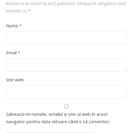
Adresa ta de email nu va fi publicată.
Câmpurile obligatorii sunt
marcate cu
*
Nume
*
Email
*
Site web
Salvează-mi numele, emailul și site-ul web în acest
navigator pentru data viitoare când o să comentez.