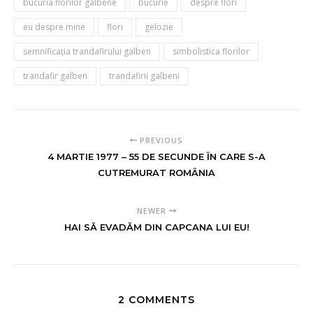
bucuria florilor galbene
bucurie
despre flori
eu despre mine
flori
gelozie
semnificația trandafirului galben
simbolistica florilor
trandafir galben
trandafirii galbeni
PREVIOUS
4 MARTIE 1977 – 55 DE SECUNDE ÎN CARE S-A
CUTREMURAT ROMÂNIA
NEWER
HAI SĂ EVADĂM DIN CAPCANA LUI EU!
2 COMMENTS