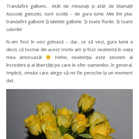
Trandafirii galbeni… Atât de minunați și atât de blamați!
Asociați geloziei, sunt ocoliți – de gura lumii. Mie îmi plac
trandafirii galbeni! Și lalelele galbele. Și toate florile. Și toate
culorile!
N-am fost în veci geloasă – dar, ce să vezi, gura lumii a
decis că tocmai din acest motiv am și fost neatentă în viața
mea amoroasă!
Hehe, neatenția este sinonim al
încrederii și al libertății pe care le ofer oamenilor, în general.
Implicit, omului care alege să-mi fie pereche la un moment
dat.