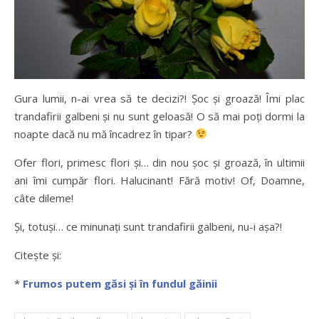
Gura lumii, n-ai vrea să te decizi?! Șoc și groază! Îmi plac
trandafirii galbeni și
nu sunt geloasă! O să mai poți dormi la
noapte dacă nu mă încadrez în tipar?
Ofer flori, primesc flori și… din nou șoc și groază, în ultimii
ani îmi cumpăr flori. Halucinant! Fără motiv! Of, Doamne,
câte dileme!
Și, totuși… ce minunați sunt trandafirii galbeni, nu-i așa?!
Citește și:
*
Frumos putem găsi și în fundul găinii