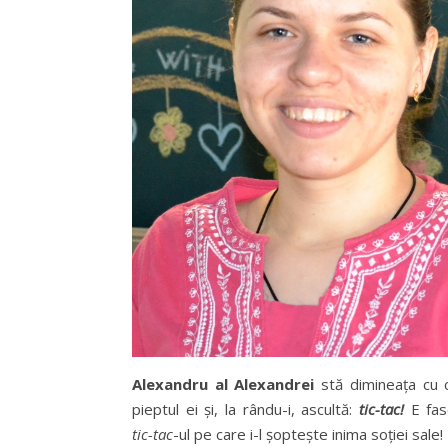
Alexandru al Alexandrei
stă dimineața cu 
pieptul ei și, la rându-i, ascultă:
tic-tac!
E fas
tic-tac
-ul pe care i-l șoptește inima soției sale!