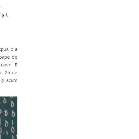
R
șit,
spus-o a
oape de
toase. E
it 25 de
 și acum