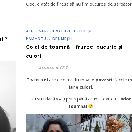
Ooo, e atât de firesc să
nu
fim bucuroși de sărbători
,
ALE TINEREŢII VALURI
CERUL ŞI
,
PĂMÂNTUL
DRUMEŢII
ii?
Colaj de toamnă – frunze, bucurie și
culori
2 noiembrie 2018
Toamna își are cele mai frumoase
povești
. Și cele m
faine
culori
.
Nu știu dacă v-ați prins până acum… dar eu…
ador
toamna!