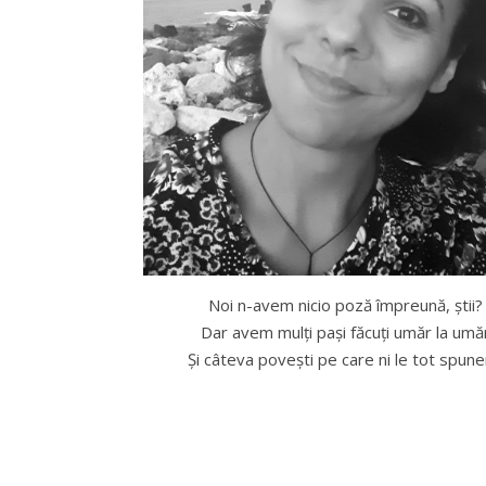
Noi n-avem nicio poză împreună, știi?
Dar avem mulți pași făcuți umăr la umă
Și câteva povești pe care ni le tot spun