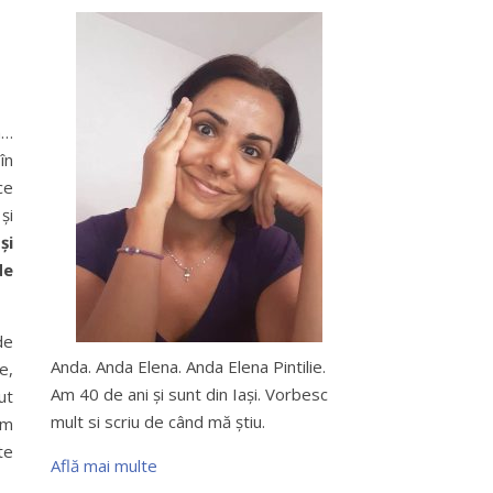
a…
în
ce
și
și
de
de
Anda. Anda Elena. Anda Elena Pintilie.
e,
Am 40 de ani şi sunt din Iaşi. Vorbesc
ut
mult si scriu de când mă ştiu.
am
te
Află mai multe