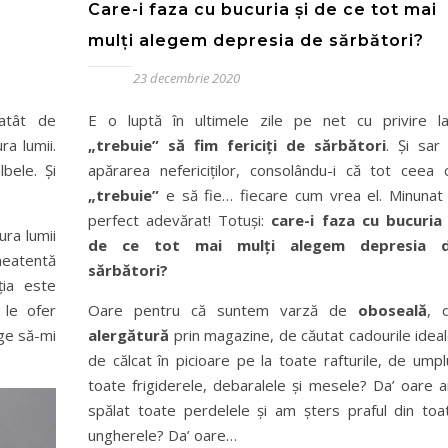
Care-i faza cu bucuria și de ce tot mai
mulți alegem depresia de sărbători?
23 decembrie 2020
 atât de
E o luptă în ultimele zile pe net cu privire l
ra lumii.
„trebuie” să fim fericiți de sărbători
. Și sar 
lbele. Și
apărarea nefericiților, consolându-i că tot ceea 
„trebuie”
e să fie… fiecare cum vrea el. Minunat 
perfect adevărat! Totuși:
care-i faza cu bucuria 
ura lumii
de ce tot mai mulți alegem depresia 
neatentă
sărbători?
ia este
e le ofer
Oare pentru că suntem varză de
oboseală
, 
ege să-mi
alergătură
prin magazine, de căutat cadourile ideal
de călcat în picioare pe la toate rafturile, de umpl
toate frigiderele, debaralele și mesele? Da’ oare 
spălat toate perdelele și am șters praful din toa
ungherele? Da’ oare…