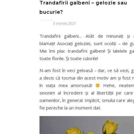
Trandafirii galbeni – gelozie sau
bucurie?
5 martie 2021
Trandafirii galbeni… Atât de minunați și
blamați! Asociați geloziei, sunt ocoliți – de gu
Mie îmi plac trandafirii galbeni! Și lalelele ga
toate florile. Și toate culorile!
N-am fost în veci geloasă – dar, ce să vezi, g
a decis că tocmai din acest motiv am și fost 
în viața mea amoroasă!
Hehe, neatenț
sinonim al încrederii și al libertății pe car
oamenilor, în general. Implicit, omului care al
fie pereche la un moment dat.