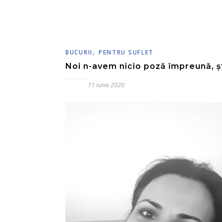
,
BUCURII
PENTRU SUFLET
Noi n-avem nicio poză împreună, șt
11 iunie 2020