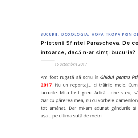
,
,
BUCURII
DOXOLOGIA
HOPA TROPA PRIN O
Prietenii Sfintei Parascheva. De ce
întoarce, dacă n-ar simți bucuria?
16 octombrie 2017
Am fost rugată să scriu în
Ghidul pentru Pel
2017
. Nu un reportaj… ci trăirile mele. Cu
lucrurile. Mi-a fost greu. Adică… cine-s eu, s
ziar cu părerea mea, nu cu vorbele oamenilor
tot amânat. Dar mi-am adunat gândurile și 
așa… pe ultima sută de metri.