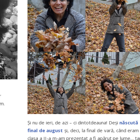
r
em.
Și nu de ieri, de azi – ci dintotdeauna! Deși
născută 
final de august
și, deci, la final de vară, când eram 
clasa a II-a m-am prezentat a fi apărut pe lume… ta