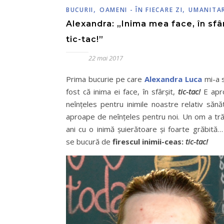
,
,
BUCURII
OAMENI - ÎN FIECARE ZI
UMANITA
Alexandra: „Inima mea face, în sfâr
tic-tac!”
22 mai 2017
Prima bucurie pe care
Alexandra Luca
mi-a 
fost că inima ei face, în sfârșit,
tic-tac
!
E apr
neînțeles pentru inimile noastre relativ sănă
aproape de neînțeles pentru noi. Un om a tră
ani cu o inimă șuierătoare și foarte grăbită…
se bucură de
firescul inimii-ceas:
tic-tac!