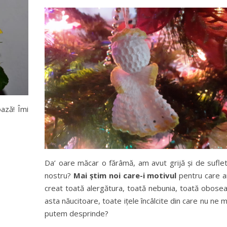
oază! Îmi
Da’ oare măcar o fărâmă, am avut grijă și de suflet
nostru?
Mai știm noi care-i motivul
pentru care 
creat toată alergătura, toată nebunia, toată obosea
asta năucitoare, toate ițele încâlcite din care nu ne m
putem desprinde?