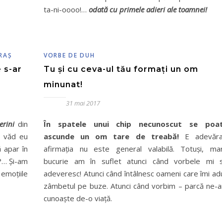
ta-ni-oooo!…
odată cu primele adieri ale toamnei!
RAŞ
VORBE DE DUH
 s-ar
Tu și cu ceva-ul tău formați un om
minunat!
31 mai 2017
erini
din
În spatele unui chip necunoscut se poa
m văd eu
ascunde un om tare de treabă!
E adevăra
ă apar în
afirmaţia nu este general valabilă. Totuşi, ma
?… Și-am
bucurie am în suflet atunci când vorbele mi 
emoțiile
adeveresc! Atunci când întâlnesc oameni care îmi ad
zâmbetul pe buze. Atunci când vorbim – parcă ne-
cunoaşte de-o viaţă.