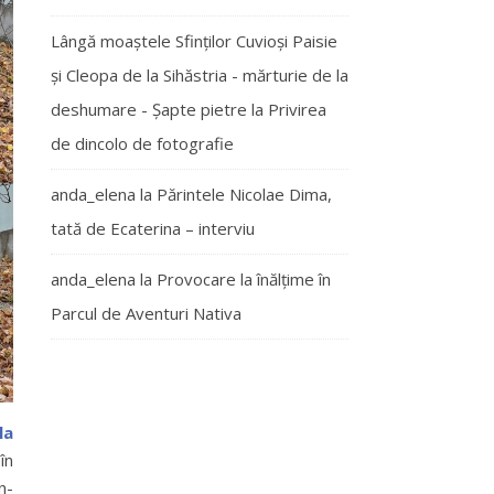
Lângă moaștele Sfinților Cuvioși Paisie
și Cleopa de la Sihăstria - mărturie de la
deshumare - Şapte pietre
la
Privirea
de dincolo de fotografie
anda_elena
la
Părintele Nicolae Dima,
tată de Ecaterina – interviu
anda_elena
la
Provocare la înălțime în
Parcul de Aventuri Nativa
la
în
n-