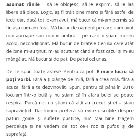
asumat rănile
– să le oblojesc, să le exprim, să le las
libere să plece. Logic, aș fi trăit bine merci și fără astfel de
lecții dar, dacă tot le-am avut, mă bucur că mi-am permis să
fiu așa cum am fost. Mă bucur de oamenii pe care i-am avut
mai aproape sau mai în umbră – pe care îi știam mereu
acolo, necondiționat. Mă bucur de brațele Cerului care atât
de bine m-au ținut, m-au scuturat când a fost cazul și m-au
mângâiat. Mă bucur și de pat. De patul cel uriaș.
De ce spun toate astea? Pentru că pot.
E mare lucru să
poți vorbi.
Fără a-ți plânge de milă, fără a crea milă, fără a
acuza, fără a te dezvinovăți. Spun, pentru că până în 2016
locuiam într-o bulă și nu știam că în afara bulei se poate
respira. Parcă nici nu știam că alții au trecut și ei – și-au
supraviețuit. Dar lumea preferă să evite discuțiile despre
paturi goale și suflete pustiite, nu? Mai bine tragem
perdeluța și ne vedem de tot ce-i roz și pufos și de
suprafață.