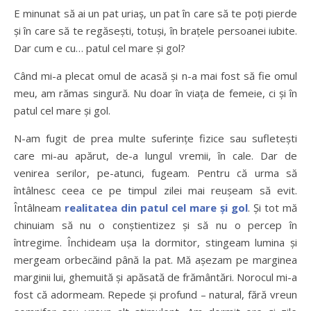
E minunat să ai un pat uriaș, un pat în care să te poți pierde
și în care să te regăsești, totuși, în brațele persoanei iubite.
Dar cum e cu… patul cel mare și gol?
Când mi-a plecat omul de acasă și n-a mai fost să fie omul
meu, am rămas singură. Nu doar în viața de femeie, ci și în
patul cel mare și gol.
N-am fugit de prea multe suferințe fizice sau sufletești
care mi-au apărut, de-a lungul vremii, în cale. Dar de
venirea serilor, pe-atunci, fugeam. Pentru că urma să
întâlnesc ceea ce pe timpul zilei mai reușeam să evit.
Întâlneam
realitatea din patul cel mare și gol
. Și tot mă
chinuiam să nu o conștientizez și să nu o percep în
întregime. Închideam ușa la dormitor, stingeam lumina și
mergeam orbecăind până la pat. Mă așezam pe marginea
marginii lui, ghemuită și apăsată de frământări.
Norocul mi-a
fost că adormeam. Repede și profund – natural, fără vreun