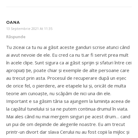
OANA
13 Septembrie 2021 At 11:35
Răspunde
Tu ziceai ca tu nu ai găsit aceste ganduri scrise atunci când
ai avut nevoie de ele. Eu cred ca nu ti.ar fi servit prea mult
în acele clipe. Sunt sigura ca ai găsit sprijin și sfaturi între cei
apropiați ție, poate chiar și exemple de alte persoane care
au trecut prin asta. Procesul de recuperare după un eșec
de orice fel, o pierdere, are etapele lui și, oricât de multa
teorie am cunoaște, nu scăpăm de nici una din ele.
Important e sa găsim tăria sa ajungem la luminița aceea de
la capătul tunelului si sa ne putem continua drumul în viata.
Mai ales când nu mai mergem singuri pe acest drum… cand
un pui de om depinde de alegerile noastre. Eu am trecut
printr-un divort dar slava Cerului nu au fost copii la mijloc și