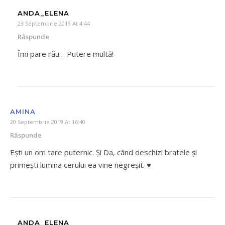
ANDA_ELENA
23 Septembrie 2019 At 4:44
Răspunde
Îmi pare rău… Putere multă!
AMINA
20 Septembrie 2019 At 16:40
Răspunde
Ești un om tare puternic. Și Da, când deschizi bratele și
primești lumina cerului ea vine negreșit. ♥️
ANDA_ELENA