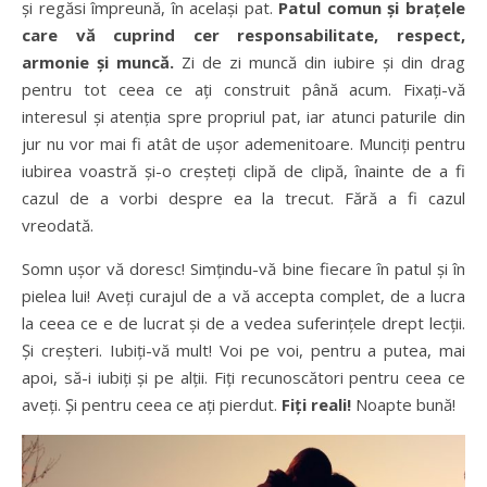
și regăsi împreună, în același pat.
Patul comun și brațele
care vă cuprind cer responsabilitate, respect,
armonie și muncă.
Zi de zi muncă din iubire și din drag
pentru tot ceea ce ați construit până acum. Fixați-vă
interesul și atenția spre propriul pat, iar atunci paturile din
jur nu vor mai fi atât de ușor ademenitoare. Munciți pentru
iubirea voastră și-o creșteți clipă de clipă, înainte de a fi
cazul de a vorbi despre ea la trecut. Fără a fi cazul
vreodată.
Somn ușor vă doresc! Simțindu-vă bine fiecare în patul și în
pielea lui! Aveți curajul de a vă accepta complet, de a lucra
la ceea ce e de lucrat și de a vedea suferințele drept lecții.
Și creșteri. Iubiți-vă mult! Voi pe voi, pentru a putea, mai
apoi, să-i iubiți și pe alții. Fiți recunoscători pentru ceea ce
aveți. Și pentru ceea ce ați pierdut.
Fiți reali!
Noapte bună!