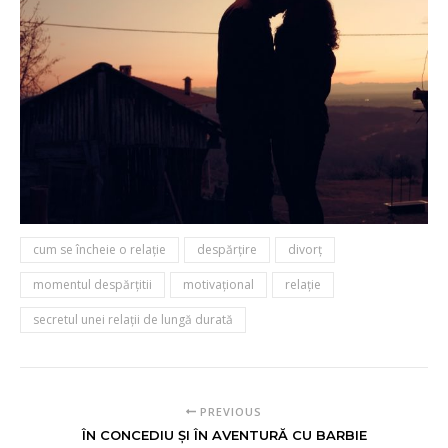
cum se încheie o relaţie
despărţire
divorț
momentul despărțitii
motivațional
relație
secretul unei relaţii de lungă durată
PREVIOUS
ÎN CONCEDIU ȘI ÎN AVENTURĂ CU BARBIE