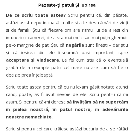
Păzește-ți patul! Și iubirea
De ce scriu toate astea?
Scriu pentru că, din păcate,
astăzi asist neputincioasă la alte și alte destrămări de vieți
și de familii. Știu că fiecare om are ritmul lui de a ieși din
întunericul camerei, de a sta mai mult sau mai puțin ghemuit
pe-o margine de pat. Știu că
negările
sunt firești – dar știu
și că ieșirea din ele înseamnă pași importanți spre
acceptare și vindecare
. La fel cum știu că o eventuală
grabă de a reumple patul cel mare nu are cum să fie o
decizie prea înțeleaptă.
Scriu toate astea pentru că eu nu le-am găsit notate atunci
când, poate, aș fi avut nevoie de ele. Scriu pentru că-mi
asum. Și pentru că-mi doresc
să învățăm să ne suportăm
în pielea noastră, în patul nostru, în adevărurile
noastre nemachiate.
Scriu și pentru cei care trăiesc astăzi bucuria de a se rătăci