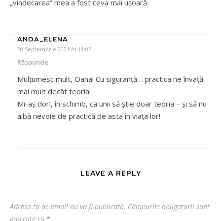
„vindecarea” mea a fost ceva mai ușoară.
ANDA_ELENA
20 Septembrie 2021 At 11:07
Răspunde
Mulțumesc mult, Oana! Cu siguranță… practica ne învață
mai mult decât teoria!
Mi-aș dori, în schimb, ca unii să știe doar teoria – și să nu
aibă nevoie de practică de asta în viața lor!
LEAVE A REPLY
Adresa ta de email nu va fi publicată.
Câmpurile obligatorii sunt
marcate cu
*