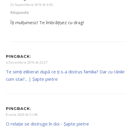
23 Septembrie 2019 At 4:45
Răspunde
Îți mulțumesc! Te îmbrățișez cu drag!
PINGBACK:
6 Decembrie 2019 At 23:27
Te simți eliberat după ce ți s-a distrus familia? Dar cu rănile
cum stai?... | Şapte pietre
PINGBACK:
8 Iunie 2020 At 21:44
O relație se distruge în doi - Şapte pietre