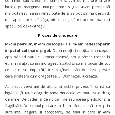
somnifer sau vreun alt stimulent. Am dormit ore și zile
întregi pe marginea unui pat mare și gol. Mi-am permis să
mă odihnesc, să îmi refac puterile și să pot să mă deschid,
mai apoi, spre a învăța, pic cu pic, să-mi accept patul și
spațiul pe de-a-ntregul.
Proces de vindecare
M-am pierdut, m-am descoperit și m-am redescoperit
în patul cel mare și gol.
După nopți și nopți… am început
apoi să văd patul cu lumina aprinsă, am și rămas trează în
el, am învățat să îmi îndrăgesc spațiul și să mă bucur de tot
ce-i al meu: timp, rătăcire, regăsire, răni deschise peste
care simțeam cum dragostea lui Dumnezeu lucrează.
Au trecut ceva ani de atunci și astăzi privesc în urmă cu
îngăduință. Mi-e drag de Anda din acele vremuri. Mi-e drag
de mine. De căderi și de ridicări, de asumarea piedicilor și a
fragilității. De timpul pe care mi l-am oferit ca să trec prin
suferințe, negare și acceptare, de felul în care
mi-am