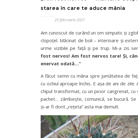
starea în care te aduce mânia
25 februarie 2021
Am cunoscut de curând un om simpatic și zglob
clopoțel. Măcinat de boli – interioare și exter
urme vizibile pe față și pe trup. Mi-a zis se
fost nervos! Am fost nervos tare! Și, c
enervat odată…”
A făcut semn cu mâna spre jumătatea de față
cu ochiul aproape închis. E așa de ani de zile.
chipul transformat, cu un picior cangrenat, cu 
pachet… zâmbește, comunică, se bucură. Se
și-ar fi dorit „rețeta” asta mai demult.