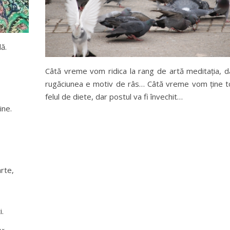
dă.
Câtă vreme vom ridica la rang de artă meditația, d
rugăciunea e motiv de râs… Câtă vreme vom ține t
felul de diete, dar postul va fi învechit…
ine.
arte,
i.