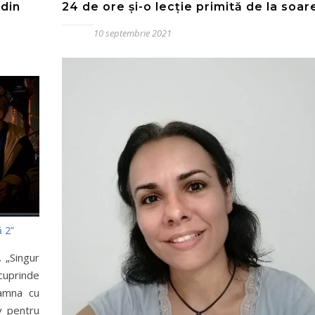
 din
24 de ore și-o lecție primită de la soar
10 septembrie 2021
 2”
 „Singur
 cuprinde
oamna cu
v pentru