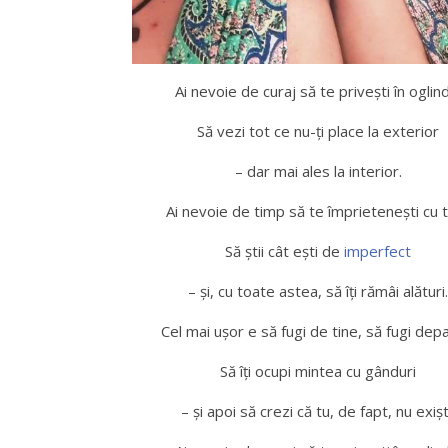
Ai nevoie de curaj să te privești în oglin
Să vezi tot ce nu-ți place la exterior
– dar mai ales la interior.
Ai nevoie de timp să te împrietenești cu t
Să știi cât ești de
imperfect
– și, cu toate astea, să îți rămâi alături.
Cel mai ușor e să fugi de tine, să fugi dep
Să îți ocupi mintea cu gânduri
– și apoi să crezi că tu, de fapt, nu exișt