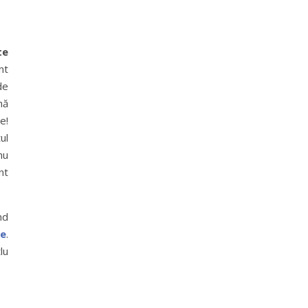
te
nt
de
mă
e!
ul
nu
nt
nd
re
.
lu