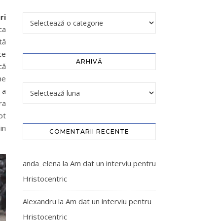
ri
ca
tă
ce
ARHIVĂ
că
ne
 a
ra
ot
in
COMENTARII RECENTE
anda_elena
la
Am dat un interviu pentru
Hristocentric
Alexandru
la
Am dat un interviu pentru
Hristocentric