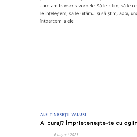
care am transcris vorbele. Să le citim, să le re
le înțelegem, să le uităm… și să știm, apoi, u
întoarcem la ele.
ALE TINEREŢII VALURI
Ai curaj? Împrietenește-te cu ogli
6 august 2021