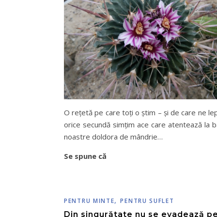
O rețetă pe care toți o știm – și de care ne l
orice secundă simțim ace care atentează la b
noastre doldora de mândrie…
Se spune că
,
PENTRU MINTE
PENTRU SUFLET
Din singurătate nu se evadează p