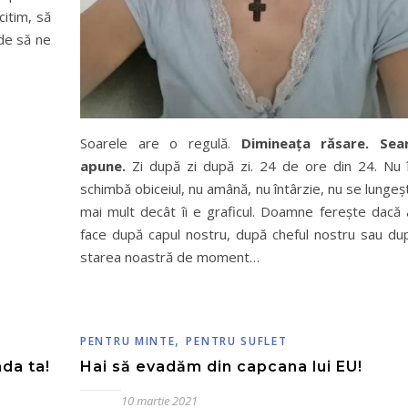
citim, să
nde să ne
Soarele are o regulă.
Dimineața răsare. Sea
apune.
Zi după zi după zi. 24 de ore din 24. Nu î
schimbă obiceiul, nu amână, nu întârzie, nu se lungeș
mai mult decât îi e graficul. Doamne ferește dacă 
face după capul nostru, după cheful nostru sau du
starea noastră de moment…
,
PENTRU MINTE
PENTRU SUFLET
nda ta!
Hai să evadăm din capcana lui EU!
10 martie 2021