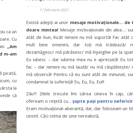
17 februarie 2021
Există adepți ai unor
mesaje motivaționale… de 
doare mintea!
Mesaje motivaționale din alea…: su
iu ca un
atât de bun, încât nimeni nu mă suportă! Fac atât 
ioare. Cu
mult bine omenirii, dar toți mă trădează/ 
nin:
„Am
dezamăgesc/ mă părăsesc/ mă înjunghie pe la spat
ând m-am
Eu iubesc – dar iubirea mea nu e apreciată! Eu tot
fac – dar nimeni nu mă laudă/ nu mă răsplătește/ 
 picată,
mă observă! Pentru că eu sunt atât de minunat, su
 Acum, cu
condamnat la suferință! Eu, Eu, Eu, Eu!!!
vârsta la
Zău?! Zilele trecute îmi sărea cineva în cap, câ
 vede că
ofeream o rețetă cu…
șapte pași pentru neferici
Eram motivațional-aberantă, da!, dar foloseam un tit
cinstit. Căci stima de sine nerealistă,