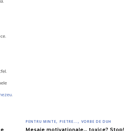
dă.
ece.
fel.
nele
mnezeu
.
,
,
PENTRU MINTE
PIETRE...
VORBE DE DUH
re
Mesaje motivaționale… toxice? Stop!