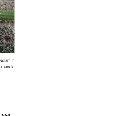
epădăm în
aloanele
e ușa