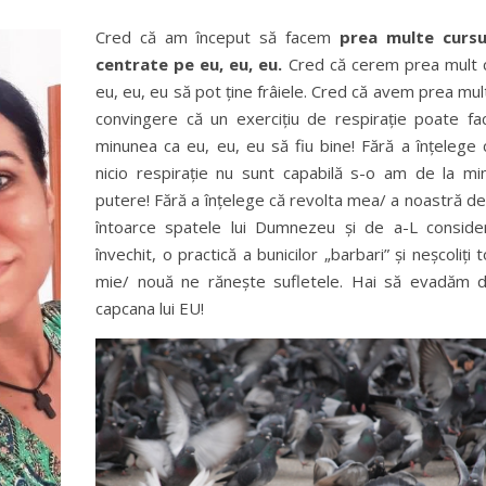
Cred că am început să facem
prea multe cursu
centrate pe eu, eu, eu.
Cred că cerem prea mult 
eu, eu, eu să pot ține frâiele. Cred că avem prea mul
convingere că un exercițiu de respirație poate fa
minunea ca eu, eu, eu să fiu bine! Fără a înțelege 
nicio respirație nu sunt capabilă s-o am de la mi
putere! Fără a înțelege că revolta mea/ a noastră de
întoarce spatele lui Dumnezeu și de a-L conside
învechit, o practică a bunicilor „barbari” și neșcoliți t
mie/ nouă ne rănește sufletele. Hai să evadăm d
capcana lui EU!