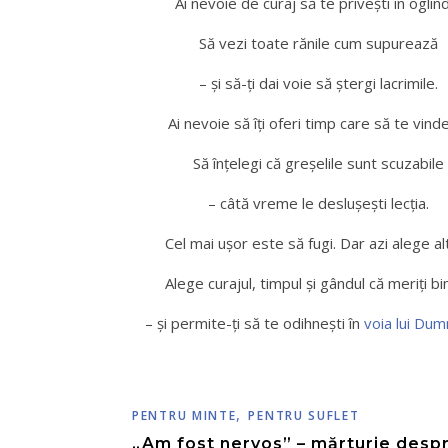
Ai nevoie de curaj să te privești în oglin
Să vezi toate rănile cum supurează
– și să-ți dai voie să ștergi lacrimile.
Ai nevoie să îți oferi timp care să te vind
Să înțelegi că greșelile sunt scuzabile
– câtă vreme le deslușești lecția.
Cel mai ușor este să fugi. Dar azi alege alt
Alege curajul, timpul și gândul că meriți bi
– și permite-ți să te odihnești în
voia lui Du
,
PENTRU MINTE
PENTRU SUFLET
„Am fost nervos” – mărturie desp