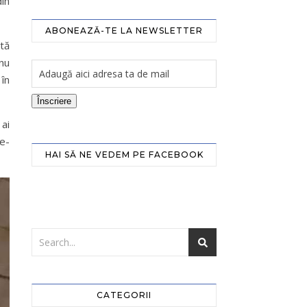
din
ABONEAZĂ-TE LA NEWSLETTER
ată
 nu
în
Înscriere
 ai
ne-
HAI SĂ NE VEDEM PE FACEBOOK
CATEGORII