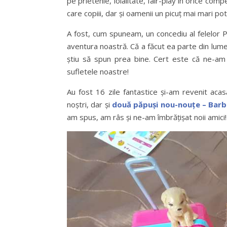
pe prietenie, loialitate, fair-play în orice com
care copiii, dar și oamenii un picuț mai mari po
A fost, cum spuneam, un concediu al felelor Pin
aventura noastră. Că a făcut ea parte din lumea
știu să spun prea bine. Cert este că ne-a
sufletele noastre!
Au fost 16 zile fantastice și-am revenit acas
noștri, dar și
două păpuși nou-nouțe – Barbi
am spus, am râs și ne-am îmbrățișat noii amici!