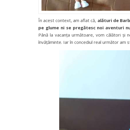
În acest context, am aflat că,
alături de Barb
pe glume ni se pregătesc noi aventuri n
Până la vacanța următoare, vom călători și no
învățăminte. Iar în concediul real următor am st