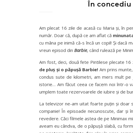
În concediu 
Am plecat 16 zile de acasă cu Maria și, în per
număr. Doar că, după ce am aflat că
minunata 
cu mâna pe inimă că-s încă un copil! Și dacă m
vreun episod din
Barbie
, când rulează pe Minim
Am fost, deci, două fete Pintilese plecate 16 
de pluș și o păpușă Barbie!
Am prins munte, 
condus sute de kilometri, am mers mult pe j
istorie… Am făcut ceea ce facem noi într-o v
umplem toate rezervoarele de iubire și de bun
La televizor ne-am uitat foarte puțin și doar s
companie! În episoade necunoscute, dar și î
revedere. Căci filmele astea de pe Minimax m
aveam eu cândva, de o păpușă slabă, cu forme,