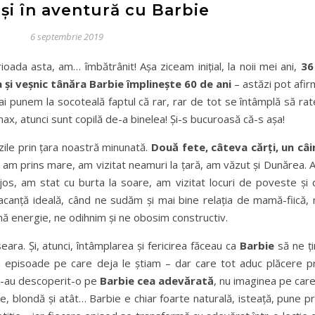
și în aventură cu Barbie
6 septembrie 2019
ioada asta, am… îmbătrânit! Așa ziceam inițial, la noii mei ani,
36
și veșnic tânăra Barbie împlinește 60 de ani
– astăzi pot afir
ai punem la socoteală faptul că rar, rar de tot se întâmplă să ra
ax, atunci sunt copilă de-a binelea! Și-s bucuroasă că-s așa!
zile prin țara noastră minunată.
Două fete, câteva cărți, un câi
am prins mare, am vizitat neamuri la țară, am văzut și Dunărea. 
os, am stat cu burta la soare, am vizitat locuri de poveste și 
acanță ideală, când ne sudăm și mai bine relația de mamă-fiică, 
ă energie, ne odihnim și ne obosim constructiv.
eara. Și, atunci, întâmplarea și fericirea făceau ca
Barbie
să ne ți
n episoade pe care deja le știam – dar care tot aduc plăcere pr
i-au descoperit-o pe
Barbie cea adevărată
, nu imaginea pe car
 blondă și atât… Barbie e chiar foarte naturală, isteață, pune p