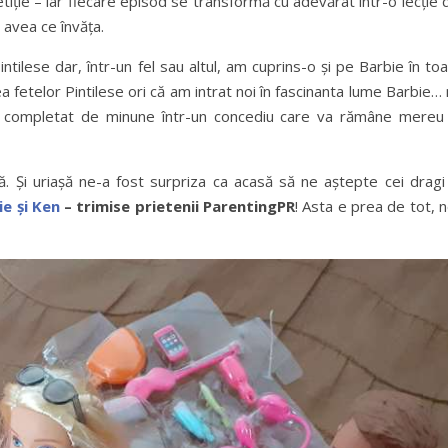
petiție – iar fiecare episod se transformă cu adevărat într-o lecție 
t avea ce învăța.
tilese dar, într-un fel sau altul, am cuprins-o și pe Barbie în to
 fetelor Pintilese ori că am intrat noi în fascinanta lume Barbie…
m completat de minune într-un concediu care va rămâne mereu 
ă. Și uriașă ne-a fost surpriza ca acasă să ne aștepte cei dragi
e și Ken
– trimise prietenii ParentingPR
! Asta e prea de tot, 