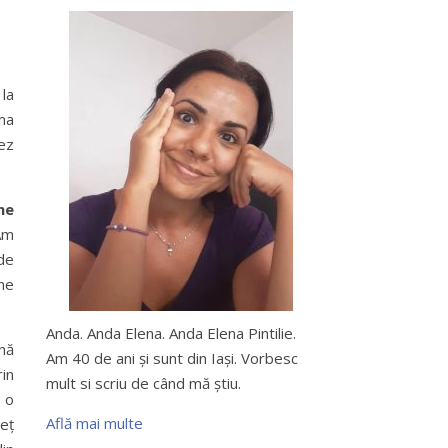
la
ma
tez
ne
Am
de
ne
Anda. Anda Elena. Anda Elena Pintilie.
nă
Am 40 de ani şi sunt din Iaşi. Vorbesc
in
mult si scriu de când mă ştiu.
e o
Află mai multe
reț