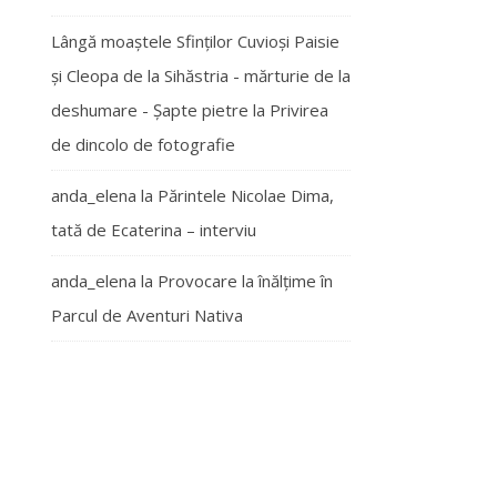
Lângă moaștele Sfinților Cuvioși Paisie
și Cleopa de la Sihăstria - mărturie de la
deshumare - Şapte pietre
la
Privirea
de dincolo de fotografie
anda_elena
la
Părintele Nicolae Dima,
tată de Ecaterina – interviu
anda_elena
la
Provocare la înălțime în
Parcul de Aventuri Nativa