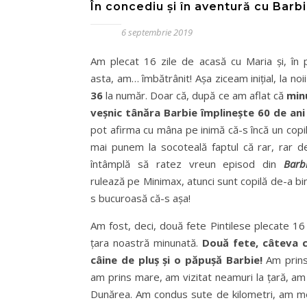
În concediu și în aventură cu Barb
6 septembrie 2019
Am plecat 16 zile de acasă cu Maria și, în 
asta, am… îmbătrânit! Așa ziceam inițial, la noii
36
la număr. Doar că, după ce am aflat că
min
veșnic tânăra Barbie împlinește 60 de ani
pot afirma cu mâna pe inimă că-s încă un copil
mai punem la socoteală faptul că rar, rar d
întâmplă să ratez vreun episod din
Barb
rulează pe Minimax, atunci sunt copilă de-a bin
s bucuroasă că-s așa!
Am fost, deci, două fete Pintilese plecate 16 
țara noastră minunată.
Două fete, câteva c
câine de pluș și o păpușă Barbie!
Am prins
am prins mare, am vizitat neamuri la țară, am
Dunărea. Am condus sute de kilometri, am m