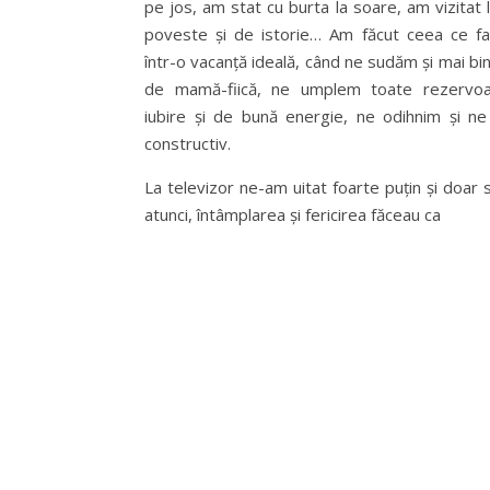
pe jos, am stat cu burta la soare, am vizitat 
poveste și de istorie… Am făcut ceea ce f
într-o vacanță ideală, când ne sudăm și mai bin
de mamă-fiică, ne umplem toate rezervoa
iubire și de bună energie, ne odihnim și n
constructiv.
La televizor ne-am uitat foarte puțin și doar s
atunci, întâmplarea și fericirea făceau ca