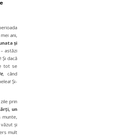
ie
perioada
 mei ani,
unata și
– astăzi
! Și dacă
e tot se
ie
, când
elea! Și-
zile prin
ărți, un
 munte,
 văzut și
ers mult