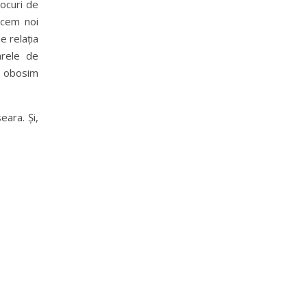
locuri de
acem noi
e relația
rele de
e obosim
eara. Și,