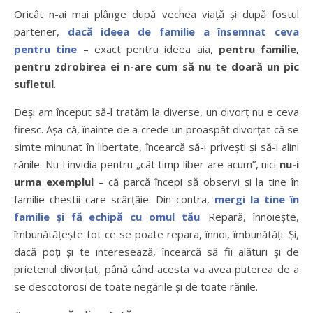
Oricât n-ai mai plânge după vechea viață și după fostul
partener,
dacă ideea de familie a însemnat ceva
pentru tine
– exact pentru ideea aia,
pentru familie,
pentru zdrobirea ei n-are cum să nu te doară un pic
sufletul
.
Deși am început să-l tratăm la diverse, un divorț nu e ceva
firesc. Așa că, înainte de a crede un proaspăt divorțat că se
simte minunat în libertate, încearcă să-i privești și să-i alini
rănile. Nu-l invidia pentru „cât timp liber are acum”, nici
nu-i
urma exemplul
– că parcă începi să observi și la tine în
familie chestii care scârțâie. Din contra,
mergi la tine în
familie și fă echipă cu omul tău
. Repară, înnoiește,
îmbunătățește tot ce se poate repara, înnoi, îmbunătăți. Și,
dacă poți și te interesează, încearcă să fii alături și de
prietenul divorțat, până când acesta va avea puterea de a
se descotorosi de toate negările și de toate rănile.