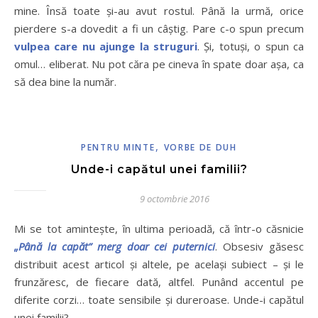
mine. Însă toate și-au avut rostul. Până la urmă, orice
pierdere s-a dovedit a fi un câștig. Pare c-o spun precum
vulpea care nu ajunge la struguri
. Și, totuși, o spun ca
omul… eliberat. Nu pot căra pe cineva în spate doar așa, ca
să dea bine la număr.
,
PENTRU MINTE
VORBE DE DUH
Unde-i capătul unei familii?
9 octombrie 2016
Mi se tot amintește, în ultima perioadă, că într-o căsnicie
„Până la capăt” merg doar cei puternici
. Obsesiv găsesc
distribuit acest articol și altele, pe același subiect – și le
frunzăresc, de fiecare dată, altfel. Punând accentul pe
diferite corzi… toate sensibile și dureroase. Unde-i capătul
unei familii?