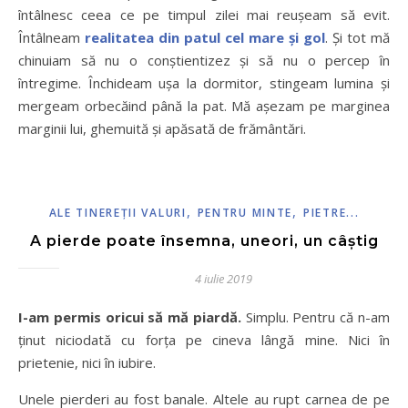
întâlnesc ceea ce pe timpul zilei mai reușeam să evit.
Întâlneam
realitatea din patul cel mare și gol
. Și tot mă
chinuiam să nu o conștientizez și să nu o percep în
întregime. Închideam ușa la dormitor, stingeam lumina și
mergeam orbecăind până la pat. Mă așezam pe marginea
marginii lui, ghemuită și apăsată de frământări.
,
,
ALE TINEREŢII VALURI
PENTRU MINTE
PIETRE...
A pierde poate însemna, uneori, un câștig
4 iulie 2019
I-am permis oricui să mă piardă.
Simplu. Pentru că n-am
ținut niciodată cu forța pe cineva lângă mine. Nici în
prietenie, nici în iubire.
Unele pierderi au fost banale. Altele au rupt carnea de pe