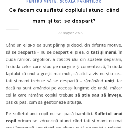
,
PENTRU MINTE
ŞCOALA PĂRINŢILOR
Ce facem cu sufletul copilului atunci când
mami și tati se despart?
22 august 2016
Când un el și-o ea sunt părinți și decid, din diferite motive,
să se despartă – nu se despart el și ea, ci
tati și mami
. În
ciuda rănilor, orgoliilor, a
cancan
-ului din spatele separării,
în ciuda celor care stau pe margine și comentează, în ciuda
faptului că unul a greșit mai mult, că altul a zis nu știu ce…
tati și mami trebuie să se despartă – rămânând
uniți
. Iar
dacă nu sunt amândoi pe aceeași lungime de undă, măcar
cel la care rămâne copilul trebuie
să știe sau să învețe
,
pas cu pas, cum să gestioneze situația.
Pe sufletul unui copil nu se joacă bambilici.
Sufletul unui
copil
oricum se zdruncină atunci când tati și mami nu mai
sunt împreună. Inevitabil, pe ultima sută de metri a relației,