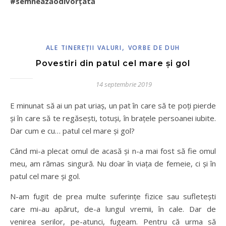
#semneazăodivorțată
,
ALE TINEREŢII VALURI
VORBE DE DUH
Povestiri din patul cel mare și gol
14 septembrie 2019
E minunat să ai un pat uriaș, un pat în care să te poți pierde
și în care să te regăsești, totuși, în brațele persoanei iubite.
Dar cum e cu… patul cel mare și gol?
Când mi-a plecat omul de acasă și n-a mai fost să fie omul
meu, am rămas singură. Nu doar în viața de femeie, ci și în
patul cel mare și gol.
N-am fugit de prea multe suferințe fizice sau sufletești
care mi-au apărut, de-a lungul vremii, în cale. Dar de
venirea serilor, pe-atunci, fugeam. Pentru că urma să