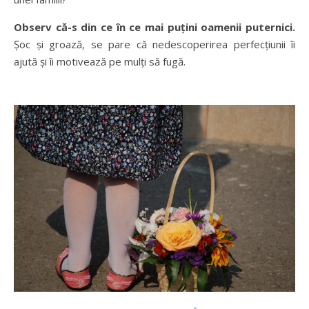
Observ că-s din ce în ce mai puțini oamenii puternici.
Șoc și groază, se pare că nedescoperirea perfecțiunii îi
ajută și îi motivează pe mulți să fugă.