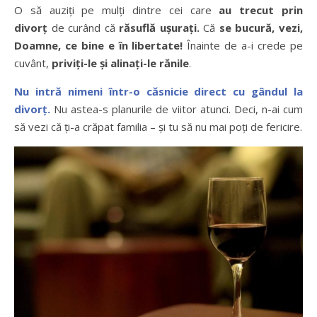
O să auziți pe mulți dintre cei care
au trecut prin
divorț
de curând că
răsuflă ușurați.
Că
se bucură, vezi,
Doamne, ce bine e în libertate!
Înainte de a-i crede pe
cuvânt,
priviți-le și alinați-le rănile
.
Nu intră nimeni într-o căsnicie direct cu gândul la
divorț.
Nu astea-s planurile de viitor atunci. Deci, n-ai cum
să vezi că ți-a crăpat familia – și tu să nu mai poți de fericire.