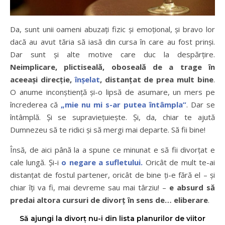
Da, sunt unii oameni abuzați fizic și emoțional, și bravo lor
dacă au avut tăria să iasă din cursa în care au fost prinși.
Dar sunt și alte motive care duc la despărțire.
Neimplicare, plictiseală, oboseală de a trage în
aceeași direcție,
înșelat
, distanțat de prea mult bine
.
O anume inconștiență și-o lipsă de asumare, un mers pe
încrederea că
„mie nu mi s-ar putea întâmpla”
. Dar se
întâmplă. Și se supraviețuiește. Și, da, chiar te ajută
Dumnezeu să te ridici și să mergi mai departe. Să fii bine!
Însă, de aici până la a spune ce minunat e să fii divorțat e
cale lungă. Și-i
o negare a sufletului.
Oricât de mult te-ai
distanțat de fostul partener, oricât de bine ți-e fără el – și
chiar îți va fi, mai devreme sau mai târziu! –
e absurd să
predai altora cursuri de divorț în sens de… eliberare
.
Să ajungi la divorț nu-i din lista planurilor de viitor