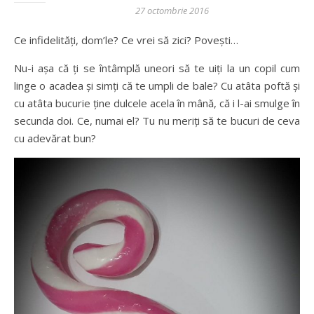
27 octombrie 2016
Ce infidelități, dom’le? Ce vrei să zici? Povești…
Nu-i așa că ți se întâmplă uneori să te uiți la un copil cum
linge o acadea și simți că te umpli de bale? Cu atâta poftă și
cu atâta bucurie ține dulcele acela în mână, că i l-ai smulge în
secunda doi. Ce, numai el? Tu nu meriți să te bucuri de ceva
cu adevărat bun?