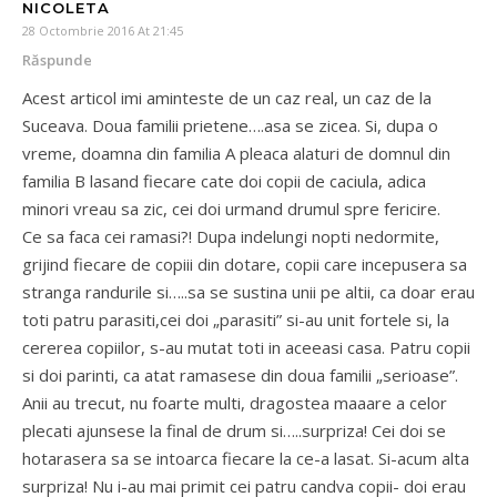
NICOLETA
28 Octombrie 2016 At 21:45
Răspunde
Acest articol imi aminteste de un caz real, un caz de la
Suceava. Doua familii prietene….asa se zicea. Si, dupa o
vreme, doamna din familia A pleaca alaturi de domnul din
familia B lasand fiecare cate doi copii de caciula, adica
minori vreau sa zic, cei doi urmand drumul spre fericire.
Ce sa faca cei ramasi?! Dupa indelungi nopti nedormite,
grijind fiecare de copiii din dotare, copii care incepusera sa
stranga randurile si…..sa se sustina unii pe altii, ca doar erau
toti patru parasiti,cei doi „parasiti” si-au unit fortele si, la
cererea copiilor, s-au mutat toti in aceeasi casa. Patru copii
si doi parinti, ca atat ramasese din doua familii „serioase”.
Anii au trecut, nu foarte multi, dragostea maaare a celor
plecati ajunsese la final de drum si…..surpriza! Cei doi se
hotarasera sa se intoarca fiecare la ce-a lasat. Si-acum alta
surpriza! Nu i-au mai primit cei patru candva copii- doi erau