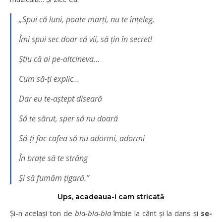
„Spui că luni, poate marți, nu te înțeleg,
Îmi spui sec doar că vii, să țin în secret!
Știu că ai pe-altcineva…
Cum să-ți explic…
Dar eu te-aștept diseară
Să te sărut, sper să nu doară
Să-ți fac cafea să nu adormi, adormi
În brațe să te strâng
Și să fumăm țigară.”
Ups, acadeaua-i cam stricată
Și-n același ton de
bla-bla-bla
îmbie la cânt și la dans și
se-