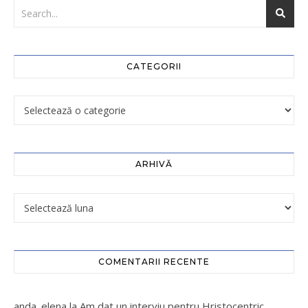
CATEGORII
ARHIVĂ
COMENTARII RECENTE
anda_elena
la
Am dat un interviu pentru Hristocentric