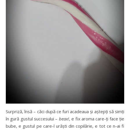
Surpriză, însă – căci după ce furi acadeaua și aștepți să simți
în gură gustul succesului –
beax!
, e fix aroma care-ți face ție
bube, e gustul pe care-l urăști din copilărie, e tot ce n-ai fi