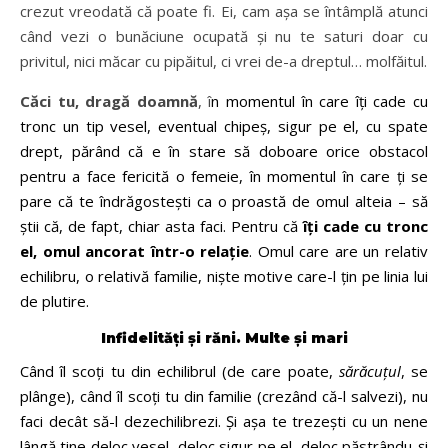
crezut vreodată că poate fi. Ei, cam așa se întâmplă atunci
când vezi o bunăciune ocupată și nu te saturi doar cu
privitul, nici măcar cu pipăitul, ci vrei de-a dreptul… molfăitul.
Căci tu, dragă doamnă
, î
n momentul în care îți cade cu
tronc un tip vesel, eventual chipeș, sigur pe el, cu spate
drept, părând că e în stare să doboare orice obstacol
pentru a face fericită o femeie, în momentul în care ți se
pare că te îndrăgostești ca o proastă de omul alteia – să
știi că, de fapt, chiar asta faci. Pentru că
îți cade cu tronc
el, omul ancorat într-o relație
. Omul care are un relativ
echilibru, o relativă familie, niște motive care-l țin pe linia lui
de plutire.
Infidelități și răni. Multe și mari
Când îl scoți tu din echilibrul (de care poate,
sărăcuțul
, se
plânge), când îl scoți tu din familie (crezând că-l salvezi), nu
faci decât să-l dezechilibrezi. Și așa te trezești cu un nene
lângă tine deloc vesel, deloc sigur pe el, deloc păstrându-și