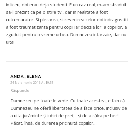
in liceu, doi erau deja studenti. E un caz real, m-am straduit
sa-l prezint ca pe o stire tv., dar in realitate a fost
cutremurator. Si plecarea, si revenirea celor doi indragostiti
a fost traumatizanta pentru copii iar decizia lor, a copiilor, a
zguduit pentru o vreme urbea. Dumnezeu intarzaie, dar nu
uita!
ANDA_ELENA
24 Noiembrie 2016 At 19:38
Răspunde
Dumnezeu pe toate le vede. Cu toate acestea, e fain că
Dumnezeu ne oferă libertatea de a face orice, inclusiv de
a uita jurăminte și iubiri de preț… și de a călca pe bec!
Păcat, însă, de durerea pricinuită copiilor…