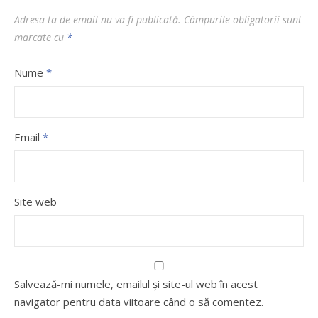
Adresa ta de email nu va fi publicată.
Câmpurile obligatorii sunt
marcate cu
*
Nume
*
Email
*
Site web
Salvează-mi numele, emailul și site-ul web în acest
navigator pentru data viitoare când o să comentez.