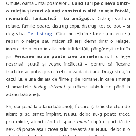
Omule, oamă… măi poamelor…
Când furi pe cineva dintr-
o relație și crezi că veți construi o altă relație fatală,
invincibilă, fantastică – te amăgești.
Distrugi vechea
relație, familie poate, distrugi copii, distrugi tot ce poți – și
degeaba.
Te distrugi
. Când nu ești în stare să încerci să
repari o relație sau măcar să ieși demn dintr-o relație,
înainte de a intra în alta prin infidelități, pângărești totul în
jur.
Fericirea nu se poate crea pe nefericiri.
E o lege
nescrisă, știută și veșnic încălcată – pentru că fiecare
trădător ar putea jura că el n-o va da în bară. Dragostea, în
cazul lui, e una din aia de filme și de romane, în care amanții
și amantele
înving sistemul
și trăiesc iubindu-se până la
adânci bătrâneți.
Eh, dar până la adânci bătrâneți, fiecare-și trăiește clipa de
iubire și se simte împlinit.
Nuuu
, deloc nu-ți poate trece
prin minte, atunci când el spune
miau!
după o partidă de
sex, că poate așa-i zicea și lu’ nevastă-sa!
Nuuu
, deloc n-o