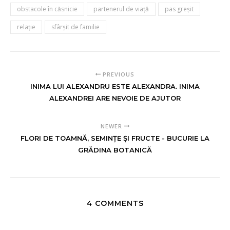
obstacole în căsnicie
partenerul de viaţă
pas greşit
relație
sfârșit de familie
PREVIOUS
INIMA LUI ALEXANDRU ESTE ALEXANDRA. INIMA
ALEXANDREI ARE NEVOIE DE AJUTOR
NEWER
FLORI DE TOAMNĂ, SEMINȚE ȘI FRUCTE - BUCURIE LA
GRĂDINA BOTANICĂ
4 COMMENTS