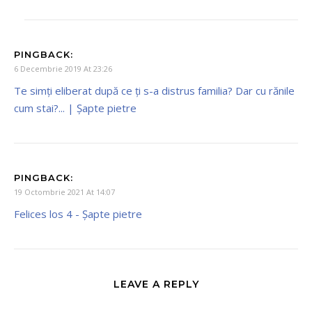
PINGBACK:
6 Decembrie 2019 At 23:26
Te simți eliberat după ce ți s-a distrus familia? Dar cu rănile
cum stai?... | Şapte pietre
PINGBACK:
19 Octombrie 2021 At 14:07
Felices los 4 - Şapte pietre
LEAVE A REPLY