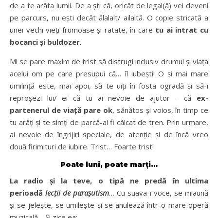
de a te arăta lumii. De a ști că, oricât de legal(ă) vei deveni
pe parcurs, nu ești decât ălalalt/ ailaltă. O copie stricată a
unei vechi vieți frumoase și ratate, în care
tu ai intrat cu
bocanci și buldozer
.
Mi se pare maxim de trist să distrugi inclusiv drumul și viața
acelui om pe care presupui că… îl iubești! O și mai mare
umilință este, mai apoi, să te uiți în fosta ogradă și să-i
reproșezi lui/ ei că tu ai nevoie de ajutor – că
ex-
partenerul de viață pare ok
, sănătos și voios, în timp ce
tu arăți și te simți de parcă-ai fi călcat de tren. Prin urmare,
ai nevoie de îngrijiri speciale, de atenție și de încă vreo
două firimituri de iubire. Trist… Foarte trist!
Poate luni, poate marți…
La radio și la teve, o tipă ne predă în ultima
perioadă
lecții
de parașutism
… Cu suava-i voce, se miaună
și se jelește, se umilește și se anulează într-o mare operă
muzicală… Și zice ea: