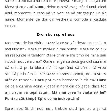
să te întrebi dacă nu te alintă/ privește/ mângâie… așa cum
făcea și cu ex-ul.
Nuuu
, deloc n-o să aveți, când unul, când
altul, momente în care vă va veni să vă strigați pe un alt
nume. Momente de dor din vechea și comoda și călduța
relație.
Drum bun spre haos
Momente de întrebări…
Oare
la ce se gândește acum? Îl/ o
mai iubește?
Oare
ce mail-uri a mai primit?
Oare
de ce nu-
mi răspunde la telefon?
Oare
chiar n-are timp de mine sau
invocă motive aiurea?
Oare
merge să ducă gunoiul sau mai
dă o tură pe la blocul ei/ lui, sperând să zărească vreo
siluetă pe la fereastră?
Oare
ce sms a primit, de l-a șters
atât de repede?
Oare
pot avea încredere în el/ ea?
Oare
de ce e cu mine acum – joacă în horă din obligație, dacă tot
a intrat în vârtejul ăsta?…
Mă mai vrea în viața ei/ lui?
Pentru cât timp? Spre ce ne îndreptăm?
Spre haos. Și, din nou, nu-ți trebuie studii pentru a ști că