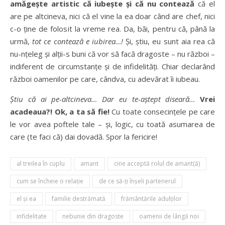
amăgește artistic că iubește și că nu contează
că el
are pe altcineva, nici că el vine la ea doar când are chef, nici
c-o ține de folosit la vreme rea. Da, băi, pentru că, până la
urmă,
tot ce contează e iubirea…!
Și, știu, eu sunt aia rea că
nu-nțeleg și alții-s buni că vor să facă dragoste – nu război –
indiferent de circumstanțe și de infidelități. Chiar declarând
război oamenilor pe care, cândva, cu adevărat îi iubeau.
Știu că ai pe-altcineva… Dar eu te-aștept diseară…
Vrei
acadeaua?! Ok, a ta să fie!
Cu toate consecințele pe care
le vor avea poftele tale – și, logic, cu toată asumarea de
care (te faci că) dai dovadă. Spor la fericire!
al treilea în cuplu
amant
cine acceptă rolul de amant(ă)
cum se încheie o relaţie
de ce să-ţi înşeli partenerul
el şi ea
familie destrămată
frământările adulților
infidelitate
nebunie din dragoste
oamenii de lângă noi