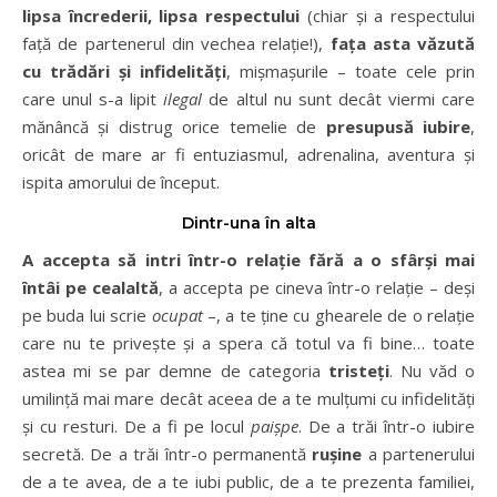
lipsa încrederii, lipsa respectului
(chiar și a respectului
față de partenerul din vechea relație!),
fața asta văzută
cu trădări și infidelități
, mișmașurile – toate cele prin
care unul s-a lipit
ilegal
de altul nu sunt decât viermi care
mănâncă și distrug orice temelie de
presupusă iubire
,
oricât de mare ar fi entuziasmul, adrenalina, aventura și
ispita amorului de început.
Dintr-una în alta
A accepta să intri într-o relație fără a o sfârși mai
întâi pe cealaltă
, a accepta pe cineva într-o relație – deși
pe buda lui scrie
ocupat
–, a te ține cu ghearele de o relație
care nu te privește și a spera că totul va fi bine… toate
astea mi se par demne de categoria
tristeți
. Nu văd o
umilință mai mare decât aceea de a te mulțumi cu infidelități
și cu resturi. De a fi pe locul
paișpe
. De a trăi într-o iubire
secretă. De a trăi într-o permanentă
rușine
a partenerului
de a te avea, de a te iubi public, de a te prezenta familiei,