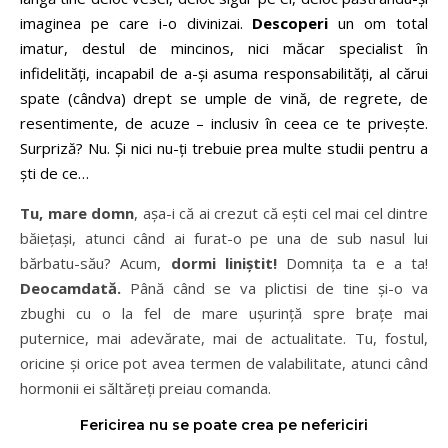
imaginea pe care i-o divinizai.
Descoperi
un om total
imatur, destul de mincinos, nici măcar specialist în
infidelități, incapabil de a-și asuma responsabilități, al cărui
spate (cândva) drept se umple de vină, de regrete, de
resentimente, de acuze – inclusiv în ceea ce te privește.
Surpriză? Nu. Și nici nu-ți trebuie prea multe studii pentru a
ști de ce…
Tu, mare domn
, așa-i că ai crezut că ești cel mai cel dintre
băiețași, atunci când ai furat-o pe una de sub nasul lui
bărbatu-său? Acum,
dormi liniștit!
Domnița ta e a ta!
Deocamdată.
Până când se va plictisi de tine și-o va
zbughi cu o la fel de mare ușurință spre brațe mai
puternice, mai adevărate, mai de actualitate. Tu, fostul,
oricine și orice pot avea termen de valabilitate, atunci când
hormonii ei săltăreți preiau comanda.
Fericirea nu se poate crea pe nefericiri