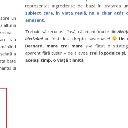
reprezentat ingrediente de bază în tratarea un
subiect care, în viața reală, nu e chiar atât 
espre un
amuzant
.
 altul și
Trebuie să recunosc, însă, că amantlâcurile din
Atenți
 karma –
aterizăm!
au fost de-a dreptul savuroase!
Un e
are s-a
Bernard, mare crai mare
și-a făcut o strateg
rămânând
aparent fără cusur – de a avea
trei logodnice și, 
șelată a
același timp, o viață tihnită
.
iața bate
ântul și