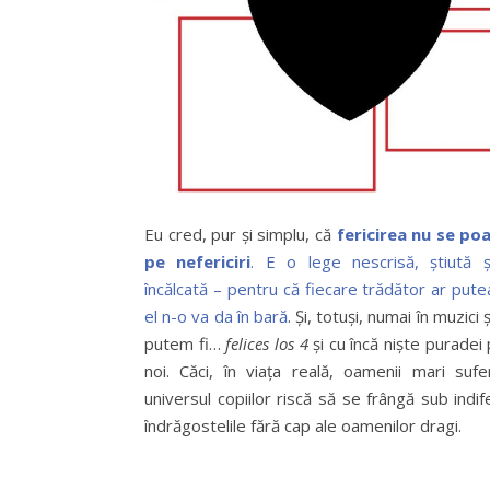
Eu cred, pur și simplu, că
fericirea nu se po
pe nefericiri
. E o lege nescrisă, știută ș
încălcată – pentru că fiecare trădător ar pute
el n-o va da în bară
. Și, totuși, numai în muzici 
putem fi…
felices los 4
și cu încă niște puradei
noi. Căci, în viața reală, oamenii mari sufe
universul copiilor riscă să se frângă sub indif
îndrăgostelile fără cap ale oamenilor dragi.