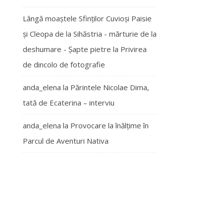
Lângă moaștele Sfinților Cuvioși Paisie
și Cleopa de la Sihăstria - mărturie de la
deshumare - Şapte pietre
la
Privirea
de dincolo de fotografie
anda_elena
la
Părintele Nicolae Dima,
tată de Ecaterina – interviu
anda_elena
la
Provocare la înălțime în
Parcul de Aventuri Nativa