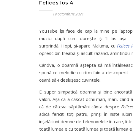
Felices los 4
19 octombrie 2021
YouTube își face de cap la mine pe laptop
muzici după cum dorește și îl las așa 
surprindă. Hop!, și-apare Maluma, cu
Felices 
opresc din treabă și ascult râzând, amintindu
Cândva, o doamnă aștepta să mă întâlneasc
spună ce melodie cu ritm fain a descoperit – 
ceară să-i deslușesc cuvintele.
E super simpatică doamna și bine ancorată 
valori. Așa că a căscat ochii mari, mari, când a
că de câteva săptămâni cânta despre
Felice
adică fericiți toți patru, prinși în niște iubiri
înșelăciuni demne de telenovelele în care, într-
toată lumea e cu toată lumea și toată lumea e f