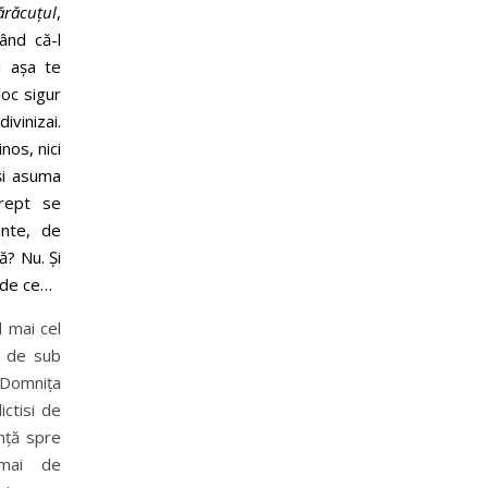
ărăcuțul
,
zând că-l
Și așa te
loc sigur
ivinizai.
nos, nici
-și asuma
drept se
nte, de
ă? Nu. Și
i de ce…
l mai cel
a de sub
Domnița
ctisi de
nță spre
 mai de