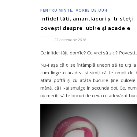
,
PENTRU MINTE
VORBE DE DUH
Infidelități, amantlâcuri și tristeți 
povești despre iubire și acadele
27 octombrie 2016
Ce infidelități, dom’le? Ce vrei să zici? Povești
Nu-i așa că ți se întâmplă uneori să te uiți la
cum linge o acadea și simți că te umpli de 
atâta poftă și cu atâta bucurie ține dulcele 
mână, că i l-ai smulge în secunda doi. Ce, num
nu meriți să te bucuri de ceva cu adevărat bun