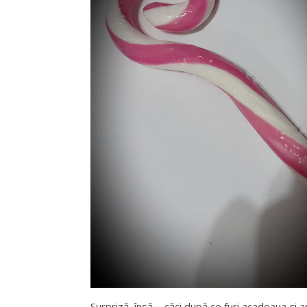
Surpriză, însă – căci după ce furi acadeaua și a