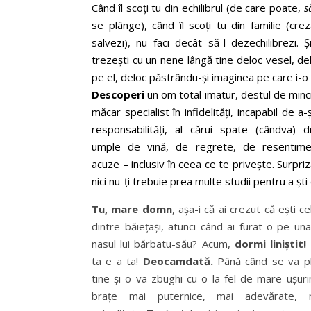
Când îl scoți tu din echilibrul (de care poate,
s
se plânge), când îl scoți tu din familie (cre
salvezi), nu faci decât să-l dezechilibrezi. 
trezești cu un nene lângă tine deloc vesel, de
pe el, deloc păstrându-și imaginea pe care i-o d
Descoperi
un om total imatur, destul de minci
măcar specialist în infidelități, incapabil de a
responsabilități, al cărui spate (cândva) 
umple de vină, de regrete, de resentime
acuze – inclusiv în ceea ce te privește. Surpriz
nici nu-ți trebuie prea multe studii pentru a șt
Tu, mare domn
, așa-i că ai crezut că ești ce
dintre băiețași, atunci când ai furat-o pe un
nasul lui bărbatu-său? Acum,
dormi liniștit!
ta e a ta!
Deocamdată.
Până când se va pli
tine și-o va zbughi cu o la fel de mare ușuri
brațe mai puternice, mai adevărate,