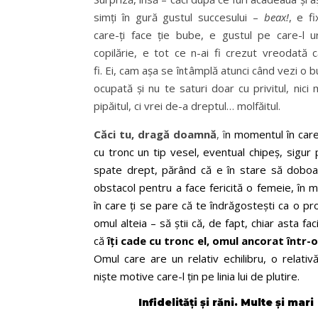
simți în gură gustul succesului –
beax!
, e f
care-ți face ție bube, e gustul pe care-l ur
copilărie, e tot ce n-ai fi crezut vreodată 
fi. Ei, cam așa se întâmplă atunci când vezi o 
ocupată și nu te saturi doar cu privitul, nici
pipăitul, ci vrei de-a dreptul… molfăitul.
Căci tu, dragă doamnă
, î
n momentul în care
cu tronc un tip vesel, eventual chipeș, sigur 
spate drept, părând că e în stare să doboa
obstacol pentru a face fericită o femeie, în 
în care ți se pare că te îndrăgostești ca o p
omul alteia – să știi că, de fapt, chiar asta fac
că
îți cade cu tronc el, omul ancorat într-o
Omul care are un relativ echilibru, o relativă
niște motive care-l țin pe linia lui de plutire.
Infidelități și răni. Multe și mari