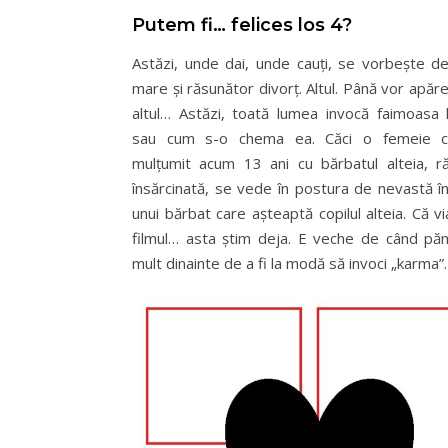
Putem fi… felices los 4?
Astăzi, unde dai, unde cauți, se vorbește d
mare și răsunător divorț. Altul. Până vor apărea
altul… Astăzi, toată lumea invocă faimoasa
sau cum s-o chema ea. Căci o femeie c
mulțumit acum 13 ani cu bărbatul alteia, 
însărcinată, se vede în postura de nevastă în
unui bărbat care așteaptă copilul alteia. Că v
filmul… asta știm deja. E veche de când păm
mult dinainte de a fi la modă să invoci „karma”.