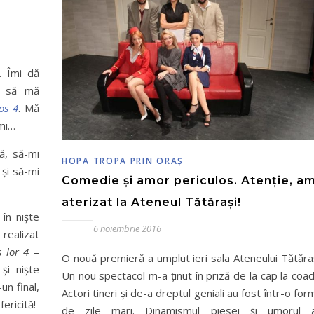
. Îmi dă
– să mă
los 4
. Mă
-mi…
ă, să-mi
HOPA TROPA PRIN ORAŞ
și să-mi
Comedie și amor periculos. Atenție, a
aterizat la Ateneul Tătărași!
în niște
6 noiembrie 2016
 realizat
s lor 4
–
O nouă premieră a umplut ieri sala Ateneului Tătăraș
 și niște
Un nou spectacol m-a ținut în priză de la cap la coad
un final,
Actori tineri și de-a dreptul geniali au fost într-o for
ericită!
de zile mari. Dinamismul piesei și umorul 