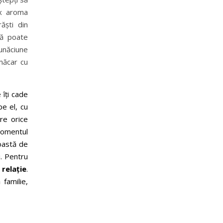
ix aroma
ăști din
că poate
bunăciune
 măcar cu
 îți cade
pe el, cu
re orice
momentul
roastă de
i. Pentru
 relație
.
 familie,