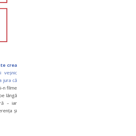
ate crea
i veșnic
a jura că
și-n filme
 pe lângă
ră – iar
erența și