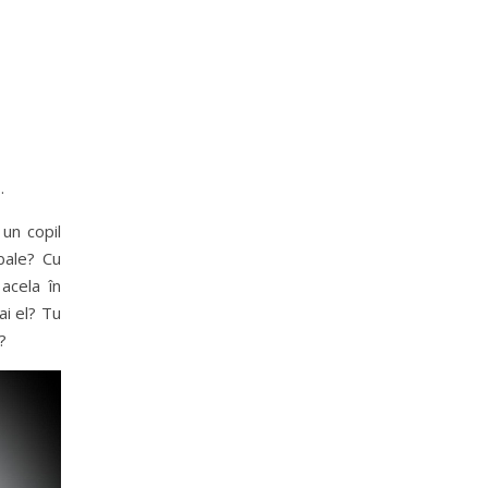
–
…
 un copil
bale? Cu
acela în
ai el? Tu
?