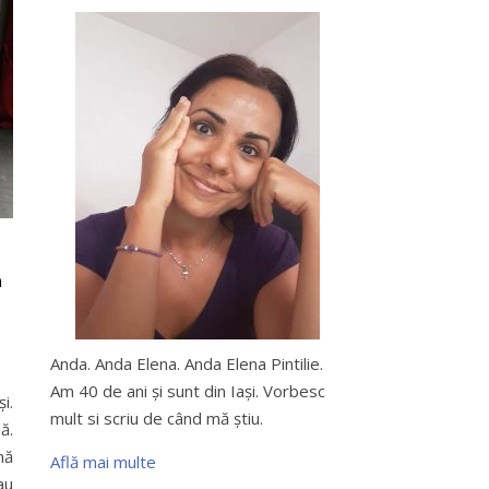
m
Anda. Anda Elena. Anda Elena Pintilie.
Am 40 de ani şi sunt din Iaşi. Vorbesc
i.
mult si scriu de când mă ştiu.
ă.
mă
Află mai multe
au