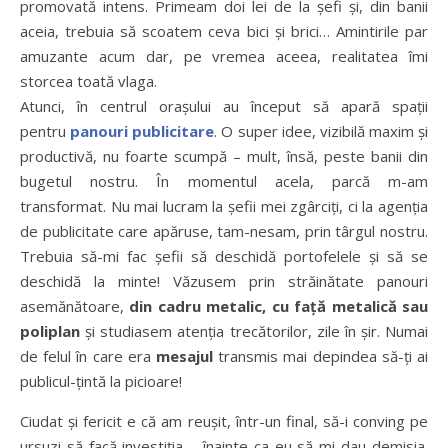
promovată intens. Primeam doi lei de la șefi și, din banii
aceia, trebuia să scoatem ceva bici și brici… Amintirile par
amuzante acum dar, pe vremea aceea, realitatea îmi
storcea toată vlaga.
Atunci, în centrul orașului au început să apară spații
pentru
panouri publicitare
. O super idee, vizibilă maxim și
productivă, nu foarte scumpă – mult, însă, peste banii din
bugetul nostru. În momentul acela, parcă m-am
transformat. Nu mai lucram la șefii mei zgârciți, ci la agenția
de publicitate care apăruse, tam-nesam, prin târgul nostru.
Trebuia să-mi fac șefii să deschidă portofelele și să se
deschidă la minte! Văzusem prin străinătate panouri
asemănătoare,
din cadru metalic, cu față metalică sau
poliplan
și studiasem atenția trecătorilor, zile în șir. Numai
de felul în care era
mesajul
transmis mai depindea să-ți ai
publicul-țintă la picioare!
Ciudat și fericit e că am reușit, într-un final, să-i conving pe
ursuzi să facă investiția – înainte ca eu să-mi dau demisia.