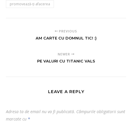
promovează-ți afacerea
PREVIOUS
AM CARTE CU DOMNUL TIC! :)
NEWER
PE VALURI CU TITANIC VALS
LEAVE A REPLY
Adresa ta de email nu va fi publicată.
Câmpurile obligatorii sunt
marcate cu
*