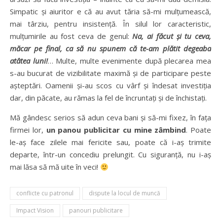
Simpatic și aiuritor e că au avut tăria să-mi mulțumească,
mai târziu, pentru insistență. În silul lor caracteristic,
mulțumirile au fost ceva de genul:
Na, ai făcut și tu ceva,
măcar pe final, ca să nu spunem că te-am plătit degeaba
atâtea luni!
… Multe, multe evenimente după plecarea mea
s-au bucurat de vizibilitate maximă și de participare peste
așteptări. Oamenii și-au scos cu vârf și îndesat investiția
dar, din păcate, au rămas la fel de încruntați și de închistați.
Mă gândesc serios să adun ceva bani și să-mi fixez, în fața
firmei lor,
un panou publicitar cu mine zâmbind
. Poate
le-aș face zilele mai fericite sau, poate că i-aș trimite
departe, într-un concediu prelungit. Cu siguranță, nu i-aș
mai lăsa să mă uite în veci!
conflicte cu patronul
dispute la locul de muncă
Impact Vision
panouri publicitare