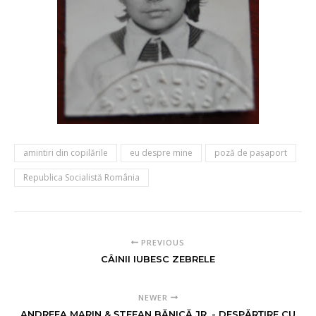
amintiri din copilările
eu despre mine
poză de paşaport
Republica Socialistă România
PREVIOUS
CÂINII IUBESC ZEBRELE
NEWER
ANDREEA MARIN & ȘTEFAN BĂNICĂ JR. - DESPĂRȚIRE CU