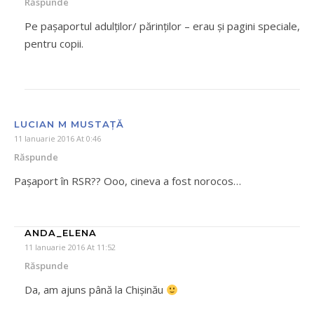
Răspunde
Pe paşaportul adulţilor/ părinţilor – erau şi pagini speciale,
pentru copii.
LUCIAN M MUSTAȚĂ
11 Ianuarie 2016 At 0:46
Răspunde
Pașaport în RSR?? Ooo, cineva a fost norocos…
ANDA_ELENA
11 Ianuarie 2016 At 11:52
Răspunde
Da, am ajuns până la Chișinău