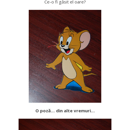
Ce-o fi găsit el oare?
O poză… din alte vremuri…