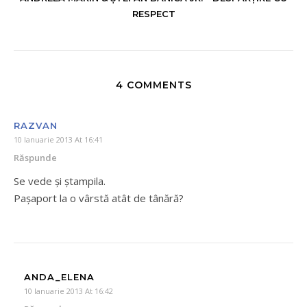
RESPECT
4 COMMENTS
RAZVAN
10 Ianuarie 2013 At 16:41
Răspunde
Se vede și ștampila.
Pașaport la o vârstă atât de tânără?
ANDA_ELENA
10 Ianuarie 2013 At 16:42