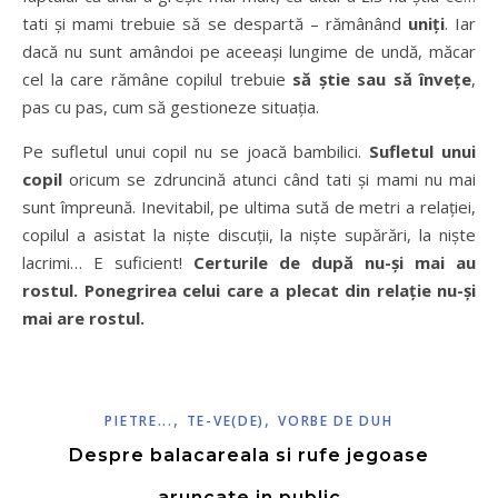
tati și mami trebuie să se despartă – rămânând
uniți
. Iar
dacă nu sunt amândoi pe aceeași lungime de undă, măcar
cel la care rămâne copilul trebuie
să știe sau să învețe
,
pas cu pas, cum să gestioneze situația.
Pe sufletul unui copil nu se joacă bambilici.
Sufletul unui
copil
oricum se zdruncină atunci când tati și mami nu mai
sunt împreună. Inevitabil, pe ultima sută de metri a relației,
copilul a asistat la niște discuții, la niște supărări, la niște
lacrimi… E suficient!
Certurile de după nu-și mai au
rostul. Ponegrirea celui care a plecat din relație nu-și
mai are rostul.
,
,
PIETRE...
TE-VE(DE)
VORBE DE DUH
Despre balacareala si rufe jegoase
aruncate in public