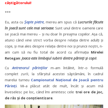
câștigătorului!
***
Eu, asta cu
Șapte pietre
, mereu am spus că
Lucrurile făcute
în joacă sunt cele mai serioase
. Sunt unul dintre oamenii care
se joacă mai mereu – și nu doar în preajma copiilor. Așa că,
atunci când vine strict vorba despre relația dintre adulți și
copii, și mai ales despre relația dintre noi și pruncii noștri, n-
am cum să nu fiu total de acord cu afirmația
Mirelei
Retegan
:
Joaca este limbajul iubirii dintre părinți și copii
.
Cu
Antrenorul părinților
m-am întâlnit, într-o formulă
complet
zurli
, la sfârșitul acestei săptămâni, în cadrul
marelui turneu
Campionatul Național de Joacă pentru
Părinți
. Mi-a plăcut atât de mult, încât și acum mă
înveselesc pe loc, când îmi amintesc cele
trei ore de joc,
de râs și de conștientizare
.