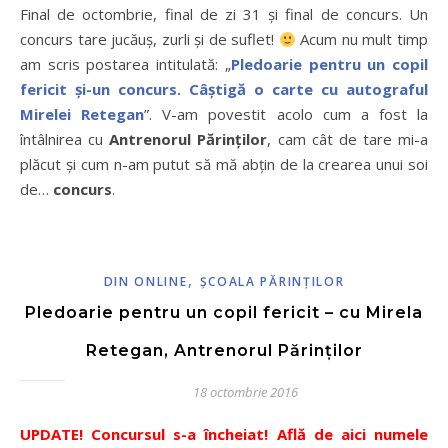
Final de octombrie, final de zi 31 și final de concurs. Un
concurs tare jucăuș, zurli și de suflet!
Acum nu mult timp
am scris postarea intitulată: „
Pledoarie pentru un copil
fericit și-un concurs. Câștigă o carte cu autograful
Mirelei Retegan
”. V-am povestit acolo cum a fost la
întâlnirea cu
Antrenorul Părinților
, cam cât de tare mi-a
plăcut și cum n-am putut să mă abțin de la crearea unui soi
de…
concurs
.
,
DIN ONLINE
ŞCOALA PĂRINŢILOR
Pledoarie pentru un copil fericit – cu Mirela
Retegan, Antrenorul Părinților
18 octombrie 2016
UPDATE! Concursul s-a încheiat! Află de aici numele