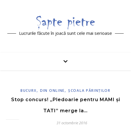
Lucrurile făcute în joacă sunt cele mai serioase
,
,
BUCURII
DIN ONLINE
ŞCOALA PĂRINŢILOR
Stop concurs! „Pledoarie pentru MAMI și
TATI” merge la…
31 octombrie 2016