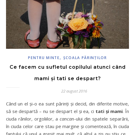
,
PENTRU MINTE
ŞCOALA PĂRINŢILOR
Ce facem cu sufletul copilului atunci când
mami și tati se despart?
22 august 2016
Când un el și-o ea sunt părinți și decid, din diferite motive,
să se despartă – nu se despart el și ea, ci
tati și mami
. În
ciuda rănilor, orgoliilor, a
cancan
-ului din spatele separării,
în ciuda celor care stau pe margine și comentează, în ciuda
faptului că unul a greșit mai mult, că altul a zis nu știu ce…