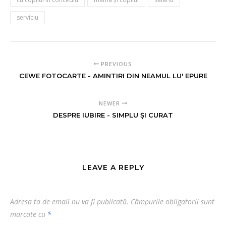
serviciu
PREVIOUS
CEWE FOTOCARTE - AMINTIRI DIN NEAMUL LU' EPURE
NEWER
DESPRE IUBIRE - SIMPLU ȘI CURAT
LEAVE A REPLY
Adresa ta de email nu va fi publicată.
Câmpurile obligatorii sunt
marcate cu
*