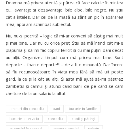
Doamna mă privea atentă și părea că face calcule în mintea
ei… avantaje și dezavantaje, bile albe, bile negre. Nu știu
cât a înțeles. Dar cei de la masă au sărit un pic în apărarea
mea, apoi am schimbat subiectul.
Nu, nu-s ipocrită – logic că mi-ar conveni să câștig mai mult
și mai bine. Dar nu cu orice preț. Știu să mă întind cât mi-e
plapuma și să îmi fac copilul fericit și cu mai puțini bani decât
au alții. Organizez timpul cum mă pricep mai bine. Sunt
departe – foarte departe!!! – de a fi o minunată. Dar încerc
să fiu recunoscătoare în viața mea fără să mă uit peste
gard, la ce și la cât au alții. Și asta mă ajută să-mi păstrez
zâmbetul și calmul și atunci când banii de pe card se cam
cheltuie de la un salariu la altul.
amintiri din concediu
bani
bucurie în familie
bucurie la serviciu
concediu
copii şi părinţi
cu copilul în concediu
mama și copilul
salariu