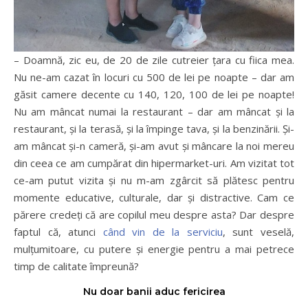
– Doamnă, zic eu, de 20 de zile cutreier țara cu fiica mea.
Nu ne-am cazat în locuri cu 500 de lei pe noapte – dar am
găsit camere decente cu 140, 120, 100 de lei pe noapte!
Nu am mâncat numai la restaurant – dar am mâncat și la
restaurant, și la terasă, și la împinge tava, și la benzinării. Și-
am mâncat și-n cameră, și-am avut și mâncare la noi mereu
din ceea ce am cumpărat din hipermarket-uri. Am vizitat tot
ce-am putut vizita și nu m-am zgârcit să plătesc pentru
momente educative, culturale, dar și distractive. Cam ce
părere credeți că are copilul meu despre asta? Dar despre
faptul că, atunci
când vin de la serviciu
, sunt veselă,
mulțumitoare, cu putere și energie pentru a mai petrece
timp de calitate împreună?
Nu doar banii aduc fericirea