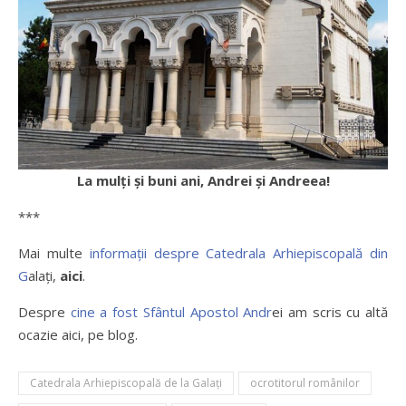
La mulți și buni ani, Andrei și Andreea!
***
Mai multe
informații despre Catedrala Arhiepiscopală din
G
alați,
aici
.
Despre
cine a fost Sfântul Apostol Andr
ei am scris cu altă
ocazie aici, pe blog.
Catedrala Arhiepiscopală de la Galați
ocrotitorul românilor