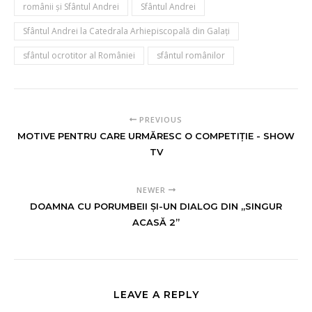
românii şi Sfântul Andrei
Sfântul Andrei
Sfântul Andrei la Catedrala Arhiepiscopală din Galați
sfântul ocrotitor al României
sfântul românilor
PREVIOUS
MOTIVE PENTRU CARE URMĂRESC O COMPETIȚIE - SHOW
TV
NEWER
DOAMNA CU PORUMBEII ȘI-UN DIALOG DIN „SINGUR
ACASĂ 2”
LEAVE A REPLY