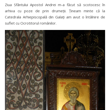
Ziua Sfântului Apostol Andrei m-a făcut să scotocesc în
arhiva cu poze de prin drumeții. Țineam minte că la
Catedrala Arhiepiscopală din Galați am avut o întâlnire de
suflet cu Ocrotitorul românilor.