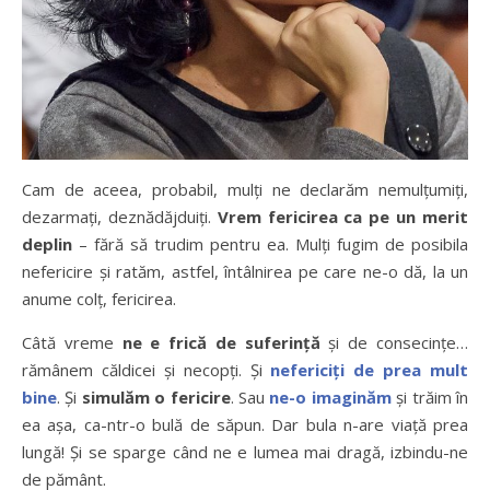
Cam de aceea, probabil, mulți ne declarăm nemulțumiți,
dezarmați, deznădăjduiți.
Vrem fericirea ca pe un merit
deplin
– fără să trudim pentru ea. Mulți fugim de posibila
nefericire și ratăm, astfel,
întâlnirea pe care ne-o dă, la un
anume colț, fericirea.
Câtă vreme
ne e frică de suferință
și de consecințe…
rămânem căldicei și necopți. Și
nefericiți de prea mult
bine
. Și
simulăm o fericire
. Sau
ne-o imaginăm
și trăim în
ea așa, ca-ntr-o bulă de săpun. Dar bula n-are viață prea
lungă! Și se sparge când ne e lumea mai dragă, izbindu-ne
de pământ.