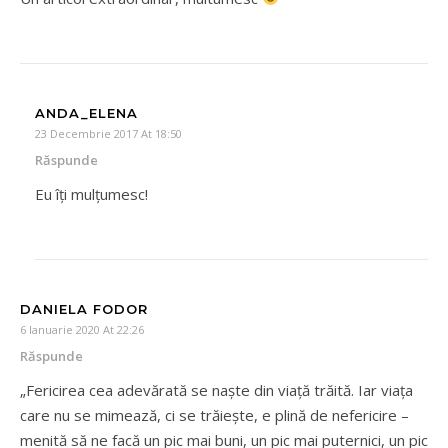
ANDA_ELENA
23 Decembrie 2017 At 18:50
Răspunde
Eu îți mulțumesc!
DANIELA FODOR
6 Ianuarie 2020 At 22:26
Răspunde
„Fericirea cea adevărată se naște din viață trăită. Iar viața
care nu se mimează, ci se trăiește, e plină de nefericire –
menită să ne facă un pic mai buni, un pic mai puternici, un pic