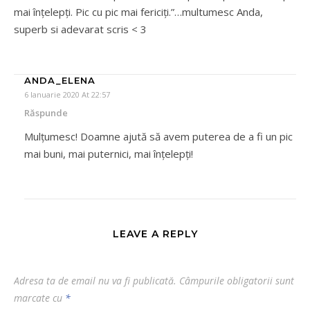
mai înțelepți. Pic cu pic mai fericiți.”…multumesc Anda,
superb si adevarat scris < 3
ANDA_ELENA
6 Ianuarie 2020 At 22:57
Răspunde
Mulțumesc! Doamne ajută să avem puterea de a fi un pic
mai buni, mai puternici, mai înțelepți!
LEAVE A REPLY
Adresa ta de email nu va fi publicată.
Câmpurile obligatorii sunt
marcate cu
*