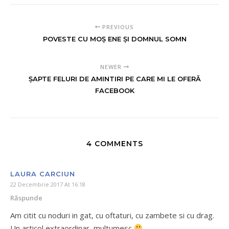
PREVIOUS
POVESTE CU MOȘ ENE ȘI DOMNUL SOMN
NEWER
ȘAPTE FELURI DE AMINTIRI PE CARE MI LE OFERĂ
FACEBOOK
4 COMMENTS
LAURA CARCIUN
22 Decembrie 2017 At 16:18
Răspunde
Am citit cu noduri in gat, cu oftaturi, cu zambete si cu drag.
Un articol extraordinar, multumesc