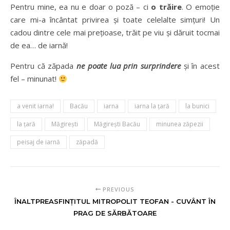
Pentru mine, ea nu e doar o poză – ci
o trăire
.
O emoție
care mi-a încântat privirea și toate celelalte simțuri! Un
cadou dintre cele mai prețioase, trăit pe viu și dăruit tocmai
de ea… de iarnă!
Pentru că zăpada
ne poate lua prin surprindere
și în acest
fel – minunat!
a venit iarna!
Bacău
iarna
iarna la țară
la bunici
la ţară
Măgirești
Măgirești Bacău
minunea zăpezii
peisaj de iarnă
zăpadă
PREVIOUS
ÎNALTPREASFINȚITUL MITROPOLIT TEOFAN - CUVÂNT ÎN
PRAG DE SĂRBĂTOARE