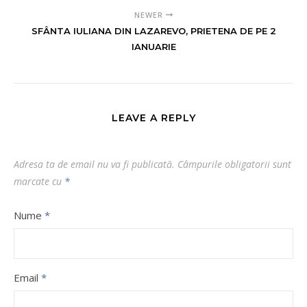
NEWER
SFÂNTA IULIANA DIN LAZAREVO, PRIETENA DE PE 2
IANUARIE
LEAVE A REPLY
Adresa ta de email nu va fi publicată.
Câmpurile obligatorii sunt
marcate cu
*
Nume
*
Email
*