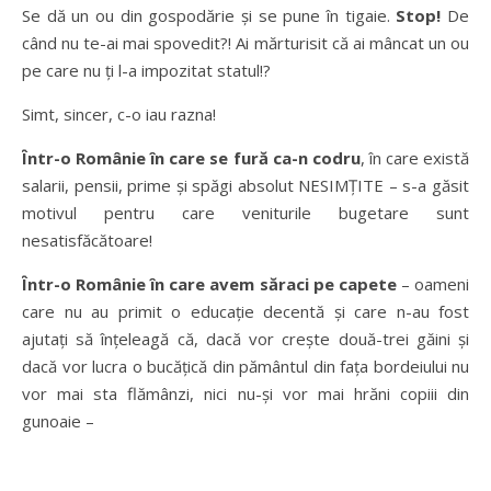
Se dă un ou din gospodărie și se pune în tigaie.
Stop!
De
când nu te-ai mai spovedit?! Ai mărturisit că ai mâncat un ou
pe care nu ți l-a impozitat statul!?
Simt, sincer, c-o iau razna!
Într-o Românie în care se fură ca-n codru
, în care există
salarii, pensii, prime și spăgi absolut NESIMȚITE – s-a găsit
motivul pentru care veniturile bugetare sunt
nesatisfăcătoare!
Într-o Românie în care avem săraci pe capete
– oameni
care nu au primit o educație decentă și care n-au fost
ajutați să înțeleagă că, dacă vor crește două-trei găini și
dacă vor lucra o bucățică din pământul din fața bordeiului nu
vor mai sta flămânzi, nici nu-și vor mai hrăni copiii din
gunoaie –