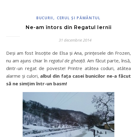
,
BUCURII
CERUL ŞI PĂMÂNTUL
Ne-am întors din Regatul Iernii
31 decembrie 2014
Deși am fost însoțite de Elsa și Ana, prințesele din Frozen,
nu am ajuns chiar în
regatul de gheață
. Am făcut parte, însă,
dintr-un regat de poveste! Printre atâtea coduri, atâtea
alarme și culori,
albul din fața casei bunicilor ne-a făcut
să ne simțim într-un basm!