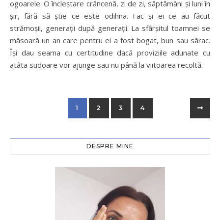
ogoarele. O încleștare crâncenă, zi de zi, săptămâni și luni în
șir, fără să știe ce este odihna. Fac și ei ce au făcut
strămoșii, generații după generații. La sfârșitul toamnei se
măsoară un an care pentru ei a fost bogat, bun sau sărac.
Își dau seama cu certitudine dacă proviziile adunate cu
atâta sudoare vor ajunge sau nu până la viitoarea recoltă.
1
2
3
4
DESPRE MINE