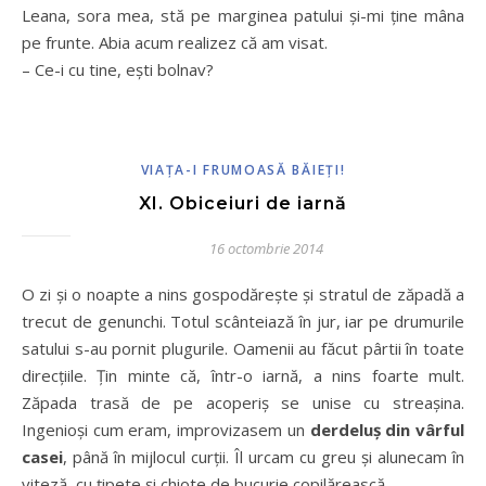
Leana, sora mea, stă pe marginea patului și-mi ține mâna
pe frunte. Abia acum realizez că am visat.
– Ce-i cu tine, ești bolnav?
VIAȚA-I FRUMOASĂ BĂIEȚI!
XI. Obiceiuri de iarnă
16 octombrie 2014
O zi și o noapte a nins gospodărește și stratul de zăpadă a
trecut de genunchi. Totul scânteiază în jur, iar pe drumurile
satului s-au pornit plugurile. Oamenii au făcut pârtii în toate
direcțiile. Țin minte că, într-o iarnă, a nins foarte mult.
Zăpada trasă de pe acoperiș se unise cu streașina.
Ingenioși cum eram, improvizasem un
derdeluș din vârful
casei
, până în mijlocul curții. Îl urcam cu greu și alunecam în
viteză, cu țipete și chiote de bucurie copilărească.