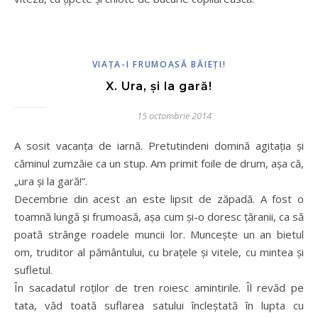
VIAȚA-I FRUMOASĂ BĂIEȚI!
X. Ura, și la gară!
15 octombrie 2014
A sosit vacanța de iarnă. Pretutindeni domină agitația și
căminul zumzăie ca un stup. Am primit foile de drum, așa că,
„ura și la gară!”.
Decembrie din acest an este lipsit de zăpadă. A fost o
toamnă lungă și frumoasă, așa cum și-o doresc țăranii, ca să
poată strânge roadele muncii lor. Muncește un an bietul
om, truditor al pământului, cu brațele și vitele, cu mintea și
sufletul.
În sacadatul roților de tren roiesc amintirile. Îl revăd pe
tata, văd toată suflarea satului încleștată în lupta cu