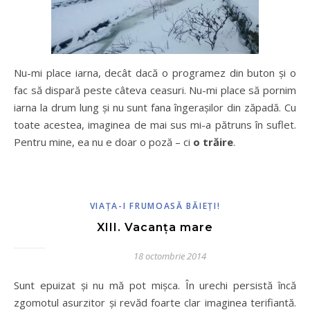
Nu-mi place iarna, decât dacă o programez din buton și o
fac să dispară peste câteva ceasuri. Nu-mi place să pornim
iarna la drum lung și nu sunt fana îngerașilor din zăpadă. Cu
toate acestea, imaginea de mai sus mi-a pătruns în suflet.
Pentru mine, ea nu e doar o poză – ci
o trăire
.
VIAȚA-I FRUMOASĂ BĂIEȚI!
XIII. Vacanța mare
18 octombrie 2014
Sunt epuizat și nu mă pot mișca. În urechi persistă încă
zgomotul asurzitor și revăd foarte clar imaginea terifiantă.