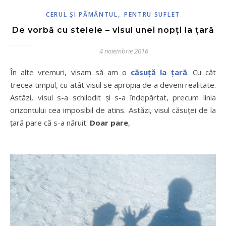
,
CERUL ŞI PĂMÂNTUL
PENTRU SUFLET
De vorbă cu stelele – visul unei nopți la țară
4 noiembrie 2016
În alte vremuri, visam să am o
căsuță la țară
. Cu cât
trecea timpul, cu atât visul se apropia de a deveni realitate.
Astăzi, visul s-a schilodit și s-a îndepărtat, precum linia
orizontului cea imposibil de atins. Astăzi, visul căsuței de la
țară pare că s-a năruit.
Doar pare
,