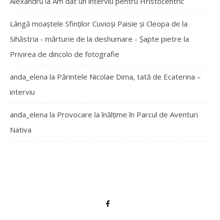
Alexandru
la
Am dat un interviu pentru Hristocentric
Lângă moaștele Sfinților Cuvioși Paisie și Cleopa de la
Sihăstria - mărturie de la deshumare - Şapte pietre
la
Privirea de dincolo de fotografie
anda_elena
la
Părintele Nicolae Dima, tată de Ecaterina –
interviu
anda_elena
la
Provocare la înălțime în Parcul de Aventuri
Nativa