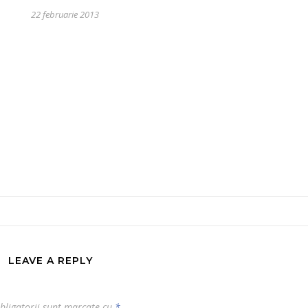
22 februarie 2013
LEAVE A REPLY
bligatorii sunt marcate cu
*