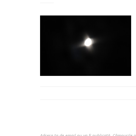
Adresa ta de email nu va fi publicată.
Câmpurile o