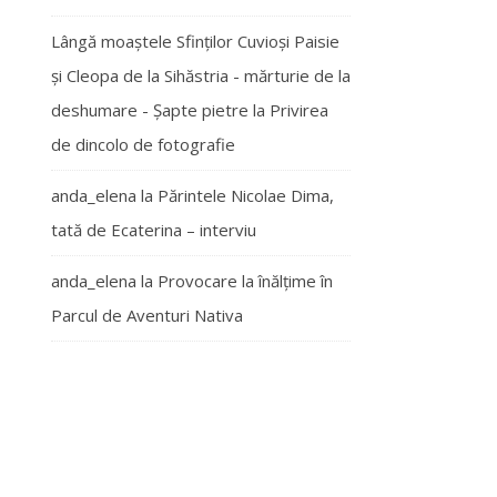
Lângă moaștele Sfinților Cuvioși Paisie
și Cleopa de la Sihăstria - mărturie de la
deshumare - Şapte pietre
la
Privirea
de dincolo de fotografie
anda_elena
la
Părintele Nicolae Dima,
tată de Ecaterina – interviu
anda_elena
la
Provocare la înălțime în
Parcul de Aventuri Nativa