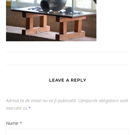
LEAVE A REPLY
Adresa ta de email nu va fi publicată.
Câmpurile obligatorii sunt
marcate cu
*
Nume
*