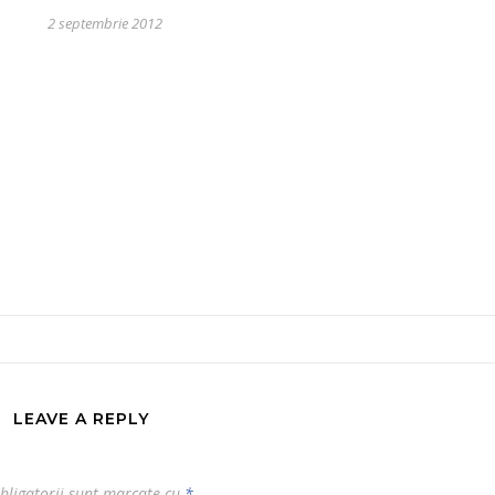
2 septembrie 2012
LEAVE A REPLY
bligatorii sunt marcate cu
*