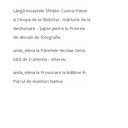
Lângă moaștele Sfinților Cuvioși Paisie
și Cleopa de la Sihăstria - mărturie de la
deshumare - Şapte pietre
la
Privirea
de dincolo de fotografie
anda_elena
la
Părintele Nicolae Dima,
tată de Ecaterina – interviu
anda_elena
la
Provocare la înălțime în
Parcul de Aventuri Nativa