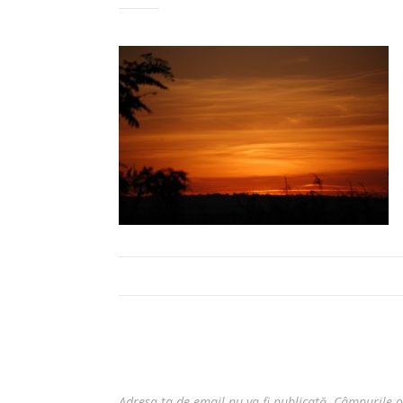
Adresa ta de email nu va fi publicată.
Câmpurile o