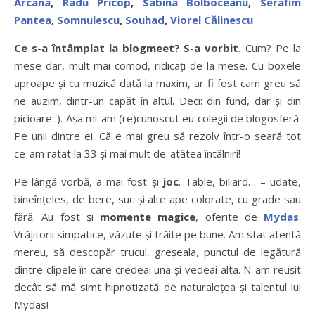
Arcana
,
Radu Pricop
,
Sabina Bolboceanu
,
Serafim
Pantea
,
Somnulescu
,
Souhad
,
Viorel Călinescu
Ce s-a întâmplat la blogmeet?
S-a vorbit.
Cum? Pe la
mese dar, mult mai comod, ridicaţi de la mese. Cu boxele
aproape şi cu muzică dată la maxim, ar fi fost cam greu să
ne auzim, dintr-un capăt în altul. Deci: din fund, dar şi din
picioare :). Aşa mi-am (re)cunoscut eu colegii de blogosferă.
Pe unii dintre ei. Că e mai greu să rezolv într-o seară tot
ce-am ratat la 33 şi mai mult de-atâtea întâlniri!
Pe lângă vorbă, a mai fost şi
joc
. Table, biliard… – udate,
bineînţeles, de bere, suc şi alte ape colorate, cu grade sau
fără. Au fost şi
momente magice
, oferite de
Mydas
.
Vrăjitorii simpatice, văzute şi trăite pe bune. Am stat atentă
mereu, să descopăr trucul, greşeala, punctul de legătură
dintre clipele în care credeai una şi vedeai alta. N-am reuşit
decât să mă simt hipnotizată de naturaleţea şi talentul lui
Mydas!