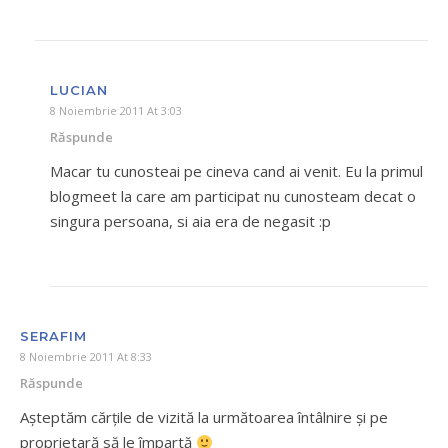
LUCIAN
8 Noiembrie 2011 At 3:03
Răspunde
Macar tu cunosteai pe cineva cand ai venit. Eu la primul
blogmeet la care am participat nu cunosteam decat o
singura persoana, si aia era de negasit :p
SERAFIM
8 Noiembrie 2011 At 8:33
Răspunde
Așteptăm cărțile de vizită la următoarea întâlnire și pe
proprietară să le împartă