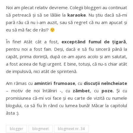
Noi am plecat relativ devreme. Colegii bloggeri au continuat
să petreacă şi să se lălăie la
karaoke
. Nu ştiu dacă să-mi
pară rău că nu i-am auzit, sau să regret că nu am apucat şi
eu să mă fac de râs!?
În fine! Atât cât a fost,
exceptând fumul de ţigară
,
pentru noi a fost fain. Deşi, dacă e să fiu sinceră până la
capăt, prima dorinţă, după ce-am ajuns acolo şi am salutat,
a fost aceea de fugi urgent. E bine, totuşi, că nu-s chiar atât
de impulsivă, nici atât de sprintenă.
Am rămas cu
amintiri frumoase
, cu
discuţii neîncheiate
– motiv de noi întâlniri -, cu
zâmbet
, cu
poze.
Şi cu
promisiunea că-mi voi face şi eu carte de vizită cu numele
blogului, ca să fiu în rând cu lumea bună! Măcar la capitolul
ăsta :).
blogger
blogmeet
blogmeet nr. 34