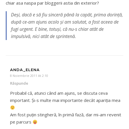
chiar asa naspa par bloggerii astia din exterior?
Deşi, dacă e să fiu sinceră până la capăt, prima dorinţă,
după ce-am ajuns acolo şi am salutat, a fost aceea de
fugi urgent. E bine, totuşi, că nu-s chiar atât de
impulsivă, nici atât de sprintenă.
ANDA_ELENA
8 Noiembrie 2011 At 2:10
Răspunde
Probabil că, atunci când am ajuns, se discuta ceva
important. Şi-s multe mai importante decât apariţia mea
Am fost puţin stingheră, în primă fază, dar mi-am revenit
pe parcurs