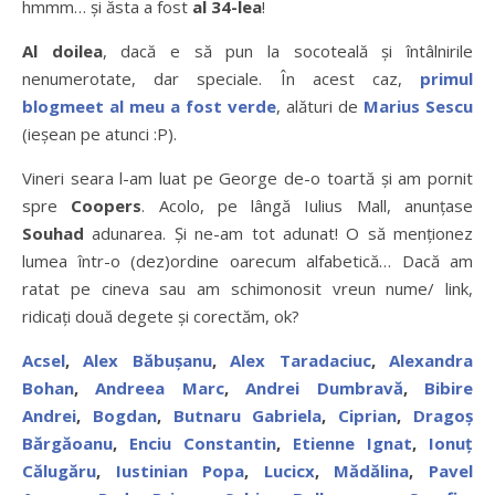
hmmm… şi ăsta a fost
al 34-lea
!
Al doilea
, dacă e să pun la socoteală şi întâlnirile
nenumerotate, dar speciale. În acest caz,
primul
blogmeet al meu a fost verde
, alături de
Marius Sescu
(ieşean pe atunci :P).
Vineri seara l-am luat pe George de-o toartă şi am pornit
spre
Coopers
. Acolo, pe lângă Iulius Mall, anunţase
Souhad
adunarea. Şi ne-am tot adunat! O să menţionez
lumea într-o (dez)ordine oarecum alfabetică… Dacă am
ratat pe cineva sau am schimonosit vreun nume/ link,
ridicaţi două degete şi corectăm, ok?
Acsel
,
Alex Băbuşanu
,
Alex Taradaciuc
,
Alexandra
Bohan
,
Andreea Marc
,
Andrei Dumbravă
,
Bibire
Andrei
,
Bogdan
,
Butnaru Gabriela
,
Ciprian
,
Dragoş
Bărgăoanu
,
Enciu Constantin
,
Etienne Ignat
,
Ionuţ
Călugăru
,
Iustinian Popa
,
Lucicx
,
Mădălina
,
Pavel