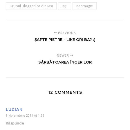
Grupul Bloggerilor din Iaşi
Iaşi
neomagie
PREVIOUS
ŞAPTE PIETRE - LIKE ORI BA? :)
NEWER
SĂRBĂTOAREA ÎNGERILOR
12 COMMENTS
LUCIAN
8 Noiembrie 2011 At 1:56
Răspunde