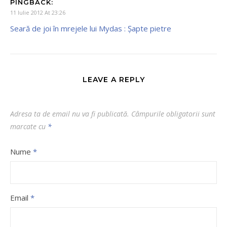
PINGBACK:
11 Iulie 2012 At 23:26
Seară de joi în mrejele lui Mydas : Şapte pietre
LEAVE A REPLY
Adresa ta de email nu va fi publicată.
Câmpurile obligatorii sunt
marcate cu
*
Nume
*
Email
*