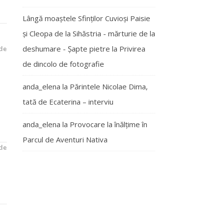
Lângă moaștele Sfinților Cuvioși Paisie
și Cleopa de la Sihăstria - mărturie de la
deshumare - Şapte pietre
la
Privirea
de
de dincolo de fotografie
anda_elena
la
Părintele Nicolae Dima,
tată de Ecaterina – interviu
anda_elena
la
Provocare la înălțime în
Parcul de Aventuri Nativa
de