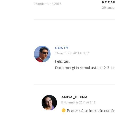
POCĂI
16 noiembrie 2016
29 ianua
COSTY
8 Noiembrie 2011 At 1:57
Felicitari.
Daca mergi in ritmul asta in 2-3 lu
ANDA_ELENA
8 Noiembrie 2011 At 2:13
Prefer să te întrec în număr d