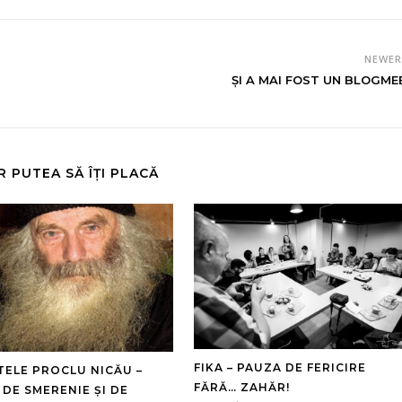
NEWE
ŞI A MAI FOST UN BLOGME
R PUTEA SĂ ÎȚI PLACĂ
FIKA – PAUZA DE FERICIRE
TELE PROCLU NICĂU –
FĂRĂ… ZAHĂR!
 DE SMERENIE ȘI DE