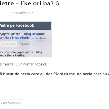
etre – like ori ba? :)
7 noiembrie 2011
ş merita. E un număr rotund.
ă bucur de aceia care au dat
like
şi citesc, de aceia care nu 
tre pe Facebook