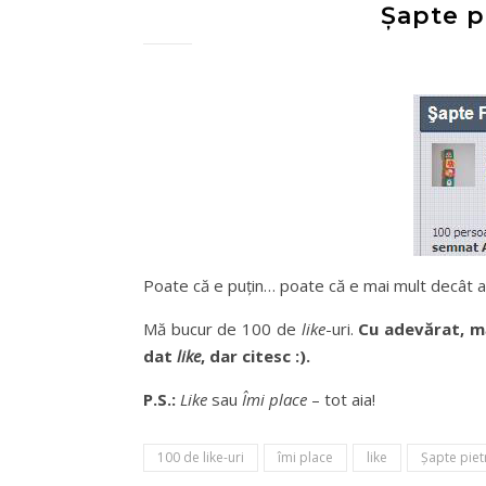
Şapte pi
Poate că e puţin… poate că e mai mult decât a
Mă bucur de 100 de
like
-uri.
Cu adevărat, m
dat
like
, dar citesc :).
P.S.:
Like
sau
Îmi place
– tot aia!
100 de like-uri
îmi place
like
Şapte pie