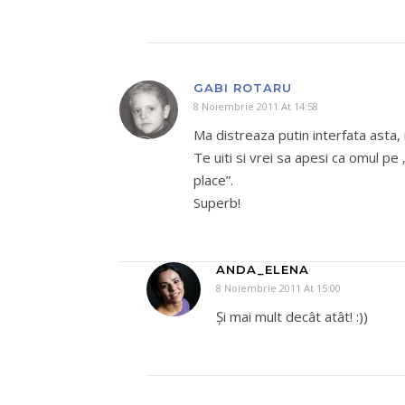
GABI ROTARU
8 Noiembrie 2011 At 14:58
Ma distreaza putin interfata asta, m
Te uiti si vrei sa apesi ca omul pe 
place”.
Superb!
ANDA_ELENA
8 Noiembrie 2011 At 15:00
Şi mai mult decât atât! :))