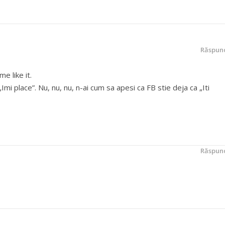
Răspun
e like it.
„Imi place”. Nu, nu, nu, n-ai cum sa apesi ca FB stie deja ca „Iti
Răspun