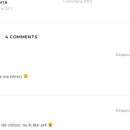
3 octombrie 2016
NȚĂ
rie 2017
4 COMMENTS
Răspun
ni ma intreci
Răspun
e cititori, nu în like-uri!