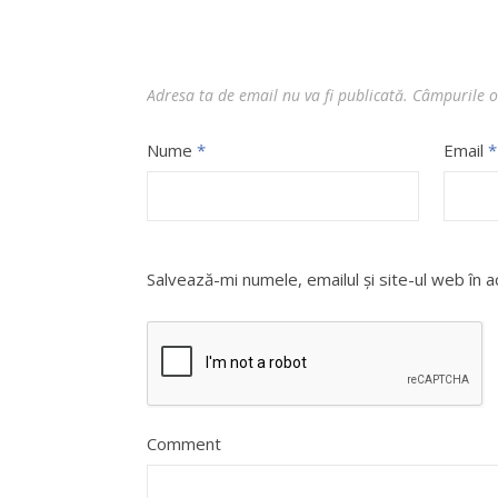
Adresa ta de email nu va fi publicată.
Câmpurile o
Nume
*
Email
*
Salvează-mi numele, emailul și site-ul web în 
Comment