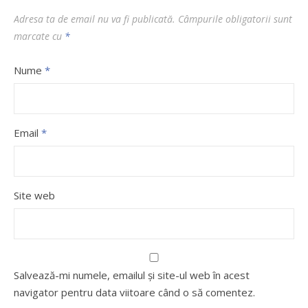
Adresa ta de email nu va fi publicată.
Câmpurile obligatorii sunt
marcate cu
*
Nume
*
Email
*
Site web
Salvează-mi numele, emailul și site-ul web în acest
navigator pentru data viitoare când o să comentez.