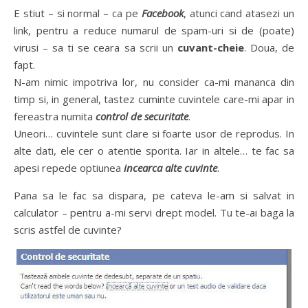
E stiut – si normal – ca pe
Facebook
, atunci cand atasezi un
link, pentru a reduce numarul de spam-uri si de (poate)
virusi – sa ti se ceara sa scrii un
cuvant-cheie
. Doua, de
fapt.
N-am nimic impotriva lor, nu consider ca-mi mananca din
timp si, in general, tastez cuminte cuvintele care-mi apar in
fereastra numita
control de securitate
.
Uneori… cuvintele sunt clare si foarte usor de reprodus. In
alte dati, ele cer o atentie sporita. Iar in altele… te fac sa
apesi repede optiunea
incearca alte cuvinte
.
Pana sa le fac sa dispara, pe cateva le-am si salvat in
calculator – pentru a-mi servi drept model. Tu te-ai baga la
scris astfel de cuvinte?