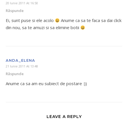
20 Iunie 2011 At 16:50
Răspunde
Ei, sunt puse si ele acolo
Anume ca sa te faca sa dai click
din nou, sa te amuzi si sa elimine botii
ANDA_ELENA
21 Iunie 2011 At 13:48
Răspunde
Anume ca sa am eu subiect de postare :))
LEAVE A REPLY