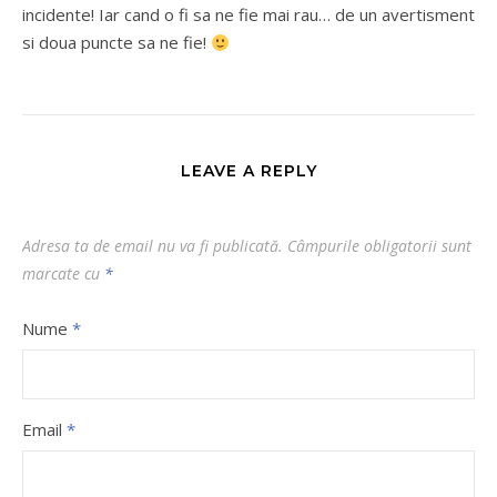
incidente! Iar cand o fi sa ne fie mai rau… de un avertisment
si doua puncte sa ne fie!
LEAVE A REPLY
Adresa ta de email nu va fi publicată.
Câmpurile obligatorii sunt
marcate cu
*
Nume
*
Email
*