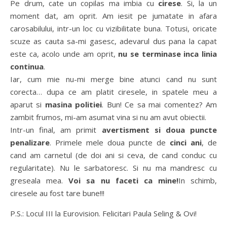
Pe drum, cate un copilas ma imbia cu
cirese
. Si, la un
moment dat, am oprit. Am iesit pe jumatate in afara
carosabilului, intr-un loc cu vizibilitate buna. Totusi, oricate
scuze as cauta sa-mi gasesc, adevarul dus pana la capat
este ca, acolo unde am oprit,
nu se terminase inca linia
continua
.
Iar, cum mie nu-mi merge bine atunci cand nu sunt
corecta… dupa ce am platit ciresele, in spatele meu a
aparut si
masina politiei
. Bun! Ce sa mai comentez? Am
zambit frumos, mi-am asumat vina si nu am avut obiectii.
Intr-un final, am primit
avertisment si doua puncte
penalizare
. Primele mele doua puncte de
cinci ani
, de
cand am carnetul (de doi ani si ceva, de cand conduc cu
regularitate). Nu le sarbatoresc. Si nu ma mandresc cu
greseala mea.
Voi sa nu faceti ca mine!
In schimb,
ciresele au fost tare bune!!!
P.S.: Locul III la Eurovision. Felicitari Paula Seling & Ovi!