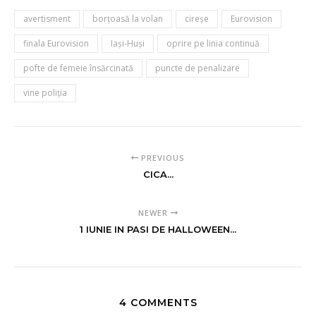
avertisment
borțoasă la volan
cireșe
Eurovision
finala Eurovision
Iași-Huși
oprire pe linia continuă
pofte de femeie însărcinată
puncte de penalizare
vine poliția
PREVIOUS
CICA...
NEWER
1 IUNIE IN PASI DE HALLOWEEN...
4 COMMENTS