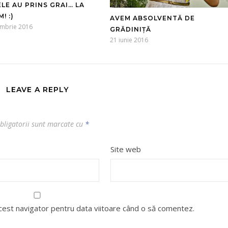
LE AU PRINS GRAI… LA
! :)
AVEM ABSOLVENTĂ DE
embrie 2016
GRĂDINIȚĂ
21 iunie 2016
LEAVE A REPLY
bligatorii sunt marcate cu
*
Site web
acest navigator pentru data viitoare când o să comentez.