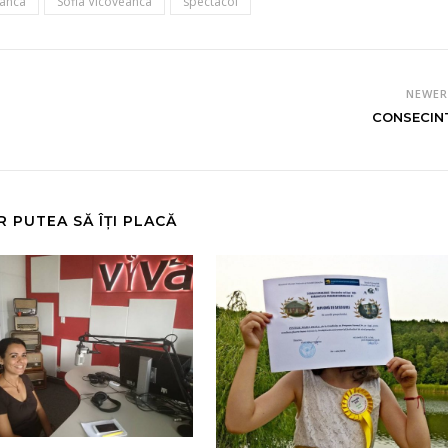
eanca
Sofia Vicoveanca
spectacol
NEWE
CONSECIN
R PUTEA SĂ ÎȚI PLACĂ