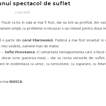
nui spectacol de suflet
2 iulie 2009
 Pacat ca loc in sala ar mai fi fost, dar nu toti au profitat. Am va
Oameni simpli, cu probleme si necazuri s-au relaxat pentru doua o
nd o parte din
corul Filarmonicii
. Publicul a mai fost incantat si
t mici vedete, oamenii mari de maine.
t –
Sofia Vicoveanca
.
O cantareata nemaipomenita care a facut 
 decat scrie (parerea mea) – dar isi recita versurile din suflet.
are le evidentiaza cu umor, cu seriozitate, cu suparare, cu felur
tocmai
MASCA
: