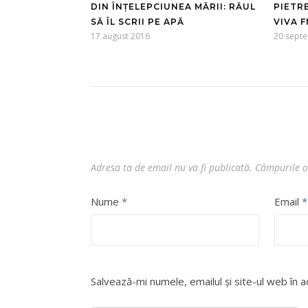
DIN ÎNȚELEPCIUNEA MĂRII: RĂUL
PIETRE
SĂ ÎL SCRII PE APĂ
VIVA FM
17 august 2016
20 sept
Adresa ta de email nu va fi publicată.
Câmpurile o
Nume
*
Email
*
Salvează-mi numele, emailul și site-ul web în 