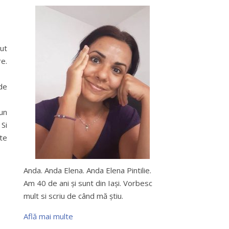
zut
re.
 de
un
 Si
ite
Anda. Anda Elena. Anda Elena Pintilie.
Am 40 de ani şi sunt din Iaşi. Vorbesc
mult si scriu de când mă ştiu.
Află mai multe