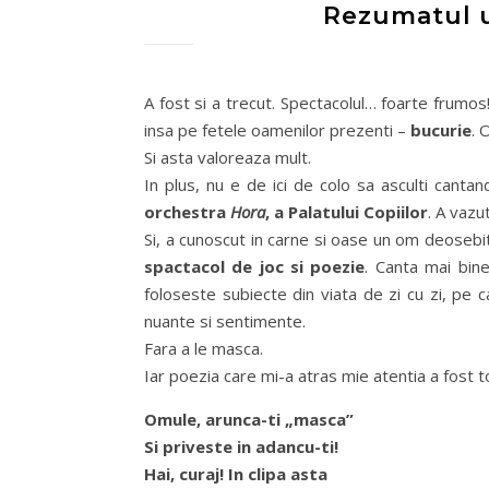
Rezumatul u
A fost si a trecut. Spectacolul… foarte frumos!
insa pe fetele oamenilor prezenti –
bucurie
. 
Si asta valoreaza mult.
In plus, nu e de ici de colo sa asculti canta
orchestra
Hora
, a Palatului Copiilor
. A vazu
Si, a cunoscut in carne si oase un om deosebi
spactacol de joc si poezie
. Canta mai bine
foloseste subiecte din viata de zi cu zi, pe c
nuante si sentimente.
Fara a le masca.
Iar poezia care mi-a atras mie atentia a fost 
Omule, arunca-ti „masca”
Si priveste in adancu-ti!
Hai, curaj! In clipa asta