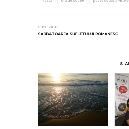
Masca
ora de poezie
poezii de Sofia Vicov
PREVIOUS
SARBATOAREA SUFLETULUI ROMANESC
S-A