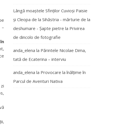
Lângă moaștele Sfinților Cuvioși Paisie
și Cleopa de la Sihăstria - mărturie de la
 pe
 –
deshumare - Şapte pietre
la
Privirea
de dincolo de fotografie
în
nt,
anda_elena
la
Părintele Nicolae Dima,
ce
tată de Ecaterina – interviu
anda_elena
la
Provocare la înălțime în
Parcul de Aventuri Nativa
zi
os,
avă
ii,