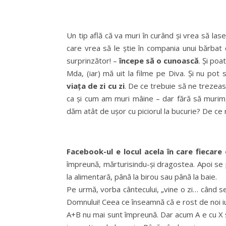
Un tip află că va muri în curând și vrea să las
care vrea să le știe în compania unui bărbat
surprinzător! –
începe să o cunoască
. Și poa
Mda, (iar) mă uit la filme pe Diva. Și nu po
viața de zi cu zi
. De ce trebuie să ne trezea
ca și cum am muri mâine – dar fără să murim
dăm atât de ușor cu piciorul la bucurie? De ce
Facebook-ul e locul acela în care fiecare
împreună, mărturisindu-și dragostea. Apoi se 
la alimentară, până la birou sau până la baie.
Pe urmă, vorba cântecului, „vine o zi… când se 
Domnului! Ceea ce înseamnă că e rost de noi iu
A+B nu mai sunt împreună. Dar acum A e cu X și B 