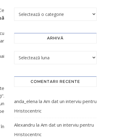
Ce
să
cu
ARHIVĂ
oar
mai
COMENTARII RECENTE
lte
i”.
anda_elena
la
Am dat un interviu pentru
un
Hristocentric
 pe
Alexandru
la
Am dat un interviu pentru
 în
Hristocentric