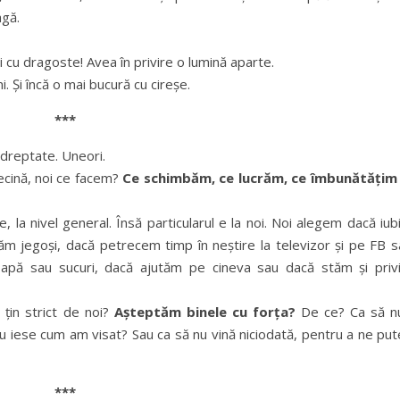
agă.
 cu dragoste! Avea în privire o lumină aparte.
i. Și încă o mai bucură cu cireșe.
***
 dreptate. Uneori.
ecină, noi ce facem?
Ce schimbăm, ce lucrăm, ce îmbunătățim 
, la nivel general. Însă particularul e la noi. Noi alegem dacă iu
m jegoși, dacă petrecem timp în neștire la televizor și pe FB s
pă sau sucuri, dacă ajutăm pe cineva sau dacă stăm și priv
 țin strict de noi?
Așteptăm binele cu forța?
De ce? Ca să nu
 iese cum am visat? Sau ca să nu vină niciodată, pentru a ne put
***