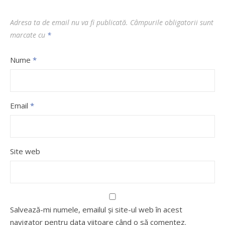
Adresa ta de email nu va fi publicată.
Câmpurile obligatorii sunt
marcate cu
*
Nume
*
Email
*
Site web
Salvează-mi numele, emailul și site-ul web în acest
navigator pentru data viitoare când o să comentez.