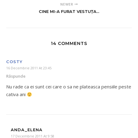
NEWER
CINE MI-A FURAT VESTUŢA...
14 COMMENTS
COSTY
16 Decembrie 2011 At 23:45
Răspunde
Nu rade ca ei sunt cei care o sa ne plateasca pensiile peste
cativa ani
ANDA_ELENA
17 Decembrie 2011 At 9:58