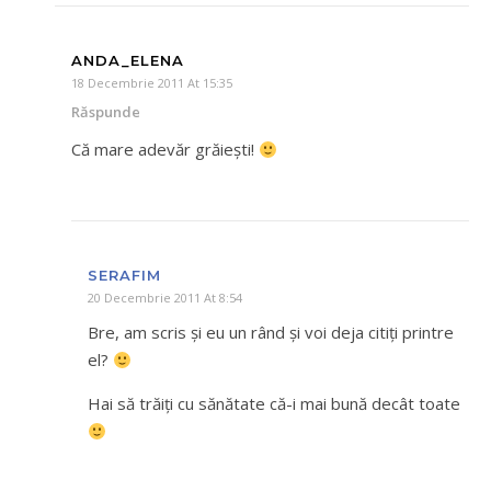
ANDA_ELENA
18 Decembrie 2011 At 15:35
Răspunde
Că mare adevăr grăieşti!
SERAFIM
20 Decembrie 2011 At 8:54
Bre, am scris și eu un rând și voi deja citiți printre
el?
Hai să trăiți cu sănătate că-i mai bună decât toate