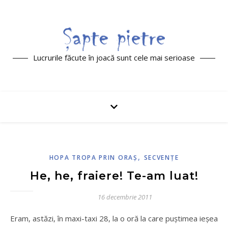
Lucrurile făcute în joacă sunt cele mai serioase
,
HOPA TROPA PRIN ORAŞ
SECVENŢE
He, he, fraiere! Te-am luat!
16 decembrie 2011
Eram, astăzi, în maxi-taxi 28, la o oră la care puştimea ieşea