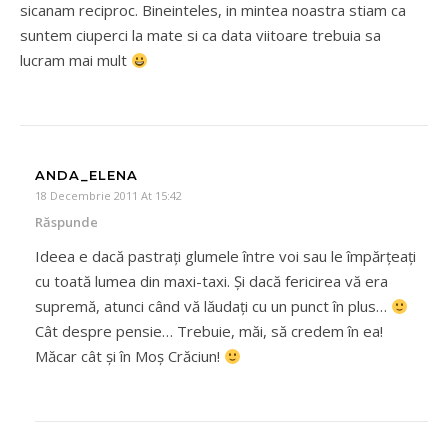
sicanam reciproc. Bineinteles, in mintea noastra stiam ca
suntem ciuperci la mate si ca data viitoare trebuia sa
lucram mai mult
ANDA_ELENA
18 Decembrie 2011 At 15:42
Răspunde
Ideea e dacă pastraţi glumele între voi sau le împărţeaţi
cu toată lumea din maxi-taxi. Şi dacă fericirea vă era
supremă, atunci când vă lăudaţi cu un punct în plus…
Cât despre pensie… Trebuie, măi, să credem în ea!
Măcar cât şi în Moş Crăciun!