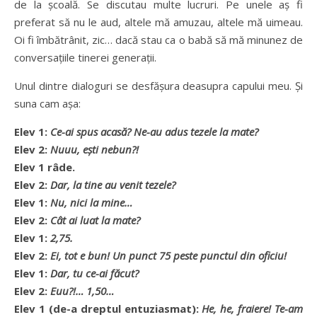
de la şcoală. Se discutau multe lucruri. Pe unele aş fi
preferat să nu le aud, altele mă amuzau, altele mă uimeau.
Oi fi îmbătrânit, zic… dacă stau ca o babă să mă minunez de
conversaţiile tinerei generaţii.
Unul dintre dialoguri se desfăşura deasupra capului meu. Şi
suna cam aşa:
Elev 1:
Ce-ai spus acasă? Ne-au adus tezele la mate?
Elev 2:
Nuuu, eşti nebun?!
Elev 1 râde.
Elev 2:
Dar, la tine au venit tezele?
Elev 1:
Nu, nici la mine…
Elev 2:
Cât ai luat la mate?
Elev 1:
2,75.
Elev 2:
Ei, tot e bun! Un punct 75 peste punctul din oficiu!
Elev 1:
Dar, tu ce-ai făcut?
Elev 2:
Euu?!… 1,50…
Elev 1 (de-a dreptul entuziasmat):
He, he, fraiere! Te-am