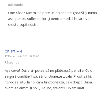
Răspunde
Cine râde? Mie mi se pare un episod de groază şi numai
aşa, pentru sufletele lor şi pentru mediul în care vor
creşte copiii noştri.
CRISTIAN
17 Decembrie 2011 At 10:06
Răspunde
Așa ceva? Da, s-ar putea să ne plătească pensiile. Cu o
singură condiție însă, să funcționeze zicala: Prost să fii,
noroc să ai! Și la noi cam funcționează, ce-i drept. După,
avem să auzim și noi: „He, he, fraiere! Te-am luat!”