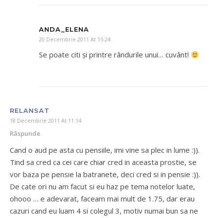
ANDA_ELENA
20 Decembrie 2011 At 15:24
Se poate citi şi printre rândurile unui… cuvânt!
RELANSAT
18 Decembrie 2011 At 11:14
Răspunde
Cand o aud pe asta cu pensiile, imi vine sa plec in lume :)).
Tind sa cred ca cei care chiar cred in aceasta prostie, se
vor baza pe pensie la batranete, deci cred si in pensie :)).
De cate ori nu am facut si eu haz pe tema notelor luate,
ohooo … e adevarat, faceam mai mult de 1.75, dar erau
cazuri cand eu luam 4 si colegul 3, motiv numai bun sa ne