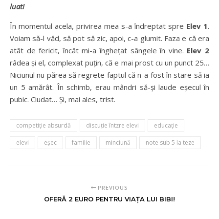
luat!
În momentul acela, privirea mea s-a îndreptat spre
Elev 1
.
Voiam să-l văd, să pot să zic, apoi, c-a glumit. Faza e că era
atât de fericit, încât mi-a îngheţat sângele în vine.
Elev 2
râdea şi el, complexat puţin, că e mai prost cu un punct 25…
Niciunul nu părea să regrete faptul că n-a fost în stare să ia
un 5 amărât. În schimb, erau mândri să-şi laude eşecul în
pubic. Ciudat… Şi, mai ales, trist.
competiţie absurdă
discuţie întzre elevi
educaţie
elevi
eşec
familie
minciună
note sub 5 la teze
PREVIOUS
OFERĂ 2 EURO PENTRU VIAŢA LUI BIBI!