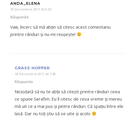
ANDA_ELENA
18 Decembrie 2011 At 0:33
Răspunde
Vaiii, încerc să mă abţin să citesc acest comentariu
printre rânduri şi nu-mi reuşeşte!
GRASS HOPPER
18 Decembrie 2011 At 7:40
Răspunde
Niciodată să nu te abții să citești printre rânduri ceea
ce spune Serafim. Eu îl citesc de ceva vreme și mereu
mă uit ce a mai pus și pintre rânduri. Că spațiu între ele
lasă. Dar nu toți știu să se uite și acolo