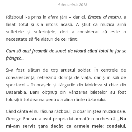
4 decembrie 2018
Războiul l-a prins în afara țării – dar el,
Enescu al nostru
, a
lăsat totul și s-a întors acasă. A știut că muzica alină
sufletele și suferințele, deci a considerat că este o
necesitate să fie alături de cei răniți.
Cum să auzi freamăt de sunet de vioară când totul în jur se
frânge?…
Și-a fost alături de toți artistul soldat. În centrele de
convalescență, retrezind dorința de viață, dar și în săli de
spectacol – în orașele și târgurile din Moldova și chiar din
Basarabia. Banii obținuți din vânzarea biletelor au fost
folosiți întotdeauna pentru a alina rănile războiului.
Când cânta el nu răsuna războiul, ci doar liniștea muzicii sale.
George Enescu a avut propria lui armată:
o orchestră.
„Nu
mi-am servit țara decât cu armele mele: condeiul,