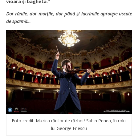
vioara și bagheta.”
Dor rănile, dor morțile, dor până și lacrimile aproape uscate
de spaimă…
Foto credit: Muzica rănilor de război/ Sabin Penea, în rolul
lui George Enescu