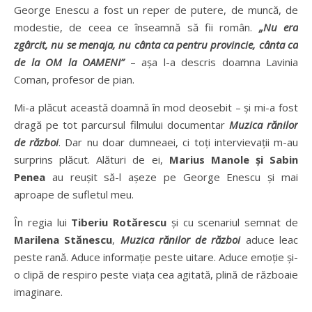
George Enescu a fost un reper de putere, de muncă, de
modestie, de ceea ce înseamnă să fii român.
„
Nu era
zgârcit, nu se menaja, nu cânta ca pentru provincie, cânta ca
de la OM la OAMENI”
– așa l-a descris doamna Lavinia
Coman, profesor de pian.
Mi-a plăcut această doamnă în mod deosebit – și mi-a fost
dragă pe tot parcursul filmului documentar
Muzica rănilor
de război
. Dar nu doar dumneaei, ci toți intervievații m-au
surprins plăcut. Alături de ei,
Marius Manole și Sabin
Penea
au reușit să-l așeze pe George Enescu și mai
aproape de sufletul meu.
În regia lui
Tiberiu Rotărescu
și cu scenariul semnat de
Marilena Stănescu
,
Muzica rănilor de război
aduce leac
peste rană. Aduce informație peste uitare. Aduce emoție și-
o clipă de respiro peste viața cea agitată, plină de războaie
imaginare.