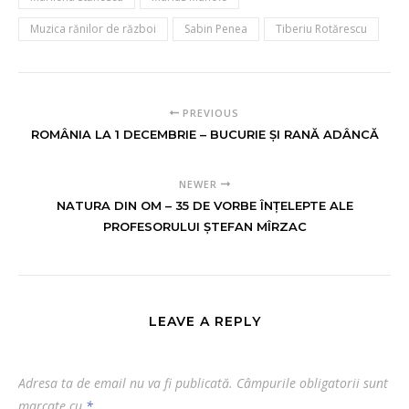
Muzica rănilor de război
Sabin Penea
Tiberiu Rotărescu
PREVIOUS
ROMÂNIA LA 1 DECEMBRIE – BUCURIE ȘI RANĂ ADÂNCĂ
NEWER
NATURA DIN OM – 35 DE VORBE ÎNȚELEPTE ALE
PROFESORULUI ȘTEFAN MÎRZAC
LEAVE A REPLY
Adresa ta de email nu va fi publicată.
Câmpurile obligatorii sunt
marcate cu
*