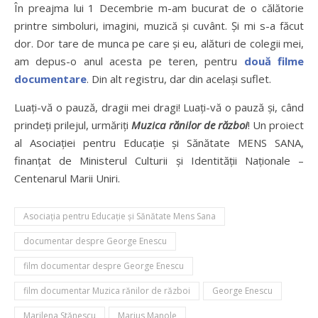
În preajma lui 1 Decembrie m-am bucurat de o călătorie
printre simboluri, imagini, muzică și cuvânt. Și mi s-a făcut
dor. Dor tare de munca pe care și eu, alături de colegii mei,
am depus-o anul acesta pe teren, pentru
două filme
documentare
. Din alt registru, dar din același suflet.
Luați-vă o pauză, dragii mei dragi! Luați-vă o pauză și, când
prindeți prilejul, urmăriți
Muzica rănilor de război
! Un proiect
al Asociației pentru Educație și Sănătate MENS SANA,
finanțat de Ministerul Culturii și Identității Naționale –
Centenarul Marii Uniri.
Asociația pentru Educație și Sănătate Mens Sana
documentar despre George Enescu
film documentar despre George Enescu
film documentar Muzica rănilor de război
George Enescu
Marilena Stănescu
Marius Manole