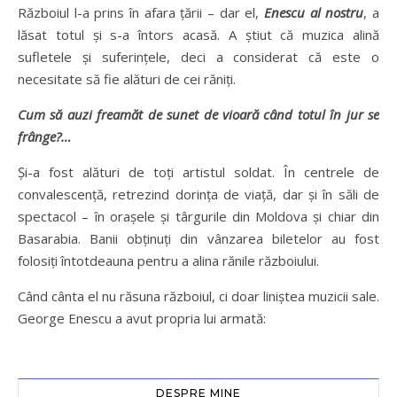
Războiul l-a prins în afara țării – dar el,
Enescu al nostru
, a
lăsat totul și s-a întors acasă. A știut că muzica alină
sufletele și suferințele, deci a considerat că este o
necesitate să fie alături de cei răniți.
Cum să auzi freamăt de sunet de vioară când totul în jur se
frânge?…
Și-a fost alături de toți artistul soldat. În centrele de
convalescență, retrezind dorința de viață, dar și în săli de
spectacol – în orașele și târgurile din Moldova și chiar din
Basarabia. Banii obținuți din vânzarea biletelor au fost
folosiți întotdeauna pentru a alina rănile războiului.
Când cânta el nu răsuna războiul, ci doar liniștea muzicii sale.
George Enescu a avut propria lui armată:
DESPRE MINE