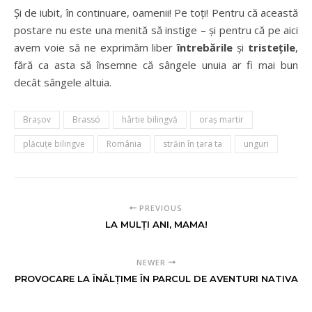
Și de iubit, în continuare, oamenii! Pe toți! Pentru că această
postare nu este una menită să instige – și pentru că pe aici
avem voie să ne exprimăm liber
întrebările
și
tristețile
,
fără ca asta să însemne că sângele unuia ar fi mai bun
decât sângele altuia.
Brașov
Brassó
hârtie bilingvă
oraș martir
plăcuțe bilingve
România
străin în țara ta
unguri
PREVIOUS
LA MULȚI ANI, MAMA!
NEWER
PROVOCARE LA ÎNĂLȚIME ÎN PARCUL DE AVENTURI NATIVA