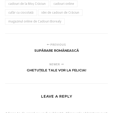
cadouri de la Moș Crăciun
cadouri online
cufăr cu ciocolată
idei de cadouri de Crăciun
magazinul online de Cadouri Borealy
PREVIOUS
SUPĂRARE ROMÂNEASCĂ
NEWER
GHETUŢELE TALE VOR LA FELICIA!
LEAVE A REPLY