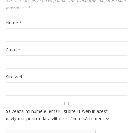
Adresa ta de email nu va fi publicată.
Câmpurile obligatorii sunt
marcate cu
*
Nume
*
Email
*
Site web
Salvează-mi numele, emailul și site-ul web în acest
navigator pentru data viitoare când o să comentez.