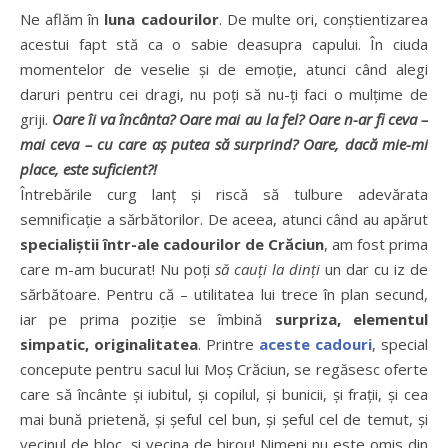
Ne aflăm în
luna cadourilor
. De multe ori, conştientizarea
acestui fapt stă ca o sabie deasupra capului. În ciuda
momentelor de veselie şi de emoţie, atunci când alegi
daruri pentru cei dragi, nu poţi să nu-ţi faci o mulţime de
griji.
Oare îi va încânta? Oare mai au la fel? Oare n-ar fi ceva –
mai ceva – cu care aş putea să surprind? Oare, dacă mie-mi
place, este suficient?!
Întrebările curg lanţ şi riscă să tulbure adevărata
semnificaţie a sărbătorilor. De aceea, atunci când au apărut
specialiştii într-ale cadourilor de Crăciun
, am fost prima
care m-am bucurat! Nu poţi
să cauţi la dinţi
un dar cu iz de
sărbătoare. Pentru că – utilitatea lui trece în plan secund,
iar pe prima poziţie se îmbină
surpriza, elementul
simpatic, originalitatea
. Printre
aceste cadouri
, special
concepute pentru sacul lui Moş Crăciun, se regăsesc oferte
care să încânte şi iubitul, şi copilul, şi bunicii, şi fraţii, şi cea
mai bună prietenă, şi şeful cel bun, şi şeful cel de temut, şi
vecinul de bloc, şi vecina de birou! Nimeni nu este omis din