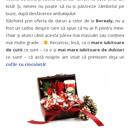
listă! Şi, nimeni nu poate să nu-şi păstreze zâmbetul pe
buze, după desfacerea ambalajului!
Răsfoind prin oferta de daruri a celor de la
Borealy,
nu a
fost un cadou despre care să spun că nu ar fi pentru mine.
Chiar şi atunci când acesta părea mai masculin sau conţinea
mai multe grade…
Recunosc, însă, ca o
mare iubitoare
de cutii
ce sunt – ca o şi
mai mare iubitoare de dulciuri
ce sunt! – că astă noapte am visat că primisem deja un
cufăr cu ciocolată
!