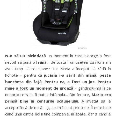
N-o să uit niciodată
un moment în care George a fost
nevoit să pună o
frână
… de toată frumusețea. Eu nici n-am
avut timp să reacționez. Iar Maria a început să râdă în
hohote – pentru că
jucăria i-a sărit din mână, peste
bancheta din față
.
Pentru ea, a fost un joc. Pentru
mine a fost un moment de groază
– gândindu-mă la ce
nenorocire s-ar fi putut întâmpla… Din fericire,
Maria era
prinsă bine în centurile scăunelului
. A învățat să le
accepte încă de mică – și, acum îi sunt prietene. Îi este bine
când unul dintre noi îi ține companie, în spate, dar și când e