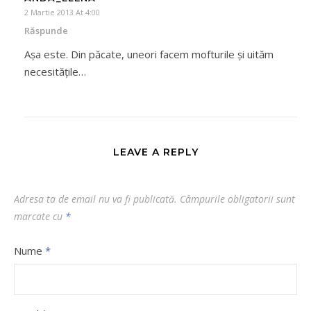
2 Martie 2013 At 4:00
Răspunde
Așa este. Din păcate, uneori facem mofturile și uităm
necesitățile…
LEAVE A REPLY
Adresa ta de email nu va fi publicată.
Câmpurile obligatorii sunt
marcate cu
*
Nume
*