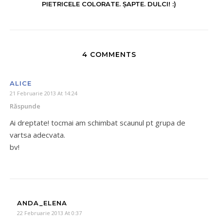
PIETRICELE COLORATE. ȘAPTE. DULCI! :)
4 COMMENTS
ALICE
21 Februarie 2013 At 14:24
Răspunde
Ai dreptate! tocmai am schimbat scaunul pt grupa de
vartsa adecvata.
bv!
ANDA_ELENA
22 Februarie 2013 At 0:37