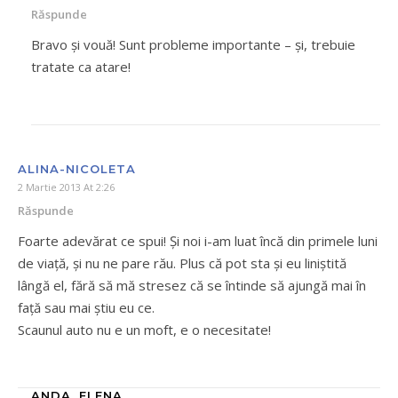
Răspunde
Bravo și vouă! Sunt probleme importante – și, trebuie
tratate ca atare!
ALINA-NICOLETA
2 Martie 2013 At 2:26
Răspunde
Foarte adevărat ce spui! Și noi i-am luat încă din primele luni
de viață, și nu ne pare rău. Plus că pot sta și eu liniștită
lângă el, fără să mă stresez că se întinde să ajungă mai în
față sau mai știu eu ce.
Scaunul auto nu e un moft, e o necesitate!
ANDA_ELENA