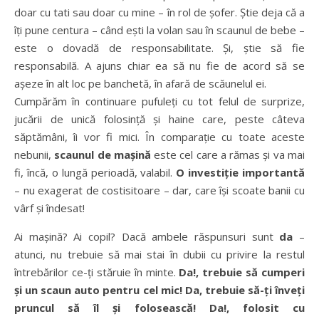
doar cu tati sau doar cu mine – în rol de șofer. Știe deja că a
îți pune centura – când ești la volan sau în scaunul de bebe –
este o dovadă de responsabilitate. Și, știe să fie
responsabilă. A ajuns chiar ea să nu fie de acord să se
așeze în alt loc pe banchetă, în afară de scăunelul ei.
Cumpărăm în continuare pufuleți cu tot felul de surprize,
jucării de unică folosință și haine care, peste câteva
săptămâni, îi vor fi mici. În comparație cu toate aceste
nebunii,
scaunul de mașină
este cel care a rămas și va mai
fi, încă, o lungă perioadă, valabil.
O investiție importantă
– nu exagerat de costisitoare – dar, care își scoate banii cu
vârf și îndesat!
Ai mașină? Ai copil? Dacă ambele răspunsuri sunt
da
–
atunci, nu trebuie să mai stai în dubii cu privire la restul
întrebărilor ce-ți stăruie în minte.
Da!, trebuie să cumperi
și un scaun auto pentru cel mic! Da, trebuie să-ți înveți
pruncul să îl și folosească! Da!, folosit cu