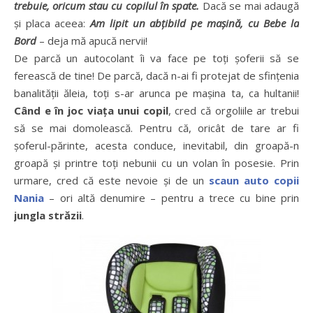
trebuie, oricum stau cu copilul în spate.
Dacă se mai adaugă
și placa aceea:
Am lipit un abțibild pe mașină, cu Bebe la
Bord
– deja mă apucă nervii!
De parcă un autocolant îi va face pe toți șoferii să se
ferească de tine! De parcă, dacă n-ai fi protejat de sfințenia
banalității ăleia, toți s-ar arunca pe mașina ta, ca hultanii!
Când e în joc viața unui copil
, cred că orgoliile ar trebui
să se mai domolească. Pentru că, oricât de tare ar fi
șoferul-părinte, acesta conduce, inevitabil, din groapă-n
groapă și printre toți nebunii cu un volan în posesie. Prin
urmare, cred că este nevoie și de un
scaun auto copii
Nania
– ori altă denumire – pentru a trece cu bine prin
jungla străzii
.