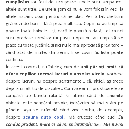
cumpărăm
tot felul de lucrușoare. Unele sunt simpatice,
altele sunt utile. De unele știm că nu le vom folosi în veci, la
altele riscăm, doar pentru că ne plac. Per total, cheltuim
grămezi de bani – fără prea mult cap. Copiii nu au timp să
poarte toate hainele – și, dacă le poartă o dată, tot ca noi
sunt predate următorului puști. Copiii nu au timp să se
joace cu toate jucăriile și nici nu le mai apreciază prea tare –
când atât de multe, din senin, li se cuvin. Și, lista poate
continua.
În acest context, nu înțeleg cum de
unii părinți omit să
ofere copiilor tocmai lucrurile absolut vitale
. Vorbesc
despre lucruri, nu despre sentimente… că, altfel, aș trece
deja la un alt tip de discuție… Cum ziceam – prostioarele se
cumpără pe bandă rulantă și, atunci când de anumite
obiecte este neapărat nevoie, îndrăznim să mai stăm pe
gânduri.
Așa se întâmplă când vine vorba, de exemplu,
despre
scaune auto copii
. Mă crucesc când aud:
Eu
conduc prudent, n-are ce să mi se întâmple!
Sau:
Mie nu-mi