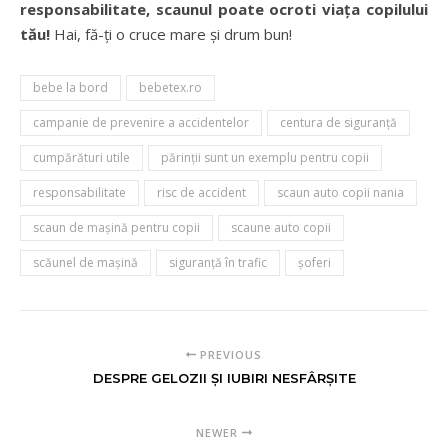
responsabilitate, scaunul poate ocroti viața copilului
tău!
Hai, fă-ți o cruce mare și drum bun!
bebe la bord
bebetex.ro
campanie de prevenire a accidentelor
centura de siguranță
cumpărături utile
părinţii sunt un exemplu pentru copii
responsabilitate
risc de accident
scaun auto copii nania
scaun de mașină pentru copii
scaune auto copii
scăunel de mașină
siguranță în trafic
şoferi
PREVIOUS
DESPRE GELOZII ȘI IUBIRI NESFÂRȘITE
NEWER