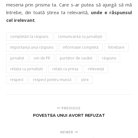
meseria prin prisma ta. Care s-ar putea să ajungă să mă
întrebe, din toată știrea ta relevantă,
unde e răspunsul
cel irelevant
.
completări la răspuns
comunicarea cu jurnaliştii
importanţa unui răspuns
informaţie completă
întrebare
jurnalist
om de PR
purtător de cuvânt
răspuns
relaţia cu jurnaliştii
relaţii cu presa
relevanţă
respect
respect pentru muncă
ştire
PREVIOUS
POVESTEA UNUI AVORT REFUZAT
NEWER