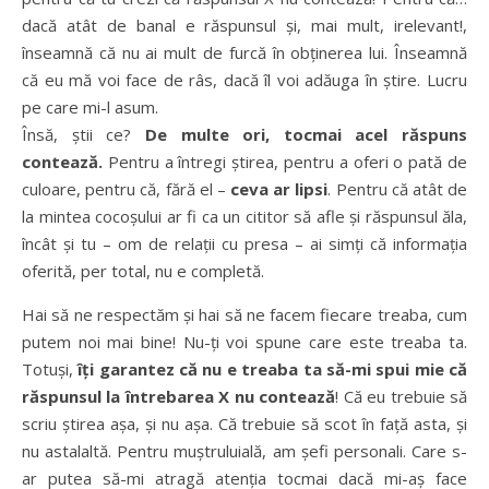
dacă atât de banal e răspunsul și, mai mult, irelevant!,
înseamnă că nu ai mult de furcă în obținerea lui. Înseamnă
că eu mă voi face de râs, dacă îl voi adăuga în știre. Lucru
pe care mi-l asum.
Însă, știi ce?
De multe ori, tocmai acel răspuns
contează.
Pentru a întregi știrea, pentru a oferi o pată de
culoare, pentru că, fără el –
ceva ar lipsi
. Pentru că atât de
la mintea cocoșului ar fi ca un cititor să afle și răspunsul ăla,
încât și tu – om de relații cu presa – ai simți că informația
oferită, per total, nu e completă.
Hai să ne respectăm și hai să ne facem fiecare treaba, cum
putem noi mai bine! Nu-ți voi spune care este treaba ta.
Totuși,
îți garantez că nu e treaba ta să-mi spui mie că
răspunsul la întrebarea X nu contează
! Că eu trebuie să
scriu știrea așa, și nu așa. Că trebuie să scot în față asta, și
nu astalaltă. Pentru muștruluială, am șefi personali. Care s-
ar putea să-mi atragă atenția tocmai dacă mi-aș face