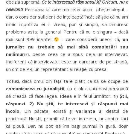
decizia supremă:
Ce te interesează răspunsul X? Oricum, nu e
relevant!
Persoana la care mă refer acum citeşte blogul –
dar, o consider suficient de înţeleaptă încât să ştie că nu am
nimic împotriva ei ci vreau, pur şi simplu, să lămuresc
problema asta, la general. Pentru că nu e singura – dacă
mai sunt 999 înainte!
– care consideră uneori că,
un
jurnalist nu trebuie să mai aibă completări sau
nelămuriri
, peste ceea ce a spus deja un intervievat.
Indiferent că intervievatul este un oarecare de pe stradă,
un om de PR, un reprezentant al relaţiei cu presa.
Totuși, dacă omul din fața ta e plătit ca să se ocupe de
comunicarea cu jurnaliștii
, nu e ok ca aceeași persoană
să creadă că face legea.
Ideea e în felul următor.
1) Ştii,
răspunzi. 2) Nu ştii, te interesezi şi răspunzi mai
încolo.
Din păcate, există și
varianta 3
, destul de
practicată: Nu ştii, promiţi că te vei interesa, iar apoi te faci
că plouă. Dar, nu poți să îmi bagi pumnul în gură, doar
pentru că tu crezi că răspunsul X nu contează! Pentru că…