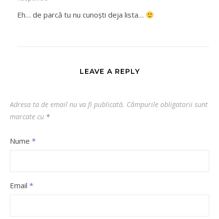
Eh… de parcă tu nu cunoști deja lista…
LEAVE A REPLY
Adresa ta de email nu va fi publicată.
Câmpurile obligatorii sunt
marcate cu
*
Nume
*
Email
*