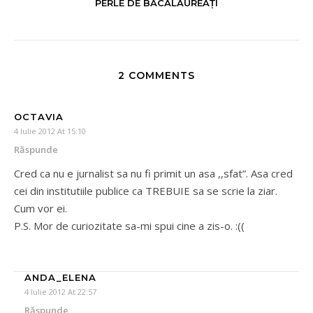
PERLE DE BACALAUREAŢI
2 COMMENTS
OCTAVIA
4 Iulie 2012 At 15:10
Răspunde
Cred ca nu e jurnalist sa nu fi primit un asa ,,sfat”. Asa cred
cei din institutiile publice ca TREBUIE sa se scrie la ziar.
Cum vor ei.
P.S. Mor de curiozitate sa-mi spui cine a zis-o. :((
ANDA_ELENA
4 Iulie 2012 At 22:57
Răspunde