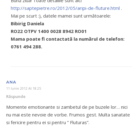
Bună ziua! Toate detaliile sunt aici
http://saptepietre.ro/2012/05/aripi-de-fluture.html
.
Mai pe scurt :), datele mamei sunt următoarele:
Bibirig Daniela
RO22 OTPV 1400 0028 8942 RO01
Mama poate fi contactată la numărul de telefon:
0761 494 288.
ANA
11 Iunie 2012 At 18:25
Răspunde
Momente emotionante si zambetul de pe buzele lor… nici
nu mai este nevoie de vorbe. Frumos gest. Multa sanatate
si fericire pentru ei si pentru ” Fluturas”.