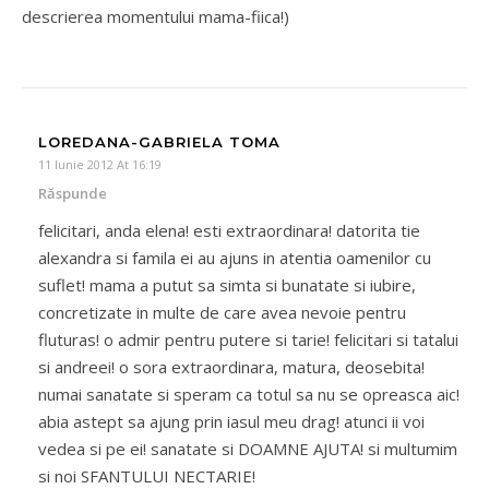
descrierea momentului mama-fiica!)
LOREDANA-GABRIELA TOMA
11 Iunie 2012 At 16:19
Răspunde
felicitari, anda elena! esti extraordinara! datorita tie
alexandra si famila ei au ajuns in atentia oamenilor cu
suflet! mama a putut sa simta si bunatate si iubire,
concretizate in multe de care avea nevoie pentru
fluturas! o admir pentru putere si tarie! felicitari si tatalui
si andreei! o sora extraordinara, matura, deosebita!
numai sanatate si speram ca totul sa nu se opreasca aic!
abia astept sa ajung prin iasul meu drag! atunci ii voi
vedea si pe ei! sanatate si DOAMNE AJUTA! si multumim
si noi SFANTULUI NECTARIE!