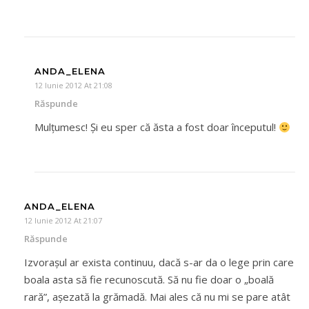
ANDA_ELENA
12 Iunie 2012 At 21:08
Răspunde
Mulțumesc! Și eu sper că ăsta a fost doar începutul!
ANDA_ELENA
12 Iunie 2012 At 21:07
Răspunde
Izvorașul ar exista continuu, dacă s-ar da o lege prin care
boala asta să fie recunoscută. Să nu fie doar o „boală
rară”, așezată la grămadă. Mai ales că nu mi se pare atât