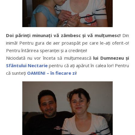
Doi părinți minunați vă zâmbesc și vă mulțumesc!
Din
inimă! Pentru gura de aer proaspăt pe care le-ați oferit-o!
Pentru întărirea speranței și a credinței!
Niciodată nu vor înceta să mulțumească
lui Dumnezeu și
Sfântului Nectarie
pentru că ați apărut în calea lor! Pentru
că sunteți
OAMENI – în fiecare zi
!