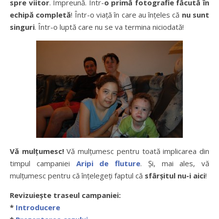
spre viitor
. Împreună. Într-
o primă fotografie făcută în
echipă completă
! Într-o viață în care au înțeles că
nu sunt
singuri
. Într-o luptă care nu se va termina niciodată!
Vă mulțumesc!
Vă mulțumesc pentru toată implicarea din
timpul campaniei
Aripi de fluture
. Și, mai ales, vă
mulțumesc pentru că înțelegeți faptul că
sfârșitul nu-i aici
!
Revizuiește traseul campaniei:
*
Introducere