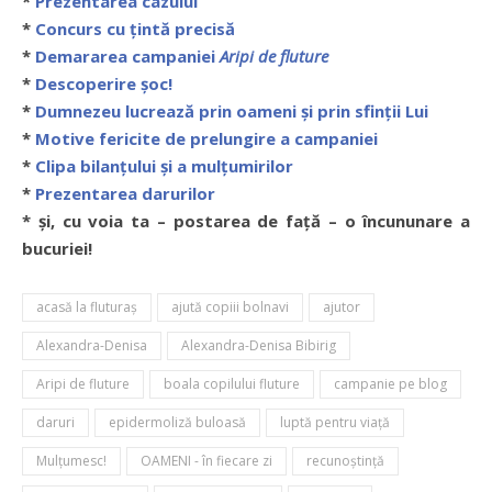
*
Prezentarea cazului
*
Concurs cu țintă precisă
*
Demararea campaniei
Aripi de fluture
*
Descoperire șoc!
*
Dumnezeu lucrează prin oameni și prin sfinții Lui
*
Motive fericite de prelungire a campaniei
*
Clipa bilanțului și a mulțumirilor
*
Prezentarea darurilor
* și, cu voia ta – postarea de față – o încununare a
bucuriei!
acasă la fluturaș
ajută copiii bolnavi
ajutor
Alexandra-Denisa
Alexandra-Denisa Bibirig
Aripi de fluture
boala copilului fluture
campanie pe blog
daruri
epidermoliză buloasă
luptă pentru viaţă
Mulţumesc!
OAMENI - în fiecare zi
recunoştinţă