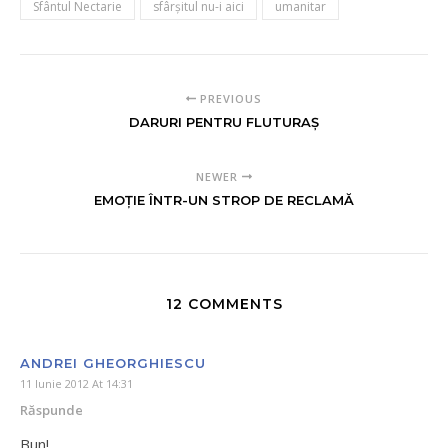
Sfântul Nectarie
sfârșitul nu-i aici
umanitar
PREVIOUS
DARURI PENTRU FLUTURAŞ
NEWER
EMOȚIE ÎNTR-UN STROP DE RECLAMĂ
12 COMMENTS
ANDREI GHEORGHIESCU
11 Iunie 2012 At 14:31
Răspunde
Bun!