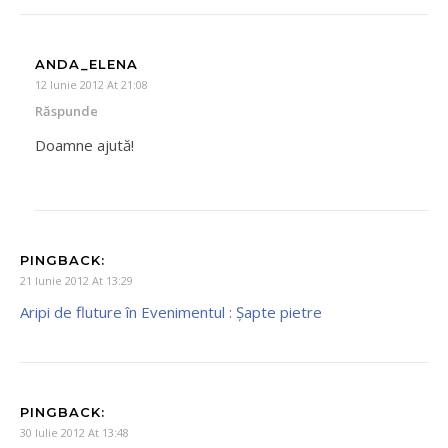
ANDA_ELENA
12 Iunie 2012 At 21:08
Răspunde
Doamne ajută!
PINGBACK:
21 Iunie 2012 At 13:29
Aripi de fluture în Evenimentul : Şapte pietre
PINGBACK:
30 Iulie 2012 At 13:48