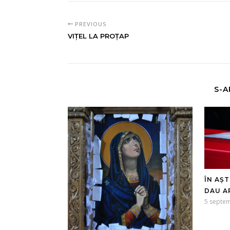
PREVIOUS
VIȚEL LA PROȚAP
S-A
ÎN AȘ
DAU A
5 septe