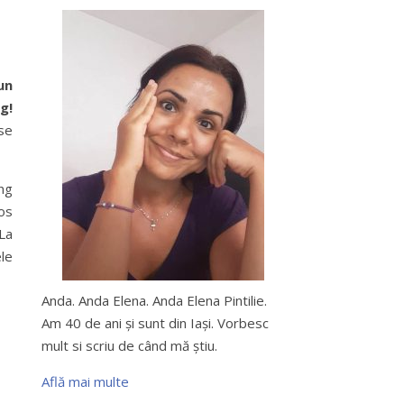
un
g!
 se
ing
mos
 La
ele
Anda. Anda Elena. Anda Elena Pintilie.
Am 40 de ani şi sunt din Iaşi. Vorbesc
mult si scriu de când mă ştiu.
Află mai multe