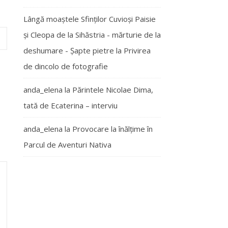
Lângă moaștele Sfinților Cuvioși Paisie
și Cleopa de la Sihăstria - mărturie de la
deshumare - Şapte pietre
la
Privirea
de dincolo de fotografie
anda_elena
la
Părintele Nicolae Dima,
tată de Ecaterina – interviu
anda_elena
la
Provocare la înălțime în
Parcul de Aventuri Nativa