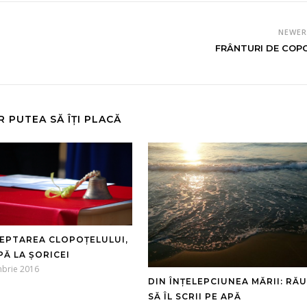
NEWE
FRÂNTURI DE COP
R PUTEA SĂ ÎȚI PLACĂ
TEPTAREA CLOPOȚELULUI,
PĂ LA ȘORICEI
mbrie 2016
DIN ÎNȚELEPCIUNEA MĂRII: RĂU
SĂ ÎL SCRII PE APĂ