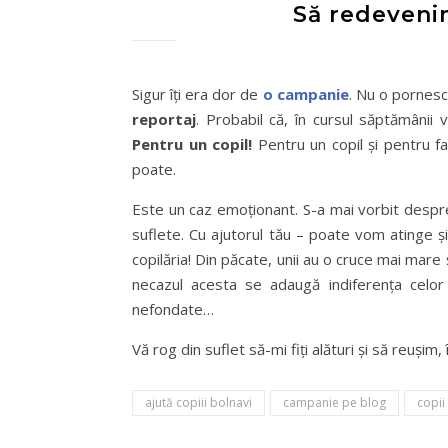
Să redevenim
Sigur îţi era dor de
o campanie
. Nu o pornesc
reportaj
. Probabil că, în cursul săptămânii v
Pentru un copil!
Pentru un copil şi pentru fa
poate.
Este un caz emoţionant. S-a mai vorbit despre
suflete. Cu ajutorul tău – poate vom atinge şi
copilăria! Din păcate, unii au o cruce mai mare 
necazul acesta se adaugă indiferenţa celor di
nefondate…
Vă rog din suflet să-mi fiţi alături şi să reuş
ajută copiii bolnavi
campanie pe blog
copii 