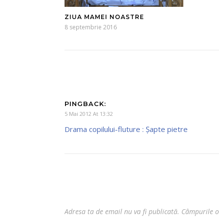
ZIUA MAMEI NOASTRE
8 septembrie 2016
PINGBACK:
5 Mai 2012 At 13:32
Drama copilului-fluture : Şapte pietre
Adresa ta de email nu va fi publicată.
Câmpurile o