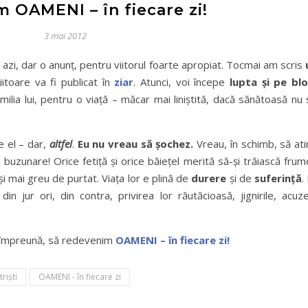
 OAMENI – în fiecare zi!
3 mai 2012
 azi, dar o anunţ, pentru viitorul foarte apropiat. Tocmai am scris
iitoare va fi publicat în
ziar
. Atunci, voi începe
lupta şi pe blo
milia lui, pentru o viaţă – măcar mai liniştită, dacă sănătoasă nu
 el – dar,
altfel
.
Eu nu vreau să şochez.
Vreau, în schimb, să at
 buzunare! Orice fetiţă şi orice băieţel merită să-şi trăiască fru
şi mai greu de purtat. Viaţa lor e plină de
durere
şi de
suferinţă
.
n jur ori, din contra, privirea lor răutăcioasă, jignirile, acuz
im, împreună, să redevenim
OAMENI – în fiecare zi!
trişti
OAMENI - în fiecare zi