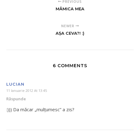
PREVIOUS
MĂMICA MEA
NEWER
AŞA CEVA?! :)
6 COMMENTS
LUCIAN
11 Ianuarie 2012 At 13:45
Răspunde
:))) Da măcar „mulţumesc” a zis?