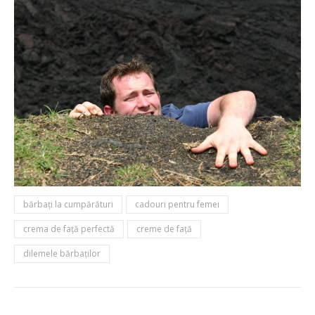
bărbaţi la cumpărături
cadouri pentru femei
crema de faţă perfectă
creme de faţă
dilemele bărbaţilor