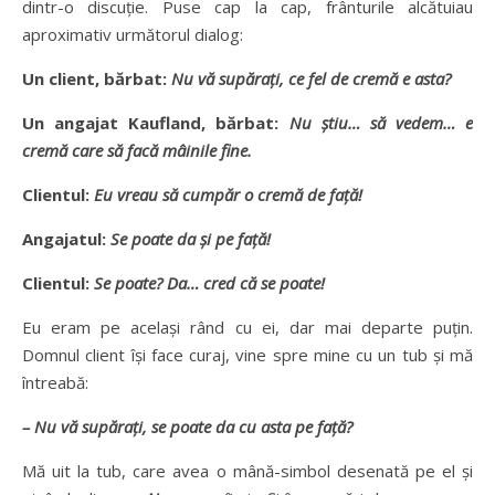
dintr-o discuţie. Puse cap la cap, frânturile alcătuiau
aproximativ următorul dialog:
Un client, bărbat:
Nu vă supăraţi, ce fel de cremă e asta?
Un angajat Kaufland, bărbat:
Nu ştiu… să vedem… e
cremă care să facă mâinile fine.
Clientul:
Eu vreau să cumpăr o cremă de faţă!
Angajatul:
Se poate da şi pe faţă!
Clientul:
Se poate? Da… cred că se poate!
Eu eram pe acelaşi rând cu ei, dar mai departe puţin.
Domnul client îşi face curaj, vine spre mine cu un tub şi mă
întreabă:
– Nu vă supăraţi, se poate da cu asta pe faţă?
Mă uit la tub, care avea o mână-simbol desenată pe el şi