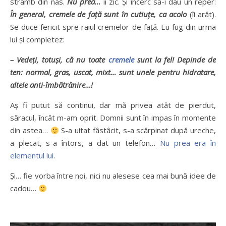
strâmb din nas.
Nu prea…
îi zic. Şi încerc să-i dau un reper:
În general, cremele de faţă sunt în cutiuţe, ca acolo
(îi arăt).
Se duce fericit spre raiul cremelor de faţă. Eu fug din urma
lui şi completez:
– Vedeţi, totuşi, că nu toate
cremele
sunt la fel! Depinde de
ten: normal, gras, uscat, mixt… sunt unele pentru hidratare,
altele anti-îmbătrânire…!
Aş fi putut să continui, dar mă privea atât de pierdut,
săracul, încât m-am oprit. Domnii sunt în impas în momente
din astea…
S-a uitat fâstâcit, s-a scărpinat după ureche,
a plecat, s-a întors, a dat un telefon…
Nu prea era în
elementul lui
.
Şi… fie vorba între noi, nici nu alesese cea mai bună idee de
cadou…