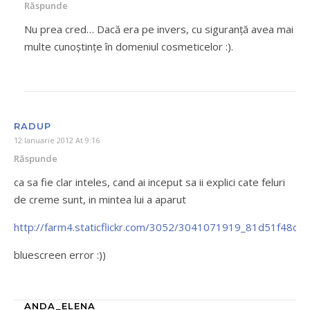
Răspunde
Nu prea cred… Dacă era pe invers, cu siguranţă avea mai
multe cunoştinţe în domeniul cosmeticelor :).
RADUP
12 Ianuarie 2012 At 9:16
Răspunde
ca sa fie clar inteles, cand ai inceput sa ii explici cate feluri
de creme sunt, in mintea lui a aparut
http://farm4.staticflickr.com/3052/3041071919_81d51f48d4.
bluescreen error :))
ANDA_ELENA