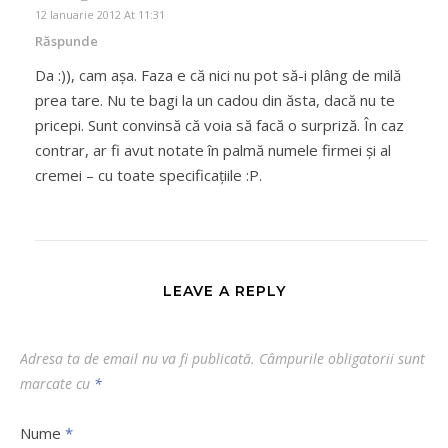
12 Ianuarie 2012 At 11:31
Răspunde
Da :)), cam aşa. Faza e că nici nu pot să-i plâng de milă
prea tare. Nu te bagi la un cadou din ăsta, dacă nu te
pricepi. Sunt convinsă că voia să facă o surpriză. În caz
contrar, ar fi avut notate în palmă numele firmei şi al
cremei – cu toate specificaţiile :P.
LEAVE A REPLY
Adresa ta de email nu va fi publicată.
Câmpurile obligatorii sunt
marcate cu
*
Nume
*