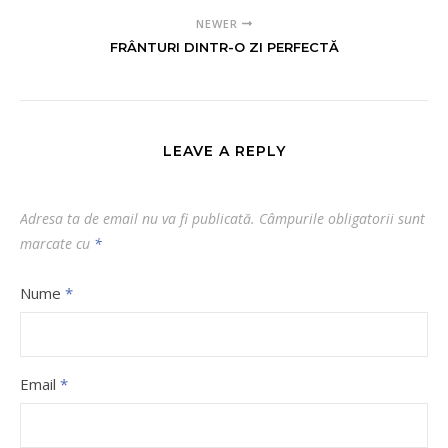
NEWER
FRÂNTURI DINTR-O ZI PERFECTĂ
LEAVE A REPLY
Adresa ta de email nu va fi publicată.
Câmpurile obligatorii sunt
marcate cu
*
Nume
*
Email
*