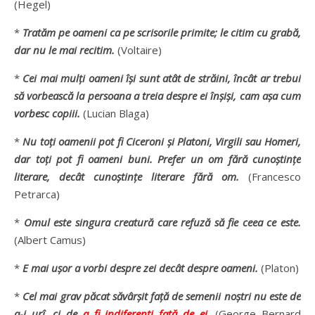
(Hegel)
*
Tratăm pe oameni ca pe scrisorile primite; le citim cu grabă,
dar nu le mai recitim.
(Voltaire)
*
Cei mai mulţi oameni îşi sunt atât de străini, încât ar trebui
să vorbească la persoana a treia despre ei înşişi, cam aşa cum
vorbesc copiii.
(Lucian Blaga)
*
Nu toţi oamenii pot fi Ciceroni şi Platoni, Virgili sau Homeri,
dar toţi pot fi oameni buni. Prefer un om fără cunoştinţe
literare, decât cunoştinţe literare fără om.
(Francesco
Petrarca)
*
Omul este singura creatură care refuză să fie ceea ce este.
(Albert Camus)
*
E mai uşor a vorbi despre zei decât despre oameni.
(Platon)
*
Cel mai grav păcat săvârşit faţă de semenii noştri nu este de
a-i urî, ci de
a fi indiferenţi faţă de ei
.
(George Bernard