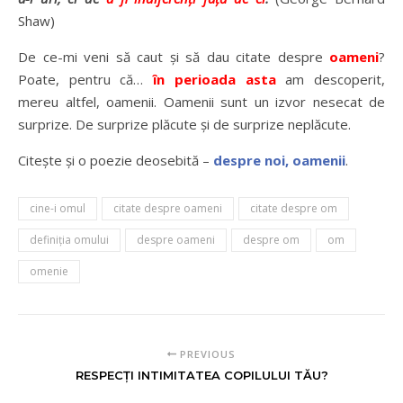
Shaw)
De ce-mi veni să caut şi să dau citate despre
oameni
?
Poate, pentru că…
în perioada asta
am descoperit,
mereu altfel, oamenii. Oamenii sunt un izvor nesecat de
surprize. De surprize plăcute şi de surprize neplăcute.
Citeşte şi o poezie deosebită –
despre noi, oamenii
.
cine-i omul
citate despre oameni
citate despre om
definiţia omului
despre oameni
despre om
om
omenie
PREVIOUS
RESPECŢI INTIMITATEA COPILULUI TĂU?