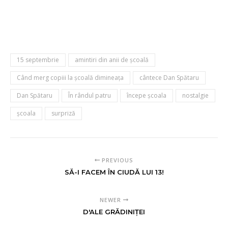
15 septembrie
amintiri din anii de şcoală
Când merg copiii la şcoală dimineaţa
cântece Dan Spătaru
Dan Spătaru
În rândul patru
începe şcoala
nostalgie
şcoala
surpriză
PREVIOUS
SĂ-I FACEM ÎN CIUDĂ LUI 13!
NEWER
D'ALE GRĂDINIŢEI