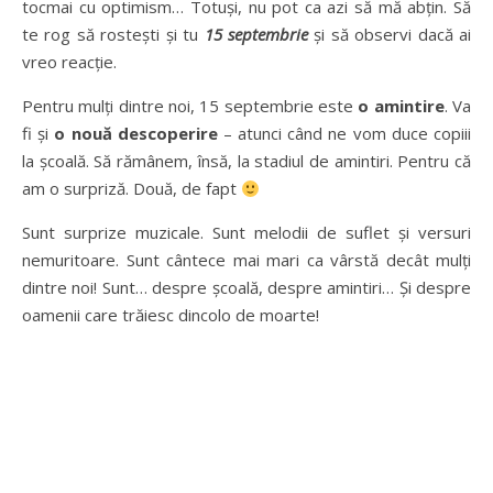
tocmai cu optimism… Totuşi, nu pot ca azi să mă abţin. Să
te rog să rosteşti şi tu
15 septembrie
şi să observi dacă ai
vreo reacţie.
Pentru mulţi dintre noi, 15 septembrie este
o amintire
. Va
fi şi
o nouă descoperire
– atunci când ne vom duce copiii
la şcoală. Să rămânem, însă, la stadiul de amintiri. Pentru că
am o surpriză. Două, de fapt
Sunt surprize muzicale. Sunt melodii de suflet şi versuri
nemuritoare. Sunt cântece mai mari ca vârstă decât mulţi
dintre noi! Sunt… despre şcoală, despre amintiri… Şi despre
oamenii care trăiesc dincolo de moarte!