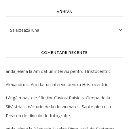
ARHIVĂ
COMENTARII RECENTE
anda_elena
la
Am dat un interviu pentru Hristocentric
Alexandru
la
Am dat un interviu pentru Hristocentric
Lângă moaștele Sfinților Cuvioși Paisie și Cleopa de la
Sihăstria - mărturie de la deshumare - Şapte pietre
la
Privirea de dincolo de fotografie
anda_elena
la
Părintele Nicolae Dima, tată de Ecaterina –