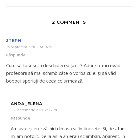
2 COMMENTS
JTEPH
15 Septembrie 2011 At 16:30
Răspunde
Cum să lipsesc la deschiderea școlii? Ador să-mi revăd
profesorii să mai schimb câte o vorbă cu ei și să văd
bobocii speriați de ceea ce urmează.
ANDA_ELENA
15 Septembrie 2011 At 17:28
Răspunde
Am avut şi eu zvâcniri din astea, în tinereţe. Şi, de atunci,
m-am potolit. De la an la an erau schimbări. Aparent, în