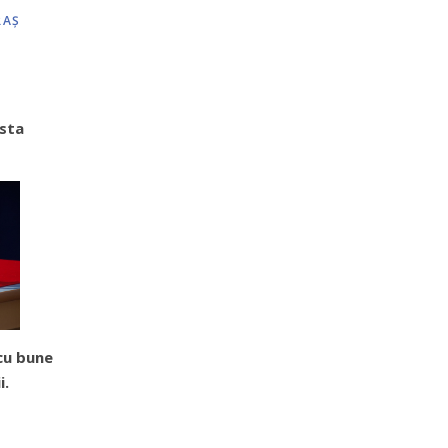
RAŞ
esta
cu bune
i.