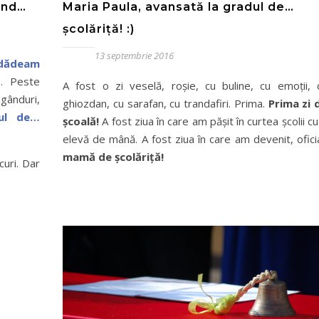
ând…
Maria Paula, avansată la gradul de…
școlăriță! :)
13 septembrie 2016
 dădeam
e. Peste
A fost o zi veselă, roșie, cu buline, cu emoții, 
 gânduri,
ghiozdan, cu sarafan, cu trandafiri. Prima.
Prima zi 
iul de…
școală!
A fost ziua în care am pășit în curtea școlii cu
elevă de mână. A fost ziua în care am devenit, oficia
mamă de școlăriță!
curi. Dar