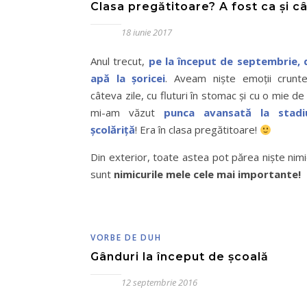
Clasa pregătitoare? A fost ca și c
18 iunie 2017
Anul trecut,
pe la început de septembrie,
apă la șoricei
. Aveam niște emoții crunt
câteva zile, cu fluturi în stomac și cu o mie de
mi-am văzut
punca avansată la stad
școlăriță
! Era în clasa pregătitoare!
Din exterior, toate astea pot părea niște nimi
sunt
nimicurile mele cele mai importante!
VORBE DE DUH
Gânduri la început de școală
12 septembrie 2016