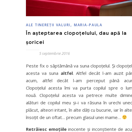
,
ALE TINEREŢII VALURI
MARIA-PAULA
În așteptarea clopoțelului, dau apă la
șoricei
5 septembrie 2016
Peste fix o săptămână va suna clopoțelul. Și clopoțel
acesta va suna
altfel
. Altfel decât l-am auzit pâ
acum, altfel decât l-am perceput până acu
Clopoțelul acesta îmi va purta copilul spre o lu
nouă. Clopoțelul acesta va petrece multe dimine
alături de copilul meu și-i va răsuna în urechi uneo
plăcut, alteori iritant, în alte dăți cu bucurie, iar în alt
însoțit de un oftat… precum glasul unei mame…
Retrăiesc emoțiile
inocente și inconștiente de ac