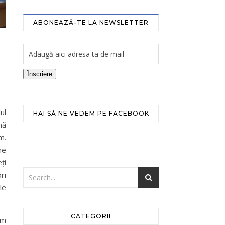
ABONEAZĂ-TE LA NEWSLETTER
Înscriere
ul
HAI SĂ NE VEDEM PE FACEBOOK
nă
m.
me
ți
ri
ele
CATEGORII
um