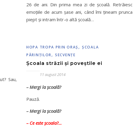
26 de ani. Din prima mea zi de școală. Retrăiesc 
emoțiile de acum șase ani, când îmi țineam prunca 
piept și intram într-o altă școală…
,
HOPA TROPA PRIN ORAŞ
ŞCOALA
,
PĂRINŢILOR
SECVENŢE
Școala străzii și poveștile ei
11 august 2014
ut? Sau,
– Mergi la școală?
Pauză.
– Mergi la școală?
– Ce este școala?…