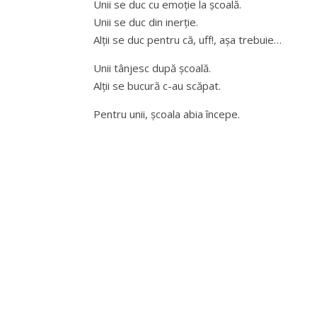
Unii se duc cu emoție la școală.
Unii se duc din inerție.
Alții se duc pentru că, uff!, așa trebuie…
Unii tânjesc după școală.
Alții se bucură c-au scăpat.
Pentru unii, școala abia începe.