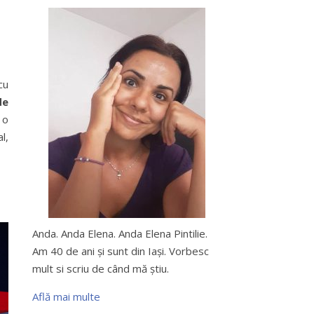
cu
de
 o
l,
Anda. Anda Elena. Anda Elena Pintilie.
Am 40 de ani şi sunt din Iaşi. Vorbesc
mult si scriu de când mă ştiu.
Află mai multe