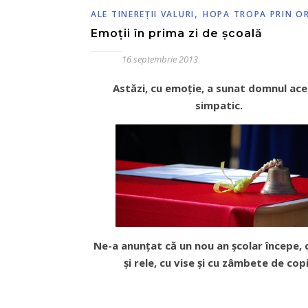
,
ALE TINEREŢII VALURI
HOPA TROPA PRIN O
Emoţii în prima zi de şcoală
16 septembrie 2013
Astăzi, cu emoţie, a sunat domnul ac
simpatic.
Ne-a anunţat că un nou an şcolar începe, 
şi rele, cu vise şi cu zâmbete de copi