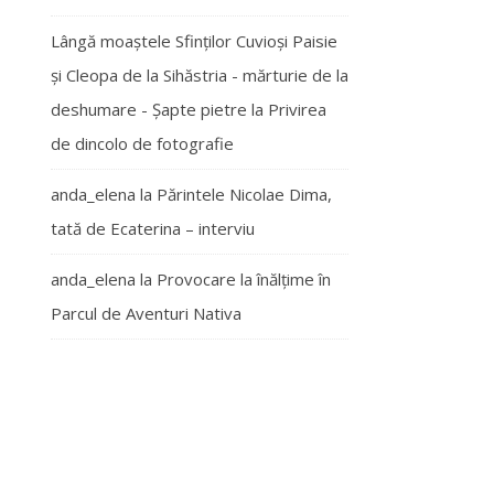
Lângă moaștele Sfinților Cuvioși Paisie
și Cleopa de la Sihăstria - mărturie de la
deshumare - Şapte pietre
la
Privirea
de dincolo de fotografie
anda_elena
la
Părintele Nicolae Dima,
tată de Ecaterina – interviu
anda_elena
la
Provocare la înălțime în
Parcul de Aventuri Nativa