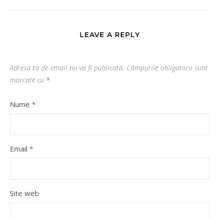
LEAVE A REPLY
Adresa ta de email nu va fi publicată.
Câmpurile obligatorii sunt
marcate cu
*
Nume
*
Email
*
Site web