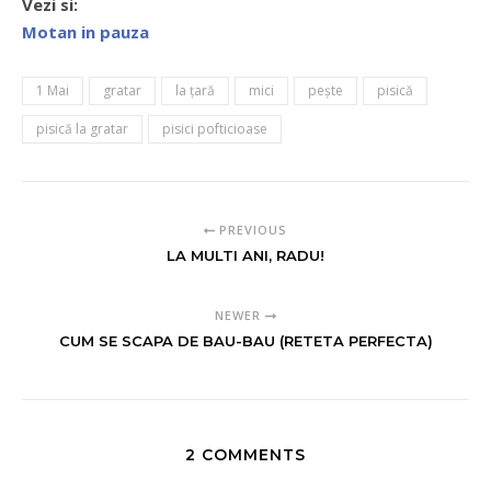
Vezi si:
Motan in pauza
1 Mai
gratar
la ţară
mici
peşte
pisică
pisică la gratar
pisici pofticioase
PREVIOUS
LA MULTI ANI, RADU!
NEWER
CUM SE SCAPA DE BAU-BAU (RETETA PERFECTA)
2 COMMENTS