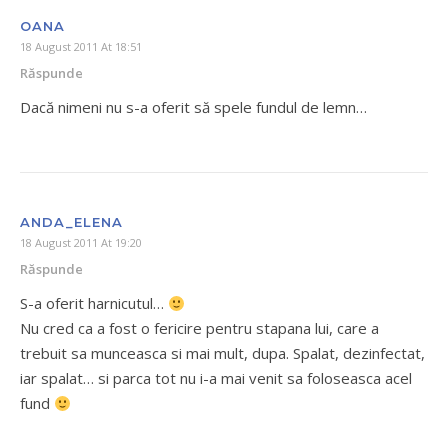
OANA
18 August 2011 At 18:51
Răspunde
Dacă nimeni nu s-a oferit să spele fundul de lemn…
ANDA_ELENA
18 August 2011 At 19:20
Răspunde
S-a oferit harnicutul…
Nu cred ca a fost o fericire pentru stapana lui, care a
trebuit sa munceasca si mai mult, dupa. Spalat, dezinfectat,
iar spalat… si parca tot nu i-a mai venit sa foloseasca acel
fund